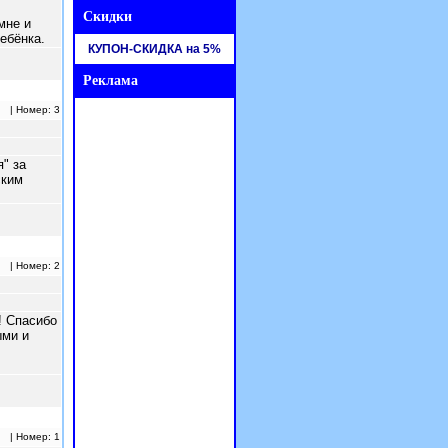
Скидки
мне и
ебёнка.
КУПОН-СКИДКА на 5%
Реклама
| Номер: 3
" за
ским
| Номер: 2
! Спасибо
ыми и
Реклама
| Номер: 1