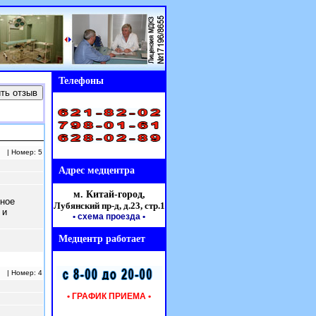
Телефоны
| Номер: 5
Адрес медцентра
м. Китай-город,
ное
Лубянский пр-д, д.23,
стр.1
 и
• схема проезда
•
Медцентр работает
| Номер: 4
• ГРАФИК ПРИЕМА •