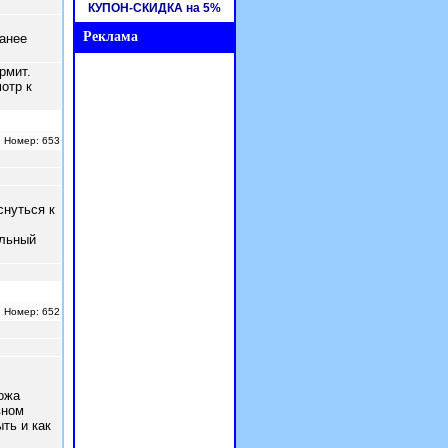
КУПОН-СКИДКА на 5%
Реклама
ранее
Реклама
рмит.
отр к
| Номер: 653
снуться к
ильный
| Номер: 652
ожа
вном
ть и как