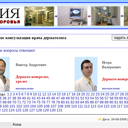
e консультация врача дерматолога
и вопросы отвечают:
Игорь
Виктор Андреевич
Валерьевич
Дермато-венеролог,
Дермато-венер
уролог
минирезюме
минирезюме
ицы:
1
2
3
4
5
6
7
8
9
10
11
12
13
14
15
16
17
18
19
20
21
22
23
24
25
26
27
28
2
5
36
37
38
39
40
41
42
43
44
45
46
47
48
49
50
51
52
53
54
55
56
57
58
59
60
6
7
68
69
70
71
72
73
74
75
76
77
78
79
80
81
82
83
84
85
86
87
88
89
90
91
92
9
9
100
101
102
103
104
105
106
107
108
109
110
111
112
113
114
115
116
117
11
2
123
124
125
126
127
128
129
130
131
Дата: 26-08-2008 
Анна