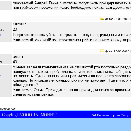
Уважаемый Андрей!Такие симптомы могут быть при дерматитах,а
при грибковом поражении кожи.Необходимо показаться дерматол
Дата: 22-08-2008 
Михаил
т:
20
с:
Подскажите пожалуйста что делать.. чешуться, руки,ноги и в паху
Уважаемый Михаил!Вам необходимо прийти на прием к врчу-дер
Дата: 20-08-2008 
ольга
т:
40
У меня явления коньюнктивита,на слизистой рта постоянно разд
припухлость, так же проблемы на слизистой влагалища. Общая с
с:
потливость. Сдавала анализы практически на все венер.заболева
хорошо. Но никакие лечюмерроприятия не помогают. Где и что я 
обследовать?
Уважаемая Ольга!Приходите к на на прием для осмотра врачами-
специалистами центра
просов: 654
CopyRight©ООО"ГАРМОНИЯ"
WEB-master: FlyIdeaGroup