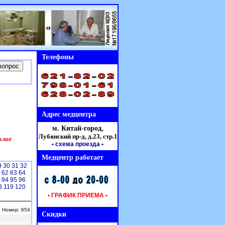
Телефоны
Адрес медцентра
м. Китай-город,
Лубянский пр-д, д.23,
стр.1
олог
• схема проезда
•
Медцентр работает
9
30
31
32
1
62
63
64
3
94
95
96
8
119
120
• ГРАФИК ПРИЕМА •
| Номер: 654
Скидки