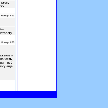
 также
огу
| Номер: 651
...
матологу
| Номер: 650
ражение и
лабость,
ния- всё
могу ещё