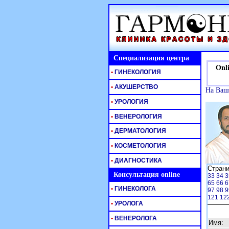
Специализация центра
Onlin
•
ГИНЕКОЛОГИЯ
•
АКУШЕРСТВО
На Ваш
•
УРОЛОГИЯ
•
ВЕНЕРОЛОГИЯ
•
ДЕРМАТОЛОГИЯ
•
КОСМЕТОЛОГИЯ
•
ДИАГНОСТИКА
Стран
Консультация online
33
34
3
65
66
6
•
ГИНЕКОЛОГА
97
98
9
121
12
•
УРОЛОГА
•
ВЕНЕРОЛОГА
Имя: