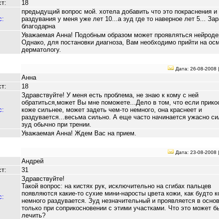
т:
18
предыдущий вопрос мой. хотела добавить что это покраснения и
с:
раздувания у меня уже лет 10...а зуд где то наверное лет 5... За
благодарна
Уважаемая Анна! Подобным образом может проявляться нейроде
Однако, для постановки диагноза, Вам необходимо прийти на осм
дерматологу.
Дата: 26-08-2008 
Анна
т:
18
Здравствуйте! У меня есть проблема, не знаю к кому с ней
обратиться,может Вы мне поможете...Дело в том, что если прико
с:
коже сильнее, может задеть чем-то немного, она краснеет и
раздувается...весьма сильно. А еще часто начинается ужасно с
зуд обычно при трении.
Уважаемая Анна! Ждем Вас на прием.
Дата: 23-08-2008 
Андрей
т:
31
Здравствуйте!
Такой вопрос: на кистях рук, исключительно на сгибах пальцев
появляются какие-то сухие мини-наросты цвета кожи, как будто к
с:
немного раздувается. Зуд незначительный и проявляется в осно
только при соприкосновении с этими участками. Что это может бы
лечить?