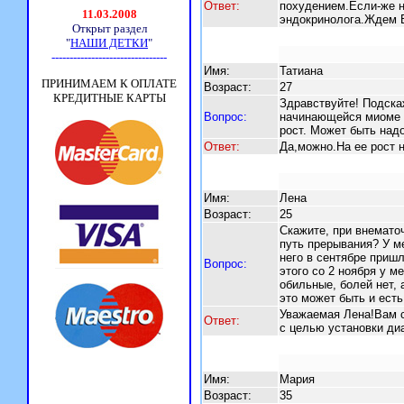
Ответ:
похудением.Если-же н
эндокринолога.Ждем 
Имя:
Татиана
Возраст:
27
Здравствуйте! Подска
Вопрос:
начинающейся миоме м
рост. Может быть над
Ответ:
Да,можно.На ее рост н
Имя:
Лена
Возраст:
25
Скажите, при внемато
путь прерывания? У м
него в сентябре пришл
Вопрос:
этого со 2 ноября у м
обильные, болей нет, 
это может быть и ест
Уважаемая Лена!Вам с
Ответ:
с целью установки ди
Имя:
Мария
Возраст:
35