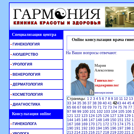
Специализация центра
Online консультация врача гине
•
ГИНЕКОЛОГИЯ
На Ваши вопросы отвечают:
•
АКУШЕРСТВО
•
УРОЛОГИЯ
Мария
Алексеевна
•
ВЕНЕРОЛОГИЯ
Гинеколог-
•
ДЕРМАТОЛОГИЯ
эндокринолог
минирезюме
•
КОСМЕТОЛОГИЯ
Страницы:
1
2
3
4
5
6
7
8
9
10
11
12
13
42
33
34
35
36
37
38
39
40
41
43
44
45
•
ДИАГНОСТИКА
65
66
67
68
69
70
71
72
73
74
75
76
77
97
98
99
100
101
102
103
104
105
106
Консультация online
121
122
123
124
125
126
127
128
129
1
144
145
146
147
148
149
150
151
152
1
•
ГИНЕКОЛОГА
167
168
169
170
171
172
173
174
175
1
190
191
192
193
194
195
196
197
198
1
213
214
215
216
217
218
219
220
221
2
•
УРОЛОГА