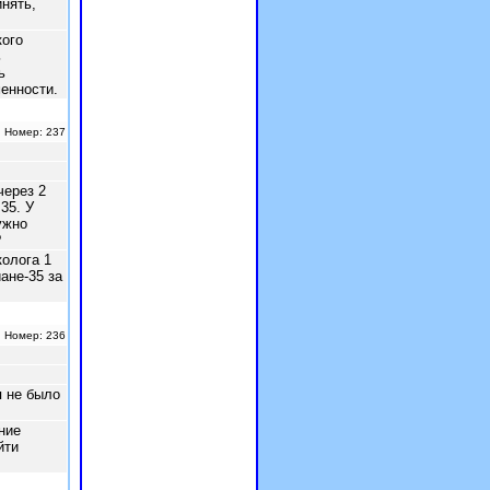
нять,
ого
ь
ь
менности.
| Номер: 237
через 2
35. У
ужно
?
олога 1
ане-35 за
| Номер: 236
я не было
ние
йти