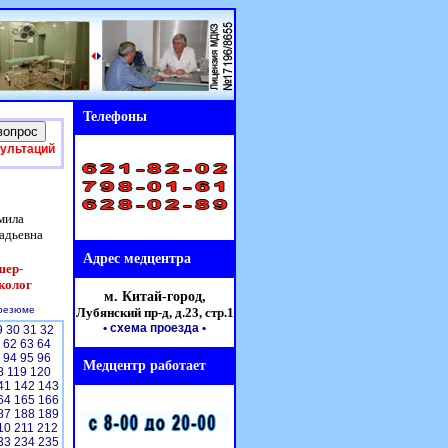
Телефоны
сультаций
мила
адьевна
Адрес медцентра
шер-
колог
м. Китай-город,
резюме
Лубянский пр-д, д.23,
стр.1
• схема проезда
•
9
30
31
32
1
62
63
64
3
94
95
96
Медцентр работает
8
119
120
41
142
143
64
165
166
87
188
189
10
211
212
33
234
235