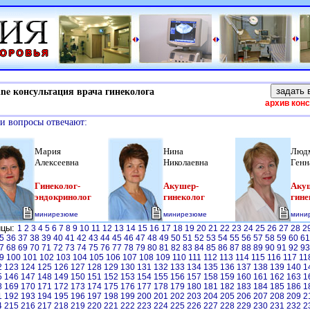
e консультация врача гинеколога
архив кон
и вопросы отвечают:
Мария
Нина
Люд
Алексеевна
Николаевна
Генн
Гинеколог-
Акушер-
Аку
эндокринолог
гинеколог
гине
минирезюме
минирезюме
мини
ицы:
1
2
3
4
5
6
7
8
9
10
11
12
13
14
15
16
17
18
19
20
21
22
23
24
25
26
27
28
2
5
36
37
38
39
40
41
42
43
44
45
46
47
48
49
50
51
52
53
54
55
56
57
58
59
60
6
7
68
69
70
71
72
73
74
75
76
77
78
79
80
81
82
83
84
85
86
87
88
89
90
91
92
9
9
100
101
102
103
104
105
106
107
108
109
110
111
112
113
114
115
116
117
11
2
123
124
125
126
127
128
129
130
131
132
133
134
135
136
137
138
139
140
1
5
146
147
148
149
150
151
152
153
154
155
156
157
158
159
160
161
162
163
1
8
169
170
171
172
173
174
175
176
177
178
179
180
181
182
183
184
185
186
1
1
192
193
194
195
196
197
198
199
200
201
202
203
204
205
206
207
208
209
2
4
215
216
217
218
219
220
221
222
223
224
225
226
227
228
229
230
231
232
2