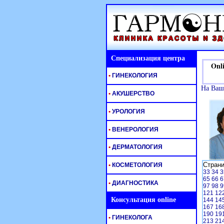
Специализация центра
Onlin
•
ГИНЕКОЛОГИЯ
На Ваш
•
АКУШЕРСТВО
•
УРОЛОГИЯ
•
ВЕНЕРОЛОГИЯ
•
ДЕРМАТОЛОГИЯ
Стран
•
КОСМЕТОЛОГИЯ
33
34
3
65
66
6
•
ДИАГНОСТИКА
97
98
9
121
12
Консультация online
144
14
167
16
190
19
•
ГИНЕКОЛОГА
213
21