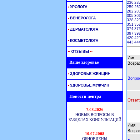
236
23
•
УРОЛОГА
259
26
282
28
305
30
•
ВЕНЕРОЛОГА
328
32
351
35
374
37
•
ДЕРМАТОЛОГА
397
39
420
42
•
КОСМЕТОЛОГА
443
44
•
•
ОТЗЫВЫ
•
•
Имя:
Ваше здоровье
Возрас
•
ЗДОРОВЬЕ ЖЕНЩИН
Вопро
•
ЗДОРОВЬЕ МУЖЧИН
Новости центра
Ответ:
Имя:
Возрас