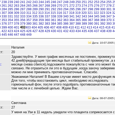
7
238
239
240
241
242
243
244
245
246
247
248
249
250
251
252
253
254
255
2
0
261
262
263
264
265
266
267
268
269
270
271
272
273
274
275
276
277
278
2
3
284
285
286
287
288
289
290
291
292
293
294
295
296
297
298
299
300
301
3
6
307
308
309
310
311
312
313
314
315
316
317
318
319
320
321
322
323
324
3
9
330
331
332
333
334
335
336
337
338
339
340
341
342
343
344
345
346
347
3
2
353
354
355
356
357
358
359
360
361
362
363
364
365
366
367
368
369
370
3
5
376
377
378
379
380
381
382
383
384
385
386
387
388
389
390
391
392
393
3
402
8
399
400
401
403
404
405
406
407
408
409
410
411
412
413
414
415
416
4
1
422
423
424
425
426
427
428
429
430
431
432
433
434
435
436
437
438
439
4
4
445
446
447
448
449
Дата: 10-07-2005 
Наталия
т:
20
Здравствуйте. У меня график месячных не постоянен, промежуток
42 дней(предыдущие три месяца был стабильный промежуток ,а в
с:
месяце снова сбился),подскажите пожалуйста с чем это может б
связано. Не отразиться ли это в будущем ,когда захочу забереме
можно ли мне принимать противозачаточные. Спасибо.
Уважаемая Наталия! В Вашем случае имеет место дисфункция я
Для того, чтобы восстановить цикл, необходимо исследовать
гормональный фон, после этого подобрать противозачаточные таб
том числе и с лечебной целью. Ждем Вас.
Дата: 08-07-2005 
Светлана
т:
27
У меня на Узи в 11 недель увидели что плацента соприкосается с