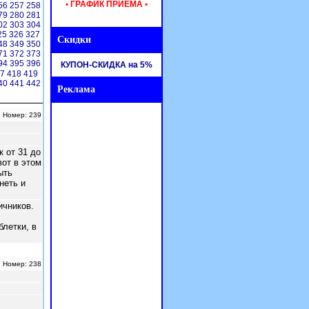
• ГРАФИК ПРИЕМА •
56
257
258
79
280
281
02
303
304
25
326
327
Скидки
48
349
350
71
372
373
94
395
396
КУПОН-СКИДКА на 5%
17
418
419
40
441
442
Реклама
Реклама
| Номер: 239
 от 31 до
от в этом
ыть
неть и
ичников.
летки, в
| Номер: 238