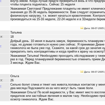
с:
внутр.зевом. Когда лучше придти провериться вноь и что предпри
чтобы плцента поднялась. Сейчас 15 неделя
Уважаемая Светлана! Предлежание плаценты не имеет клиническ
значения до 35-36 недель беременности. Вам следует ограничит
физическую нагрузку, т.к. может начаться кровотечение. Контрол
производиться на 15-16 неделе, 22-24 неделе и в 32недели бере
Дата: 08-07-2005 
Татьяна
т:
18
Добрый день. 10 июня я вышла замуж, беременность планируем 
года, но думаю готовиться нужно уже сейчас. Я принимаю Диане 
с:
гиниколога не была уже год. Скажите, за какой срок до зачатия н
прекратить пить контрацептивы и когда прийти к врачу на осмотр
Уважаемая Татьяна! Необходимо проходить обследование у гинек
раз в год. Перед планируемой беременностью отменить прием Ди
3 месяца. Ждем Вас.
Дата: 08-07-2005 
Ольга
т:
26
Сильно болит спина и тянет низ живота,половых контактов у мен
с:
два месяца.Подскажите из-за чего могут быть такие боли.
Уважаемая Ольга! По всей видимости, у Вас имеет место воспле
придатков или застойные явления в малом тазу. Необходимо про
осмотр гинеколога. Ждем Вас.