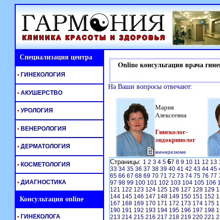
Специализация центра
Online консультация врача гине
•
ГИНЕКОЛОГИЯ
На Ваши вопросы отвечают:
•
АКУШЕРСТВО
Мария
•
УРОЛОГИЯ
Алексеевна
•
ВЕНЕРОЛОГИЯ
Гинеколог-
эндокринолог
•
ДЕРМАТОЛОГИЯ
минирезюме
Страницы:
6
1
2
3
4
5
7
8
9
10
11
12
13
•
КОСМЕТОЛОГИЯ
33
34
35
36
37
38
39
40
41
42
43
44
45
65
66
67
68
69
70
71
72
73
74
75
76
77
•
ДИАГНОСТИКА
97
98
99
100
101
102
103
104
105
106
121
122
123
124
125
126
127
128
129
1
144
145
146
147
148
149
150
151
152
1
Консультация online
167
168
169
170
171
172
173
174
175
1
190
191
192
193
194
195
196
197
198
1
•
ГИНЕКОЛОГА
213
214
215
216
217
218
219
220
221
2