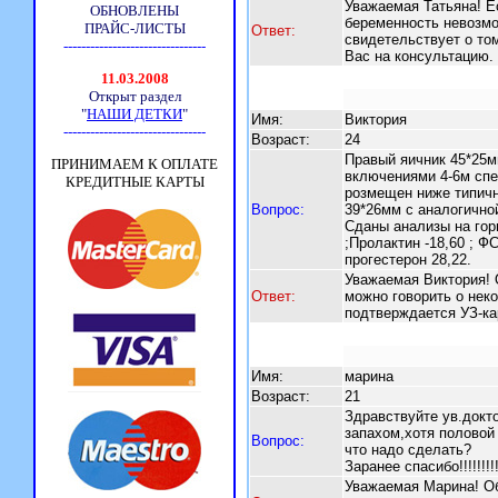
Уважаемая Татьяна! Е
беременность невозмо
Ответ:
свидетельствует о то
Вас на консультацию.
Имя:
Виктория
Возраст:
24
Правый яичник 45*25м
включениями 4-6м сп
розмещен ниже типичн
Вопрос:
39*26мм с аналогично
Сданы анализы на горм
;Пролактин -18,60 ; ФС
прогестерон 28,22.
Уважаемая Виктория! 
Ответ:
можно говорить о нек
подтверждается УЗ-ка
Имя:
марина
Возраст:
21
Здравствуйте ув.докт
запахом,хотя половой
Вопрос:
что надо сделать?
Заранее спасибо!!!!!!!!!
Уважаемая Марина! О