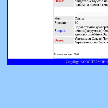
Ответ:
свидетельствуют о на
прийти на прием к гин
Имя:
Ольга
Возраст:
19
Здравствуйте доктор!Д
Вопрос:
аборта(вакуумных).От
здорового ребёнка.Зар
Уважаемая Ольга! При
Ответ:
беременностью быть н
Всего вопросов: 2244
CopyRight©ООО