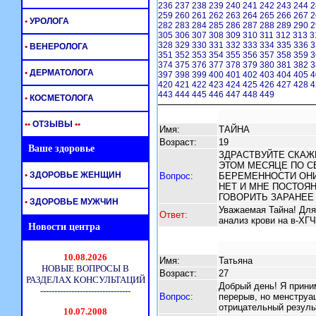
236
237
238
239
240
241
242
243
244
2
259
260
261
262
263
264
265
266
267
2
•
УРОЛОГА
282
283
284
285
286
287
288
289
290
2
305
306
307
308
309
310
311
312
313
3
328
329
330
331
332
333
334
335
336
3
•
ВЕНЕРОЛОГА
351
352
353
354
355
356
357
358
359
3
374
375
376
377
378
379
380
381
382
3
•
ДЕРМАТОЛОГА
397
398
399
400
401
402
403
404
405
4
420
421
422
423
424
425
426
427
428
4
443
444
445
446
447
448
449
•
КОСМЕТОЛОГА
•
•
ОТЗЫВЫ
•
•
Имя:
ТАЙНА
Возраст:
19
Ваше здоровье
ЗДРАСТВУЙТЕ СКАЖ
ЭТОМ МЕСЯЦЕ ПО С
•
ЗДОРОВЬЕ ЖЕНЩИН
Вопрос:
БЕРЕМЕННОСТИ ОНИ
НЕТ И МНЕ ПОСТОЯ
ГОВОРИТЬ ЗАРАНЕЕ
•
ЗДОРОВЬЕ МУЖЧИН
Уважаемая Тайна! Для
Ответ:
анализ крови на в-ХГ
Новости центра
Имя:
Татьяна
Возраст:
27
Добрый день! Я прини
Вопрос:
перерыв, но менструац
отрицательный резуль