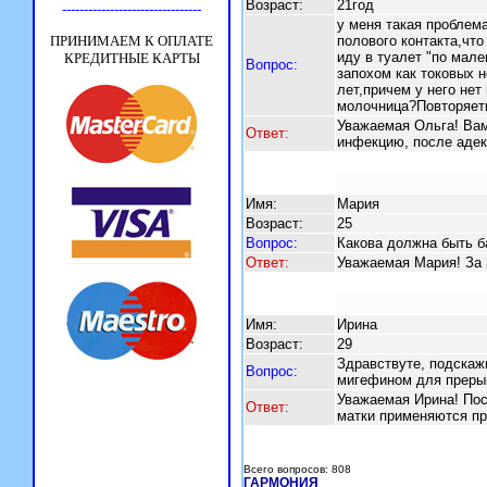
Возраст:
21год
у меня такая пробле
полового контакта,что
иду в туалет "по мал
Вопрос:
запохом как токовых н
лет,причем у него нет
молочница?Повторяеть
Уважаемая Ольга! Вам
Ответ:
инфекцию, после адек
Имя:
Мария
Возраст:
25
Вопрос:
Какова должна быть б
Ответ:
Уважаемая Мария! За 3-
Имя:
Ирина
Возраст:
29
Здравствуте, подскаж
Вопрос:
мигефином для преры
Уважаемая Ирина! Пос
Ответ:
матки применяются пр
Всего вопросов: 808
ГАРМОНИЯ