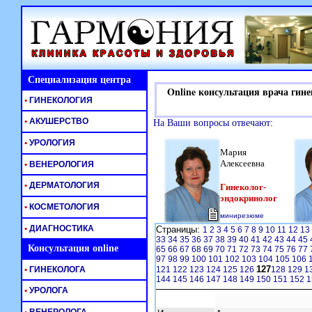
Специализация центра
Online консультация врача гине
•
ГИНЕКОЛОГИЯ
•
АКУШЕРСТВО
На Ваши вопросы отвечают:
•
УРОЛОГИЯ
Мария
Алексеевна
•
ВЕНЕРОЛОГИЯ
•
ДЕРМАТОЛОГИЯ
Гинеколог-
эндокринолог
•
КОСМЕТОЛОГИЯ
минирезюме
•
ДИАГНОСТИКА
Страницы:
1
2
3
4
5
6
7
8
9
10
11
12
13
33
34
35
36
37
38
39
40
41
42
43
44
45
Консультация online
65
66
67
68
69
70
71
72
73
74
75
76
77
97
98
99
100
101
102
103
104
105
106
127
•
ГИНЕКОЛОГА
121
122
123
124
125
126
128
129
1
144
145
146
147
148
149
150
151
152
1
•
УРОЛОГА