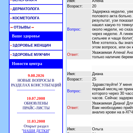
•
ВЕНЕРОЛОГА
Имя:
Алена
Возраст:
20
•
ДЕРМАТОЛОГА
Задержка неделю, уве
полового акта больно
•
КОСМЕТОЛОГА
результат, узи показа
нашел какую-то темну
•
•
ОТЗЫВЫ
•
•
Вопрос:
около недели, но ска
через неделю. А гине
Ваше здоровье
сильнее и чаще болит
Мне хотелось бы знать
•
ЗДОРОВЬЕ ЖЕНЩИН
этом вопросе, или он
Уважаемая Алена! Ана
Ответ:
•
ЗДОРОВЬЕ МУЖЧИН
только наличие береме
Новости центра
Имя:
Диана
Возраст:
25
Здравствуйте! У меня 
первый месяц не прин
Вопрос:
которого через 30 час
часов. Сейчас задерж
Уважаемая Диана! Для
Ответ:
Вам необходимо прийти
анализ крови на в-ХГЧ
Имя:
Ольга