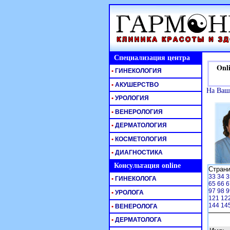
Специализация центра
Onlin
•
ГИНЕКОЛОГИЯ
•
АКУШЕРСТВО
На Ваш
•
УРОЛОГИЯ
•
ВЕНЕРОЛОГИЯ
•
ДЕРМАТОЛОГИЯ
•
КОСМЕТОЛОГИЯ
•
ДИАГНОСТИКА
Консультация online
Стран
33
34
3
•
ГИНЕКОЛОГА
65
66
6
97
98
9
•
УРОЛОГА
121
12
144
14
•
ВЕНЕРОЛОГА
•
ДЕРМАТОЛОГА