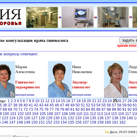
e консультация врача гинеколога
архив кон
и вопросы отвечают:
Мария
Нина
Люд
Алексеевна
Николаевна
Генн
Гинеколог-
Акушер-
Аку
эндокринолог
гинеколог
гине
минирезюме
минирезюме
мини
ицы:
25
1
2
3
4
5
6
7
8
9
10
11
12
13
14
15
16
17
18
19
20
21
22
23
24
26
27
28
2
5
36
37
38
39
40
41
42
43
44
45
46
47
48
49
50
51
52
53
54
55
56
57
58
59
60
6
7
68
69
70
71
72
73
74
75
76
77
78
79
80
81
82
83
84
85
86
87
88
89
90
91
92
9
9
100
101
102
103
104
105
106
107
108
109
110
111
112
113
114
115
116
117
11
2
123
124
125
126
127
128
129
130
131
132
133
134
135
136
137
138
139
140
1
5
146
147
148
149
150
151
152
153
154
155
156
157
158
159
160
161
162
Дата: 25-07-2008 