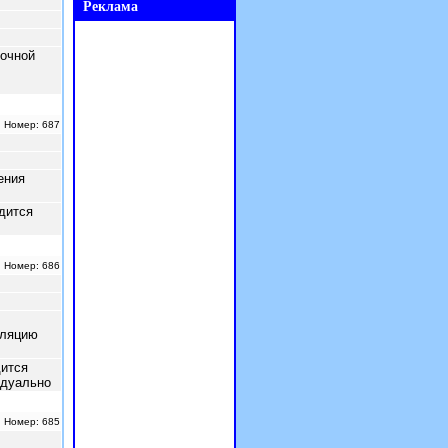
Реклама
Реклама
очной
| Номер: 687
ения
дится
| Номер: 686
уляцию
ится
идуально
| Номер: 685