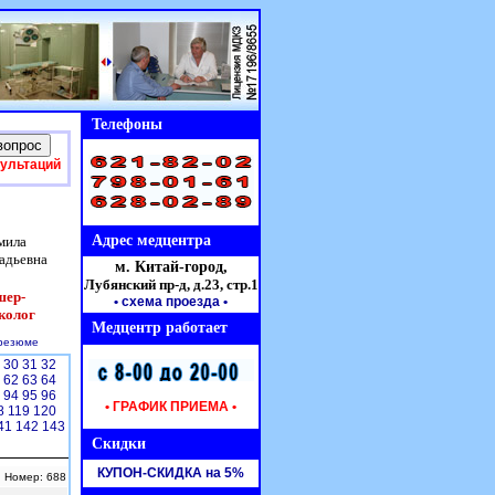
Телефоны
сультаций
Адрес медцентра
мила
адьевна
м. Китай-город,
Лубянский пр-д, д.23,
стр.1
шер-
• схема проезда
•
колог
Медцентр работает
резюме
9
30
31
32
1
62
63
64
3
94
95
96
• ГРАФИК ПРИЕМА •
8
119
120
41
142
143
Скидки
КУПОН-СКИДКА на 5%
| Номер: 688