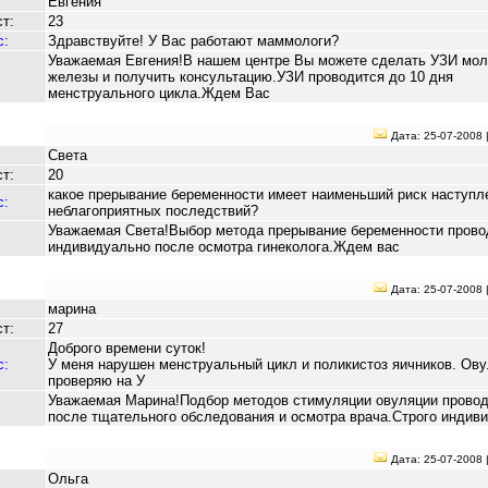
Евгения
т:
23
с:
Здравствуйте! У Вас работают маммологи?
Уважаемая Евгения!В нашем центре Вы можете сделать УЗИ мол
железы и получить консультацию.УЗИ проводится до 10 дня
менструального цикла.Ждем Вас
Дата: 25-07-2008 
Света
т:
20
какое прерывание беременности имеет наименьший риск наступл
с:
неблагоприятных последствий?
Уважаемая Света!Выбор метода прерывание беременности прово
индивидуально после осмотра гинеколога.Ждем вас
Дата: 25-07-2008 
марина
т:
27
Доброго времени суток!
с:
У меня нарушен менструальный цикл и поликистоз яичников. Ов
проверяю на У
Уважаемая Марина!Подбор методов стимуляции овуляции провод
после тщательного обследования и осмотра врача.Строго индив
Дата: 25-07-2008 
Ольга