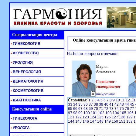
Специализация центра
Online консультация врача гине
•
ГИНЕКОЛОГИЯ
•
АКУШЕРСТВО
На Ваши вопросы отвечают:
•
УРОЛОГИЯ
Мария
Алексеевна
•
ВЕНЕРОЛОГИЯ
•
ДЕРМАТОЛОГИЯ
Гинеколог-
эндокринолог
•
КОСМЕТОЛОГИЯ
минирезюме
Страницы:
•
ДИАГНОСТИКА
1
2
3
4
5
6
7
8
9
10
11
12
13
33
34
35
36
37
38
39
40
41
42
43
44
45
65
66
67
68
69
70
71
72
73
74
75
76
77
Консультация online
97
98
99
100
101
102
103
104
105
106
121
122
123
124
125
126
127
128
129
1
•
ГИНЕКОЛОГА
144
145
146
147
148
149
150
151
152
1
•
УРОЛОГА