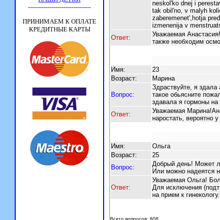
neskol'ko dnej i perest
tak obil'no, v malyh ko
zaberemenet',hotja predo
izmenenija v menstruat
Уважаемая Анастасия
Ответ:
также необходим осм
Имя:
23
Возраст:
Марина
Здраствуйте, я здала 
Вопрос:
такое обьясните пожа
здавала я гормоны на 
Уважаемая Марина!Ана
Ответ:
наростать, вероятно 
Имя:
Ольга
Возраст:
25
Добрый день! Может л
Вопрос:
Или можно надеятся н
Уважаемая Ольга! Бол
Ответ:
Для исключения (подт
на прием к гинекологу.
Всего вопросов: 808