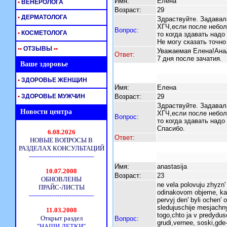
Имя:
Елена
•
ВЕНЕРОЛОГА
Возраст:
29
•
ДЕРМАТОЛОГА
Здраствуйте. Задавала
ХГЧ,если после небол
Вопрос:
•
КОСМЕТОЛОГА
то когда здавать надо
Не могу сказать точно
•
•
ОТЗЫВЫ
•
•
Уважаемая Елена!Анал
Ответ:
7 дня после зачатия.
Ваше здоровье
•
ЗДОРОВЬЕ ЖЕНЩИН
Имя:
Eлена
•
ЗДОРОВЬЕ МУЖЧИН
Возраст:
29
Здраствуйте. Задавала
Новости центра
ХГЧ,если после небол
Вопрос:
то когда здавать надо
Спасибо.
Ответ:
Имя:
anastasija
Возраст:
23
ne vela polovuju zhyzn' 
odinakovom objeme, kak
pervyj den' byli ochen' 
sledujuschije mesjachny
togo,chto ja v predydusc
Вопрос:
grudi,vernee, soski,gde-