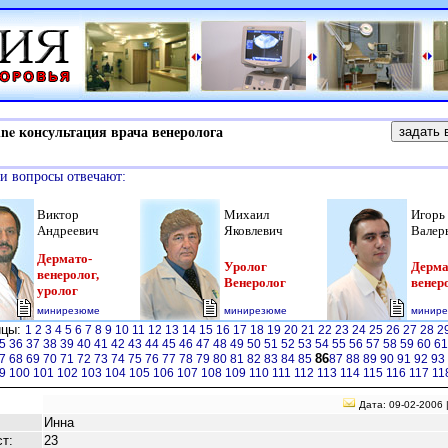
e консультация врача венеролога
и вопросы отвечают:
Виктор
Михаил
Игорь
Андреевич
Яковлевич
Валер
Дермато-
Уролог
Дерма
венеролог,
Венеролог
венер
уролог
минирезюме
минирезюме
минир
ицы:
1
2
3
4
5
6
7
8
9
10
11
12
13
14
15
16
17
18
19
20
21
22
23
24
25
26
27
28
2
5
36
37
38
39
40
41
42
43
44
45
46
47
48
49
50
51
52
53
54
55
56
57
58
59
60
6
86
7
68
69
70
71
72
73
74
75
76
77
78
79
80
81
82
83
84
85
87
88
89
90
91
92
93
9
100
101
102
103
104
105
106
107
108
109
110
111
112
113
114
115
116
117
11
Дата: 09-02-2006 
Инна
т:
23