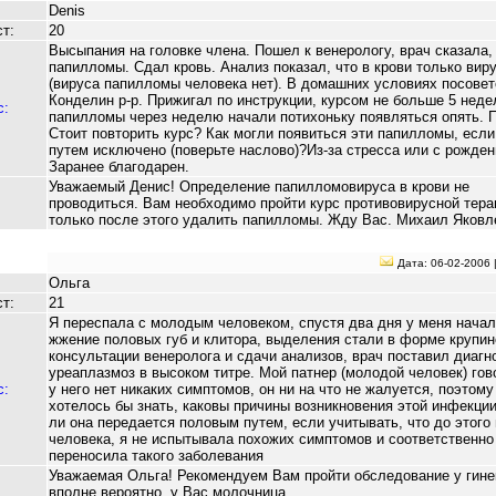
Denis
т:
20
Высыпания на головке члена. Пошел к венерологу, врач сказала, 
папилломы. Сдал кровь. Анализ показал, что в крови только виру
(вируса папилломы человека нет). В домашних условиях посове
Конделин р-р. Прижигал по инструкции, курсом не больше 5 неде
с:
папилломы через неделю начали потихоньку появляться опять. 
Стоит повторить курс? Как могли появиться эти папилломы, есл
путем исключено (поверьте наслово)?Из-за стресса или с рожде
Заранее благодарен.
Уважаемый Денис! Определение папилломовируса в крови не
проводиться. Вам необходимо пройти курс противовирусной тера
только после этого удалить папилломы. Жду Вас. Михаил Яковл
Дата: 06-02-2006 
Ольга
т:
21
Я переспала с молодым человеком, спустя два дня у меня начал
жжение половых губ и клитора, выделения стали в форме крупин
консультации венеролога и сдачи анализов, врач поставил диагно
уреаплазмоз в высоком титре. Мой патнер (молодой человек) гово
с:
у него нет никаких симптомов, он ни на что не жалуется, поэтому
хотелось бы знать, каковы причины возникновения этой инфекции
ли она передается половым путем, если учитывать, что до этого
человека, я не испытывала похожих симптомов и соответственно
переносила такого заболевания
Уважаемая Ольга! Рекомендуем Вам пройти обследование у гине
вполне вероятно, у Вас молочница.