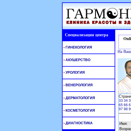
Специализация центра
Onlin
•
ГИНЕКОЛОГИЯ
На Ваш
•
АКУШЕРСТВО
•
УРОЛОГИЯ
•
ВЕНЕРОЛОГИЯ
Стран
•
ДЕРМАТОЛОГИЯ
33
34
3
65
66
6
97
98
9
•
КОСМЕТОЛОГИЯ
•
ДИАГНОСТИКА
Имя:
Возрас