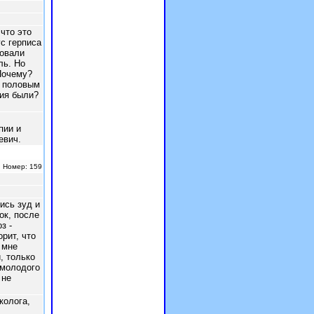
что это
с герписа
товали
ль. Но
Почему?
и половым
ния были?
Реклама
пии и
евич.
| Номер: 159
ись зуд и
ок, после
з -
рит, что
 мне
, только
 молодого
 не
колога,