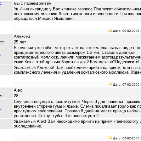
с:
мы с парнем живем
Ув.Инна очевидно у Вас клиника герпеса.Подлежит обязательном
неотложному лечению.Лечат гинекологи и венерологи.При желан
обращаться.Михаил Яковлевич.
Дата: 09-02-2006 
Алексей
т:
25 лет
В течении уже трёх - четырёх лет на коже члена сыпь в виде пло
прыщикив телесного цвета размером 1-3 мм. Ставили диагноз-
с:
контагиозный моллюск, лечили прижиганием азотом,рззультат-у
сыпи.Как с этой дрянью бороться док? Комплексно?Подскажите!
Уважаемый Алексей! Вам необходимо прийти на прием, для назн
комплексного лечения и удаления контагиозного моллюска. Жде
Дата: 07-02-2006 
Alex
т:
28
Случился поцелуй с проституткой. Через 3 дня появился прышик
внутренней сторене губы и языке. Слегка побаливает горло как п
с:
простудном заболевании. Прошло 8 дней на месте прыща небол
уплотнение. Сохнут губы. Что посоветуете?
Уважаемый Alex! Вам необходимо прийти на прием к венерологу 
обследование.
Дата: 07-02-2006 