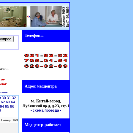
Телефоны
ьевич
то-
олог
Адрес медцентра
езюме
9
30
31
32
м. Китай-город,
1
62
63
64
Лубянский пр-д, д.23,
стр.1
94
95
96
• схема проезда
•
8
| Номер: 163
Медцентр работает