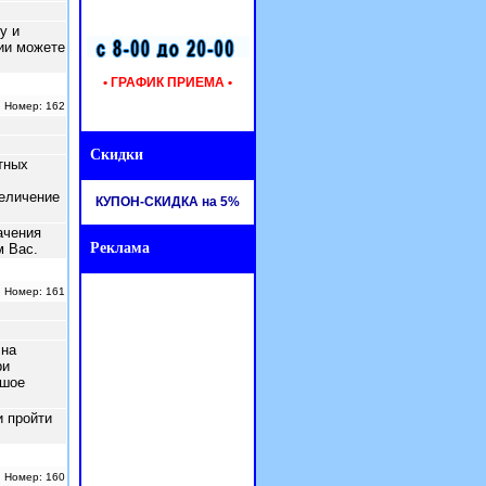
у и
ии можете
• ГРАФИК ПРИЕМА •
| Номер: 162
Скидки
тных
величение
КУПОН-СКИДКА на 5%
ачения
Реклама
м Вас.
| Номер: 161
 на
ри
ьшое
и пройти
| Номер: 160