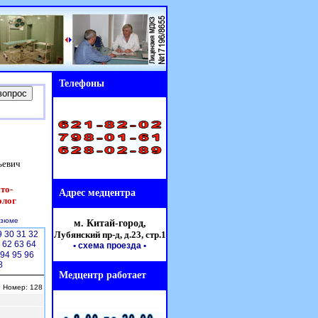
Телефоны
ьевич
то-
Адрес медцентра
олог
езюме
м. Китай-город,
9
30
31
32
Лубянский пр-д, д.23,
стр.1
1
62
63
64
• схема проезда
•
94
95
96
8
Медцентр работает
| Номер: 128