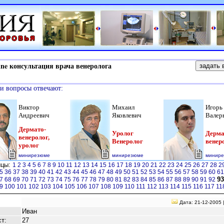
e консультация врача венеролога
и вопросы отвечают:
Виктор
Михаил
Игорь
Андреевич
Яковлевич
Валер
Дермато-
Уролог
Дерма
венеролог,
Венеролог
венер
уролог
минирезюме
минирезюме
минир
ицы:
1
2
3
4
5
6
7
8
9
10
11
12
13
14
15
16
17
18
19
20
21
22
23
24
25
26
27
28
2
5
36
37
38
39
40
41
42
43
44
45
46
47
48
49
50
51
52
53
54
55
56
57
58
59
60
6
93
7
68
69
70
71
72
73
74
75
76
77
78
79
80
81
82
83
84
85
86
87
88
89
90
91
92
9
100
101
102
103
104
105
106
107
108
109
110
111
112
113
114
115
116
117
11
Дата: 21-12-2005 
Иван
т:
27