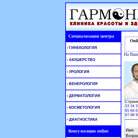
Специализация центра
Onlin
•
ГИНЕКОЛОГИЯ
На Ваш
•
АКУШЕРСТВО
•
УРОЛОГИЯ
•
ВЕНЕРОЛОГИЯ
•
ДЕРМАТОЛОГИЯ
Стран
33
34
3
•
КОСМЕТОЛОГИЯ
65
66
6
97
98
9
•
ДИАГНОСТИКА
Имя:
Консультация online
Возрас