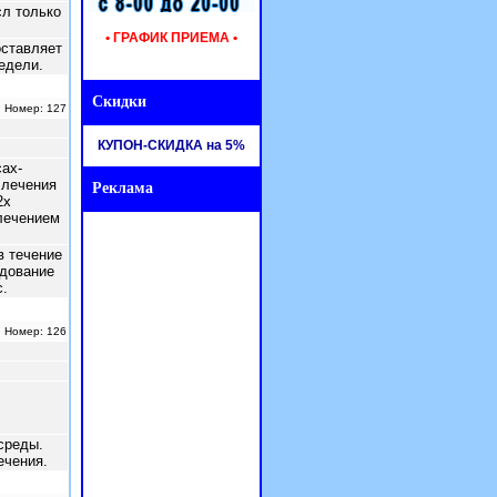
сл только
• ГРАФИК ПРИЕМА •
ставляет
едели.
Скидки
| Номер: 127
КУПОН-СКИДКА на 5%
ах-
 лечения
Реклама
2х
лечением
 течение
едование
.
| Номер: 126
среды.
ечения.