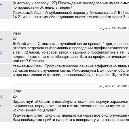
(в догонку к вопросу 127) Прохождение обследования имеет смы
с:
по прошествии 3х недель, верно?
Уважаемый Иван! Инкубациооный период у большинства ИППП со
14-21 день, поэтому обследование имеет смысл пройти через 3 н
Дата: 21-12-2005 
Иван
т:
27
Добрый день! С момента случайной связи прошло 4 дня, в вопрос
ответах встречаю информацию о проведении профилактического
с:
в теч. 72 часов, но встречается и вариант о профилактике в теч. 
недель. Поздно ли мне обращаться к Вам за профилактическим 
или нет? Спасибо.
Уважаемый Иван! Профилактическое лечение эффективно лишь в
72 часов после случайной связи. Рекомендуем Вам пройти обсл
и,при выявлении инфекции, полноценный курс терапии. Ждем Вас
Дата: 20-12-2005 
Олег
т:
26
Здравствуйте! Скажите пожайлуста, если при поцелуи заразился
с:
сифилисом, передается ли он в этом случае половым путем за
исключением поцелуев?
Уважаемый Олег! Сифилис передается через все биологические 
Вам необходимо прийти на прием к венерологу для назначения л