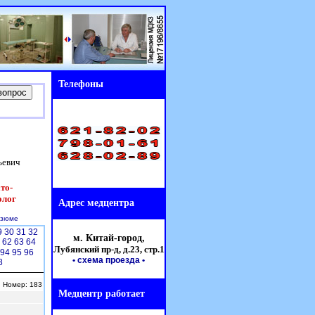
Телефоны
ьевич
то-
олог
Адрес медцентра
езюме
9
30
31
32
м. Китай-город,
1
62
63
64
Лубянский пр-д, д.23,
стр.1
94
95
96
• схема проезда
•
8
| Номер: 183
Медцентр работает