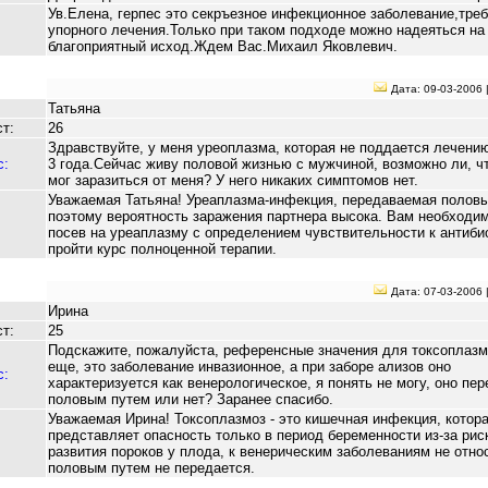
Ув.Елена, герпес это секръезное инфекционное заболевание,тр
упорного лечения.Только при таком подходе можно надеяться на
благоприятный исход.Ждем Вас.Михаил Яковлевич.
Дата: 09-03-2006 
Татьяна
т:
26
Здравствуйте, у меня уреоплазма, которая не поддается лечени
с:
3 года.Сейчас живу половой жизнью с мужчиной, возможно ли, чт
мог заразиться от меня? У него никаких симптомов нет.
Уважаемая Татьяна! Уреаплазма-инфекция, передаваемая половы
поэтому вероятность заражения партнера высока. Вам необходи
посев на уреаплазму с определением чувствительности к антиби
пройти курс полноценной терапии.
Дата: 07-03-2006 
Ирина
т:
25
Подскажите, пожалуйста, референсные значения для токсоплазм
еще, это заболевание инвазионное, а при заборе ализов оно
с:
характеризуется как венерологическое, я понять не могу, оно пе
половым путем или нет? Заранее спасибо.
Уважаемая Ирина! Токсоплазмоз - это кишечная инфекция, котор
представляет опасность только в период беременности из-за рис
развития пороков у плода, к венерическим заболеваниям не отно
половым путем не передается.