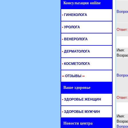
Консультация online
Вопро
•
ГИНЕКОЛОГА
•
УРОЛОГА
Ответ:
•
ВЕНЕРОЛОГА
Имя:
•
ДЕРМАТОЛОГА
Возрас
•
КОСМЕТОЛОГА
Вопро
•
•
ОТЗЫВЫ
•
•
Ваше здоровье
Ответ:
•
ЗДОРОВЬЕ ЖЕНЩИН
•
ЗДОРОВЬЕ МУЖЧИН
Имя:
Возрас
Новости центра
Вопро