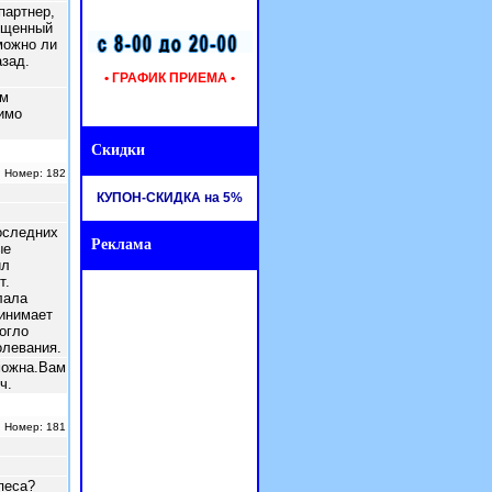
партнер,
щищенный
можно ли
азад.
• ГРАФИК ПРИЕМА •
ам
имо
Скидки
| Номер: 182
КУПОН-СКИДКА на 5%
оследних
Реклама
ые
ил
т.
лала
ринимает
огло
олевания.
можна.Вам
ч.
| Номер: 181
песа?