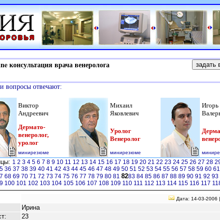
e консультация врача венеролога
и вопросы отвечают:
Виктор
Михаил
Игорь
Андреевич
Яковлевич
Валер
Дермато-
Уролог
Дерма
венеролог,
Венеролог
венер
уролог
минирезюме
минирезюме
минир
ицы:
1
2
3
4
5
6
7
8
9
10
11
12
13
14
15
16
17
18
19
20
21
22
23
24
25
26
27
28
2
5
36
37
38
39
40
41
42
43
44
45
46
47
48
49
50
51
52
53
54
55
56
57
58
59
60
6
82
7
68
69
70
71
72
73
74
75
76
77
78
79
80
81
83
84
85
86
87
88
89
90
91
92
93
9
100
101
102
103
104
105
106
107
108
109
110
111
112
113
114
115
116
117
11
Дата: 14-03-2006 
Ирина
т:
23