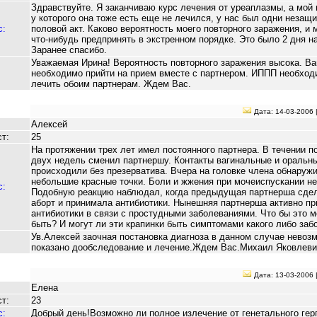
Здравствуйте. Я заканчиваю курс лечения от уреаплазмы, а мой 
у которого она тоже есть еще не лечился, у нас был одни неза
с:
половой акт. Каково вероятность моего повторного заражения, и 
что-нибудь предпринять в экстренном порядке. Это было 2 дня н
Заранее спасибо.
Уважаемая Ирина! Вероятность повторного заражения высока. В
необходимо прийти на прием вместе с партнером. ИППП необход
лечить обоим партнерам. Ждем Вас.
Дата: 14-03-2006 
Алексей
т:
25
На протяжении трех лет имел постоянного партнера. В течении п
двух недель сменил партнершу. Контакты вагинальные и оральн
происходили без презерватива. Вчера на головке члена обнаруж
небольшие красные точки. Боли и жжения при мочеиспускании не
с:
Подобную реакцию наблюдал, когда предыдущая партнерша сде
аборт и принимала антибиотики. Нынешняя партнерша активно п
антибиотики в связи с простудными заболеваниями. Что бы это м
быть? И могут ли эти крапинки быть симптомами какого либо заб
Ув.Алексей заочная постановка диагноза в данном случае невоз
показано дообследование и лечение.Ждем Вас.Михаил Яковлеви
Дата: 13-03-2006 
Елена
т:
23
с:
Добрый день!Возможно ли полное излечение от генетального гер