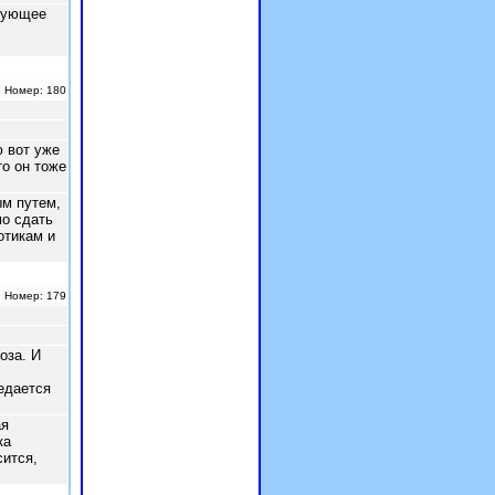
ебующее
| Номер: 180
Реклама
ю вот уже
о он тоже
м путем,
мо сдать
отикам и
| Номер: 179
оза. И
редается
ая
ка
сится,