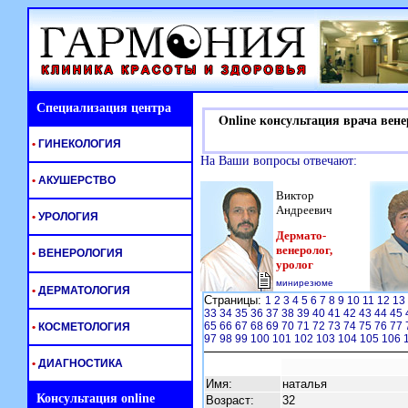
Специализация центра
Online консультация врача вене
•
ГИНЕКОЛОГИЯ
На Ваши вопросы отвечают:
•
АКУШЕРСТВО
Виктор
Андреевич
•
УРОЛОГИЯ
Дермато-
венеролог,
•
ВЕНЕРОЛОГИЯ
уролог
минирезюме
•
ДЕРМАТОЛОГИЯ
Страницы:
1
2
3
4
5
6
7
8
9
10
11
12
13
33
34
35
36
37
38
39
40
41
42
43
44
45
65
66
67
68
69
70
71
72
73
74
75
76
77
•
КОСМЕТОЛОГИЯ
97
98
99
100
101
102
103
104
105
106
•
ДИАГНОСТИКА
Имя:
наталья
Консультация online
Возраст:
32