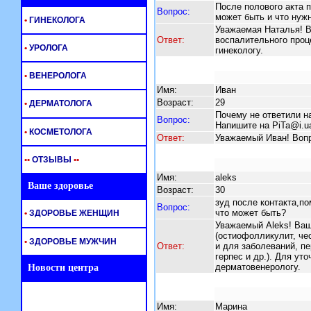
После полового акта 
Вопрос:
может быть и что нуж
•
ГИНЕКОЛОГА
Уважаемая Наталья! В
Ответ:
воспалительного проц
•
УРОЛОГА
гинекологу.
•
ВЕНЕРОЛОГА
Имя:
Иван
Возраст:
29
•
ДЕРМАТОЛОГА
Почему не ответили н
Вопрос:
Напишите на PiTa@i.ua
•
КОСМЕТОЛОГА
Ответ:
Уважаемый Иван! Вопр
•
•
ОТЗЫВЫ
•
•
Имя:
aleks
Ваше здоровье
Возраст:
30
зуд после контакта,п
Вопрос:
что может быть?
•
ЗДОРОВЬЕ ЖЕНЩИН
Уважаемый Aleks! Ваш
(остиофолликулит, чес
•
ЗДОРОВЬЕ МУЖЧИН
Ответ:
и для заболеваний, п
герпес и др.). Для ут
дерматовенерологу.
Новости центра
Имя:
Марина