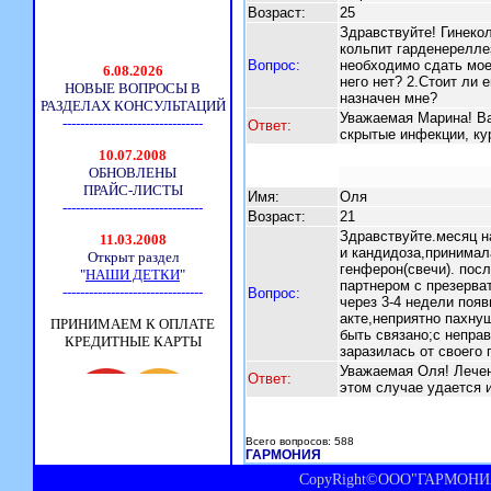
Возраст:
25
Здравствуйте! Гинекол
кольпит гарденерелле
Вопрос:
необходимо сдать мое
него нет? 2.Стоит ли 
назначен мне?
Уважаемая Марина! В
Ответ:
скрытые инфекции, кур
Имя:
Оля
Возраст:
21
Здравствуйте.месяц н
и кандидоза,принимал
генферон(свечи). пос
партнером с презерва
Вопрос:
через 3-4 недели появ
акте,неприятно пахну
быть связано;с непра
заразилась от своего
Уважаемая Оля! Лечен
Ответ:
этом случае удается 
Всего вопросов: 588
ГАРМОНИЯ
CopyRight©ООО