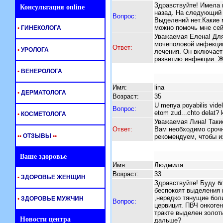
Здравствуйте! Имела 
Консультация online
назад. На следующий 
Вопрос:
Выделений нет.Какие
можно помочь мне се
•
ГИНЕКОЛОГА
Уважаемая Елена! Для 
мочеполовой инфекции
Ответ:
•
УРОЛОГА
лечения. Он включает
развитию инфекции. 
•
ВЕНЕРОЛОГА
Имя:
lina
•
ДЕРМАТОЛОГА
Возраст:
35
U menya poyabilis videl
Вопрос:
etom zud...chto delat?
•
КОСМЕТОЛОГА
Уважаемая Лина! Таки
Ответ:
Вам необходимо срочн
•
•
ОТЗЫВЫ
•
•
рекомендуем, чтобы и
Ваше здоровье
Имя:
Людмила
Возраст:
33
•
ЗДОРОВЬЕ ЖЕНЩИН
Здравствуйте! Буду б
беспокоят выделения 
,нередко тянущие бол
•
ЗДОРОВЬЕ МУЖЧИН
Вопрос:
цервицит. ПВЧ онкоген
тракте выделен золот
Новости центра
дальше?