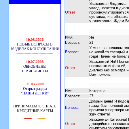
Уважаемая Людмила! К
укладываются в диаг
Ответ:
проконсультироваться
суставах, и в обязат
у гинеколога. Ждем В
Имя:
Ян
Возраст:
21
У меня на половом чле
Вопрос:
но какой-то твердый и
года( Ничем не болела
Уважаемый Ян! Причин
несколько инфекций, 
Ответ:
диагноз без осмотра 
Вам помочь.
Имя:
Катерина
Возраст:
27
Добрый день! Я подоз
назад был половой акт
Вопрос:
времени у партнера м
жду ответа!
Уважаемая Катерина! 
Ответ:
длящийся от нескольк
симптомы заболевания