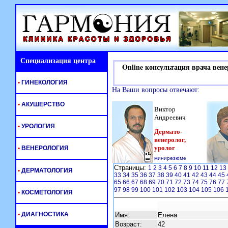
Специализация центра
Online консультация врача вене
•
ГИНЕКОЛОГИЯ
На Ваши вопросы отвечают:
•
АКУШЕРСТВО
Виктор
Андреевич
•
УРОЛОГИЯ
Дермато-
венеролог,
уролог
•
ВЕНЕРОЛОГИЯ
минирезюме
Страницы:
1
2
3
4
5
6
7
8
9
10
11
12
13
•
ДЕРМАТОЛОГИЯ
33
34
35
36
37
38
39
40
41
42
43
44
45
65
66
67
68
69
70
71
72
73
74
75
76
77
97
98
99
100
101
102
103
104
105
106
•
КОСМЕТОЛОГИЯ
•
ДИАГНОСТИКА
Имя:
Елена
Возраст:
42