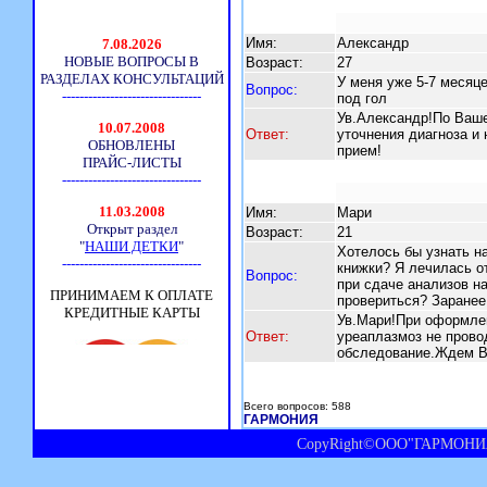
Имя:
Александр
Возраст:
27
У меня уже 5-7 месяц
Вопрос:
под гол
Ув.Александр!По Ваш
Ответ:
уточнения диагноза и
прием!
Имя:
Мари
Возраст:
21
Хотелось бы узнать н
книжки? Я лечилась о
Вопрос:
при сдаче анализов н
провериться? Заранее
Ув.Мари!При оформлен
Ответ:
уреаплазмоз не прово
обследование.Ждем В
Всего вопросов: 588
ГАРМОНИЯ
CopyRight©ООО