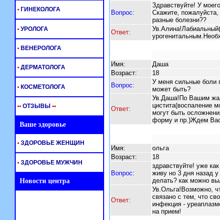
Здравствуйте! У моего
•
ГИНЕКОЛОГА
Вопрос:
Скажите, пожалуйста, 
разные болезни??
Ув.Алина!Лабиальный(н
•
УРОЛОГА
Ответ:
урогенитальным.Необ
•
ВЕНЕРОЛОГА
Имя:
Даша
•
ДЕРМАТОЛОГА
Возраст:
18
У меня сильные боли 
Вопрос:
•
КОСМЕТОЛОГА
может быть?
Ув.Даша!По Вашим жа
цистита(воспаление мо
•
•
ОТЗЫВЫ
•
•
Ответ:
могут быть осложнени
форму и пр.)Ждем Вас
Ваше здоровье
•
ЗДОРОВЬЕ ЖЕНЩИН
Имя:
ольга
Возраст:
18
•
ЗДОРОВЬЕ МУЖЧИН
здравствуйте! уже ка
Вопрос:
живу но 3 дня назад у
делать? как можно вы
Новости центра
Ув.Ольга!Возможно, ч
связано с тем, что с
Ответ:
инфекция - уреаплазм
на прием!