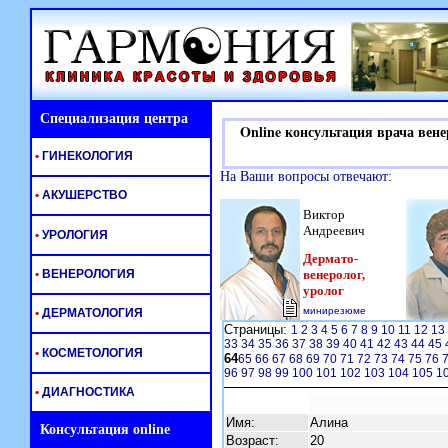
Специализация центра
Online консультация врача вене
•
ГИНЕКОЛОГИЯ
На Ваши вопросы отвечают:
•
АКУШЕРСТВО
Виктор
Андреевич
•
УРОЛОГИЯ
Дермато-
•
ВЕНЕРОЛОГИЯ
венеролог,
уролог
минирезюме
•
ДЕРМАТОЛОГИЯ
Страницы:
1
2
3
4
5
6
7
8
9
10
11
12
13
33
34
35
36
37
38
39
40
41
42
43
44
45
•
КОСМЕТОЛОГИЯ
64
65
66
67
68
69
70
71
72
73
74
75
76
96
97
98
99
100
101
102
103
104
105
1
•
ДИАГНОСТИКА
Имя:
Алина
Консультация online
Возраст:
20