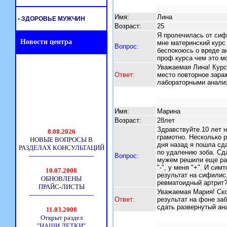
Имя:
Лина
•
ЗДОРОВЬЕ МУЖЧИН
Возраст:
25
Я пролечилась от сифи
Новости центра
мне материнский курс 
Вопрос:
беспокоюсь о вреде ан
проф.курса чем это м
Уважаемая Лина! Курс
Ответ:
место повторное зара
лабораторными анали
Имя:
Марина
Возраст:
28лет
Здравствуйте.10 лет 
грамотно. Несколько р
дня назад я пошла сд
по удалению зоба. Сд
Вопрос:
мужем решили еще раз
"-", у меня "+". И сим
результат на сифилис
ревматоидный артрит?
Уважаемая Мария! Ско
Ответ:
результат на фоне за
сдать развернутый ана