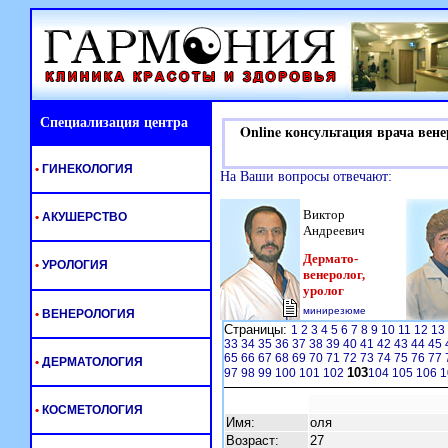
Специализация центра
Online консультация врача вене
•
ГИНЕКОЛОГИЯ
На Ваши вопросы отвечают:
Виктор
•
АКУШЕРСТВО
Андреевич
Дермато-
•
УРОЛОГИЯ
венеролог,
уролог
минирезюме
•
ВЕНЕРОЛОГИЯ
Страницы:
1
2
3
4
5
6
7
8
9
10
11
12
13
33
34
35
36
37
38
39
40
41
42
43
44
45
65
66
67
68
69
70
71
72
73
74
75
76
77
•
ДЕРМАТОЛОГИЯ
103
97
98
99
100
101
102
104
105
106
1
•
КОСМЕТОЛОГИЯ
Имя:
оля
Возраст:
27