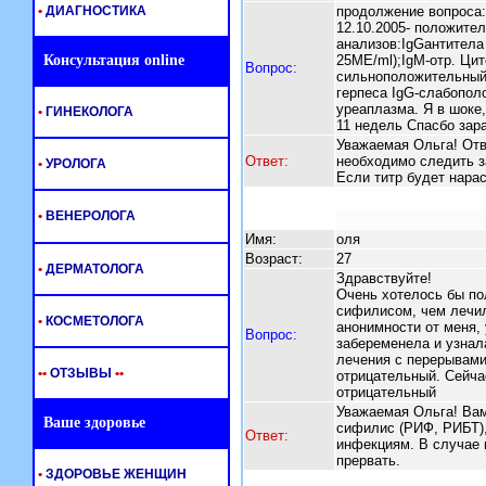
•
ДИАГНОСТИКА
продолжение вопроса: 
12.10.2005- положите
анализов:IgGантитела 
Консультация online
25ME/ml);IgM-отр. Ци
Вопрос:
сильноположительный,
герпеса IgG-слабополо
уреаплазма. Я в шоке,
•
ГИНЕКОЛОГА
11 недель Спасбо зар
Уважаемая Ольга! Отв
Ответ:
необходимо следить з
•
УРОЛОГА
Если титр будет нарас
•
ВЕНЕРОЛОГА
Имя:
оля
Возраст:
27
•
ДЕРМАТОЛОГА
Здравствуйте!
Очень хотелось бы по
сифилисом, чем лечил
•
КОСМЕТОЛОГА
анонимности от меня, 
Вопрос:
забеременела и узнал
лечения с перерывами
•
•
ОТЗЫВЫ
•
•
отрицательный. Сейчас
отрицательный
Уважаемая Ольга! Вам
Ваше здоровье
сифилис (РИФ, РИБТ),
Ответ:
инфекциям. В случае 
прервать.
•
ЗДОРОВЬЕ ЖЕНЩИН