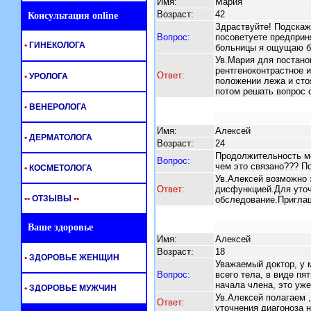
Имя:
Мария
Возраст:
42
Консультация online
Здраствуйте! Подскаж
Вопрос:
посоветуете предприня
•
ГИНЕКОЛОГА
больницы я ощущаю бо
Ув.Мария для постано
рентгеноконтрастное 
Ответ:
•
УРОЛОГА
положении лежа и сто
потом решать вопрос 
•
ВЕНЕРОЛОГА
Имя:
Алексей
•
ДЕРМАТОЛОГА
Возраст:
24
Продолжительность мо
Вопрос:
чем это связано??? П
•
КОСМЕТОЛОГА
Ув.Алексей возможно 
Ответ:
дисфункцией.Для уточ
•
•
ОТЗЫВЫ
•
•
обследование.Пригла
Ваше здоровье
Имя:
Алексей
Возраст:
18
•
ЗДОРОВЬЕ ЖЕНЩИН
Уважаемый доктор, у 
Вопрос:
всего тела, в виде пя
начала члена, это уже
•
ЗДОРОВЬЕ МУЖЧИН
Ув.Алексей полагаем 
Ответ:
уточнения диагоноза 