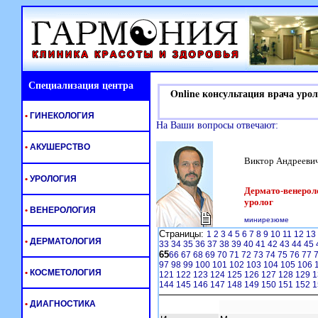
Специализация центра
Online консультация врача урол
•
ГИНЕКОЛОГИЯ
На Ваши вопросы отвечают:
•
АКУШЕРСТВО
Виктор Андрееви
•
УРОЛОГИЯ
Дермато-венероло
уролог
•
ВЕНЕРОЛОГИЯ
минирезюме
Страницы:
1
2
3
4
5
6
7
8
9
10
11
12
13
•
ДЕРМАТОЛОГИЯ
33
34
35
36
37
38
39
40
41
42
43
44
45
65
66
67
68
69
70
71
72
73
74
75
76
77
97
98
99
100
101
102
103
104
105
106
•
КОСМЕТОЛОГИЯ
121
122
123
124
125
126
127
128
129
1
144
145
146
147
148
149
150
151
152
1
•
ДИАГНОСТИКА