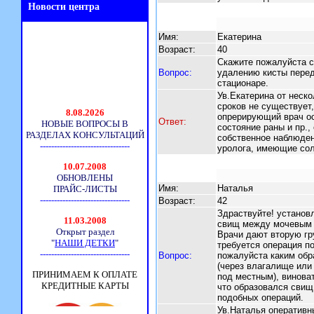
Новости центра
Имя:
Екатерина
Возраст:
40
Скажите пожалуйста с
Вопрос:
удалению кисты перед
стационаре.
Ув.Екатерина от неско
сроков не существует,
опрерирующий врач ос
Ответ:
состояние раны и пр.,
собственное наблюдени
уролога, имеющие сол
Имя:
Наталья
Возраст:
42
Здраствуйте! установ
свищ между мочевым 
Врачи дают вторую гр
требуется операция п
Вопрос:
пожалуйста каким обр
(через влагалище или
под местным), виноват
что образовался свищ
подобных операций.
Ув.Наталья оперативн