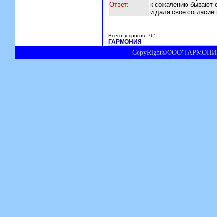
Ответ:
к сожалению бывают 
и дала свое согласие
Всего вопросов: 761
ГАРМОНИЯ
CopyRight©ООО