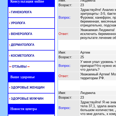
Имя:
Людмила
Консультация online
Возраст:
23
Здраствуйте! Анализ м
•
ГИНЕКОЛОГА
эритроциты -3-5, бакт
Вопрос:
Фуромаг, канефрон, пр
беременная, месячные
•
УРОЛОГА
отрицательно, подскаж
Уважаемая Людмила! 
Ответ:
исключить беременнос
•
ВЕНЕРОЛОГА
результате лечение о
•
ДЕРМАТОЛОГА
Имя:
Артем
•
КОСМЕТОЛОГА
Возраст:
25
У меня упал уровень т
Вопрос:
припарат!Что нужно и
•
•
ОТЗЫВЫ
•
•
что делать?
Уважаемый Артем! Мож
Ответ:
Ваше здоровье
территории РФ.
•
ЗДОРОВЬЕ ЖЕНЩИН
Имя:
Людмила
Возраст:
23
•
ЗДОРОВЬЕ МУЖЧИН
Здраствуйте! Я не зн
тела 37,1, здала анал
Вопрос:
Новости центра
большом количестве, д
что мне делать, к ком