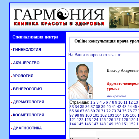
Специализация центра
Online консультация врача урол
•
ГИНЕКОЛОГИЯ
На Ваши вопросы отвечают:
•
АКУШЕРСТВО
Виктор Андрееви
•
УРОЛОГИЯ
Дермато-венероло
уролог
•
ВЕНЕРОЛОГИЯ
минирезюме
•
ДЕРМАТОЛОГИЯ
Страницы:
1
2
3
4
5
6
7
8
9
10
11
12
13
33
34
35
36
37
38
39
40
41
42
43
44
45
65
66
67
68
69
70
71
72
73
74
75
76
77
•
КОСМЕТОЛОГИЯ
97
98
99
100
101
102
103
104
105
106
121
122
123
124
125
126
127
128
129
1
144
145
146
147
148
149
150
151
152
1
•
ДИАГНОСТИКА