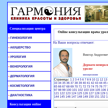
Специализация центра
Online консультация врача урол
•
ГИНЕКОЛОГИЯ
На Ваши вопросы отвечают:
•
АКУШЕРСТВО
Виктор Андрееви
•
УРОЛОГИЯ
Дермато-венероло
•
ВЕНЕРОЛОГИЯ
уролог
минирезюме
•
ДЕРМАТОЛОГИЯ
Страницы:
1
2
3
4
5
6
7
8
9
10
11
12
13
33
34
35
36
37
38
39
40
41
42
43
44
45
•
КОСМЕТОЛОГИЯ
65
66
67
68
69
70
71
72
73
74
75
76
77
97
98
99
100
101
102
103
104
105
106
121
122
123
124
125
126
127
128
129
1
•
ДИАГНОСТИКА
144
145
146
147
148
149
150
151
152
1
Консультация online