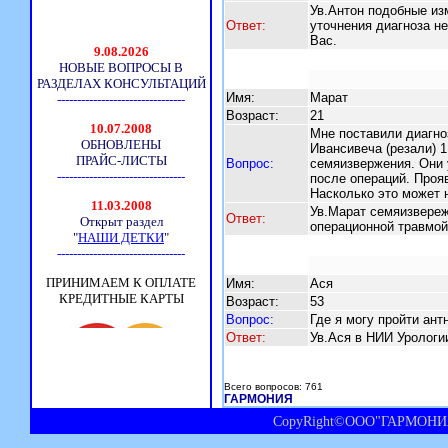
Ув.Антон подобные из
Ответ:
уточнения диагноза н
Вас.
Имя:
Марат
Возраст:
21
Мне поставили диагно
Ивансивеча (резали) 1
Вопрос:
семяизвержения. Они у
после операций. Прояв
Насколько это может 
Ув.Марат семяизвереж
Ответ:
операционной травмой
Имя:
Ася
Возраст:
53
Вопрос:
Где я могу пройти ан
Ответ:
Ув.Ася в НИИ Урологи
Всего вопросов: 761
ГАРМОНИЯ
CopyRight©ООО