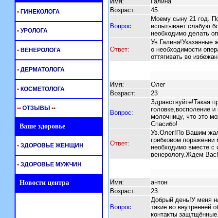
Имя:
Галина
Возраст:
45
•
ГИНЕКОЛОГА
Моему сыну 21 год. По
Вопрос:
испытывает слабую бо
•
УРОЛОГА
необходимо делать о
Ув.Галина!Указанные ж
Ответ:
о необходимости опер
•
ВЕНЕРОЛОГА
оттягивать во избежа
•
ДЕРМАТОЛОГА
Имя:
Олег
•
КОСМЕТОЛОГА
Возраст:
23
Здравствуйте!Такая п
•
•
ОТЗЫВЫ
•
•
головке,восполение и
Вопрос:
молочницу, что это м
Спасибо!
Ваше здоровье
Ув.Олег!По Вашим жа
грибковом поражении 
Ответ:
•
ЗДОРОВЬЕ ЖЕНЩИН
необходимо вместе с с
венерологу.Ждем Вас
•
ЗДОРОВЬЕ МУЖЧИН
Имя:
антон
Новости центра
Возраст:
23
Добрый день!У меня н
Вопрос:
такие во внутренней 
контакты защтщённые