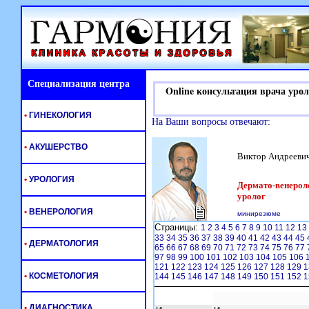
Специализация центра
Online консультация врача урол
•
ГИНЕКОЛОГИЯ
На Ваши вопросы отвечают:
•
АКУШЕРСТВО
Виктор Андрееви
•
УРОЛОГИЯ
Дермато-венероло
уролог
•
ВЕНЕРОЛОГИЯ
минирезюме
Страницы:
1
2
3
4
5
6
7
8
9
10
11
12
13
33
34
35
36
37
38
39
40
41
42
43
44
45
•
ДЕРМАТОЛОГИЯ
65
66
67
68
69
70
71
72
73
74
75
76
77
97
98
99
100
101
102
103
104
105
106
121
122
123
124
125
126
127
128
129
1
•
КОСМЕТОЛОГИЯ
144
145
146
147
148
149
150
151
152
1
•
ДИАГНОСТИКА