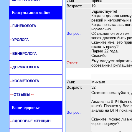
Имя:
Ирина
Возраст:
19
Здравствуйте!
Консультация online
Когда я делала моему
резкий и неприятный з
Когда попыталась пого
•
ГИНЕКОЛОГА
нормально.
Вопрос:
Объяснил он это тем, 
запах должен быть ра
•
УРОЛОГА
Скажите мне, это прав
сказать врачу?
Парню 22 года.
•
ВЕНЕРОЛОГА
Спасибо!
Ему следует обратить
Ответ:
обрезание.Приглашае
•
ДЕРМАТОЛОГА
•
КОСМЕТОЛОГА
Имя:
Михаил
Возраст:
32
Скажите пожалуйста, 
•
•
ОТЗЫВЫ
•
•
Анализ на ВПЧ был по
и нет). Прошел у Вас 
Ваше здоровье
анализ на ВПЧ пока н
Вопрос:
Скажите, можно ли мн
•
ЗДОРОВЬЕ ЖЕНЩИН
через поцелуи?