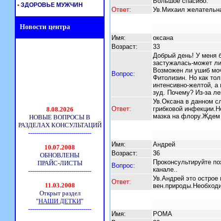
Большое спасибо.
•
ЗДОРОВЬЕ МУЖЧИН
Ответ:
Ув.Михаил желательна
Новости центра
Имя:
оксана
Возраст:
33
Добрый день! У меня 
застужалась-может ли 
Возможен ли ушиб моч
Вопрос:
Фитолизин. Но как тол
интенсивно-желтой, а
зуд. Почему? Из-за ле
Ув.Оксана в данном с
Ответ:
грибковой инфекции.Н
мазка на флору.Ждем
Имя:
Андрей
Возраст:
36
Проконсультируйте по
Вопрос:
канале..
Ув.Андрей это острое
Ответ:
вен.природы.Необход
Имя:
РОМА