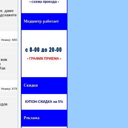
• схема проезда
•
те, даже
одскажите
Медцентр работает
| Номер: 680
• ГРАФИК ПРИЕМА •
 жив
я
Как
Скидки
| Номер: 679
КУПОН-СКИДКА на 5%
удов
Реклама