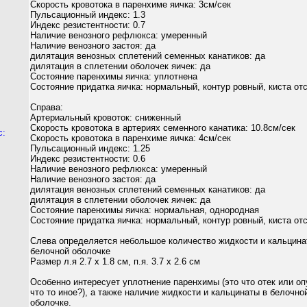
Скорость кровотока в паренхиме яичка: 3см/сек
Пульсационный индекс: 1.3
Индекс резистентности: 0.7
Наличие венозного рефлюкса: умеренный
Наличие венозного застоя: да
дилятация венозных сплетений семенных канатиков: да
дилятация в сплетении оболочек яичек: да
Состояние паренхимы яичка: уплотнена
Состояние придатка яичка: нормальный, контур ровный, киста от
Справа:
Артериальный кровоток: сниженный
Скорость кровотока в артериях семенного канатика: 10.8см/сек
с:
Скорость кровотока в паренхиме яичка: 4см/сек
Пульсационный индекс: 1.25
Индекс резистентности: 0.6
Наличие венозного рефлюкса: умеренный
Наличие венозного застоя: да
дилятация венозных сплетений семенных канатиков: да
дилятация в сплетении оболочек яичек: да
Состояние паренхимы яичка: нормальная, однородная
Состояние придатка яичка: нормальный, контур ровный, киста от
Слева определяется небольшое количество жидкости и кальцина
белочной оболочке
Размер л.я 2.7 х 1.8 см, п.я. 3.7 х 2.6 см
Особенно интересует уплотнение паренхимы (это что отек или оп
что то иное?), а также наличие жидкости и кальцинаты в белочно
оболочке.