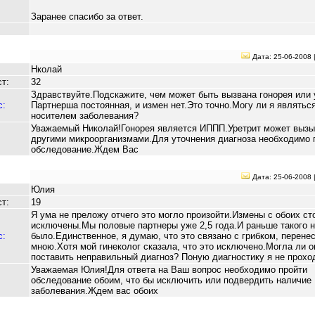
Заранее спасибо за ответ.
Дата: 25-06-2008 
Нколай
т:
32
Здравствуйте.Подскажите, чем может быть вызвана гонорея или 
с:
Партнерша постоянная, и измен нет.Это точно.Могу ли я являтьс
носителем заболевания?
Уважаемый Николай!Гонорея является ИППП.Уретрит может вызы
другими микроорганизмами.Для уточнения диагноза необходимо 
обследование.Ждем Вас
Дата: 25-06-2008 
Юлия
т:
19
Я ума не преложу отчего это могло произойти.Измены с обоих ст
исключены.Мы половые партнеры уже 2,5 года.И раньше такого н
с:
было.Единственное, я думаю, что это связано с грибком, перене
мною.Хотя мой гинеколог сказала, что это исключено.Могла ли о
поставить неправильный диагноз? Поную диагностику я не прохо
Уважаемая Юлия!Для ответа на Ваш вопрос необходимо пройти
обследование обоим, что бы исключить или подвердить наличие
заболевания.Ждем вас обоих