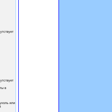
сутствует
сутствует
ты в
ухоль или
й
Реклама