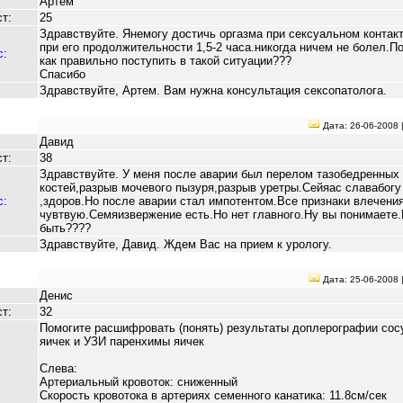
Артем
т:
25
Здравствуйте. Янемогу достичь оргазма при сексуальном контак
при его продолжительности 1,5-2 часа.никогда ничем не болел.П
с:
как правильно поступить в такой ситуации???
Спасибо
Здравствуйте, Артем. Вам нужна консультация сексопатолога.
Дата: 26-06-2008 
Давид
т:
38
Здравствуйте. У меня после аварии был перелом тазобедренных
костей,разрыв мочевого пызуря,разрыв уретры.Сейяас славабогу
с:
,здоров.Но после аварии стал импотентом.Все признаки влечени
чувтвую.Семяизвержение есть.Но нет главного.Ну вы понимаете.
быть????
Здравствуйте, Давид. Ждем Вас на прием к урологу.
Дата: 25-06-2008 
Денис
т:
32
Помогите расшифровать (понять) результаты доплерографии сос
яичек и УЗИ паренхимы яичек
Слева:
Артериальный кровоток: сниженный
Скорость кровотока в артериях семенного канатика: 11.8см/сек