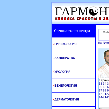
Специализация центра
Onlin
На Ваш
•
ГИНЕКОЛОГИЯ
•
АКУШЕРСТВО
•
УРОЛОГИЯ
Стран
33
34
3
•
ВЕНЕРОЛОГИЯ
65
66
6
97
98
9
121
12
144
14
•
ДЕРМАТОЛОГИЯ