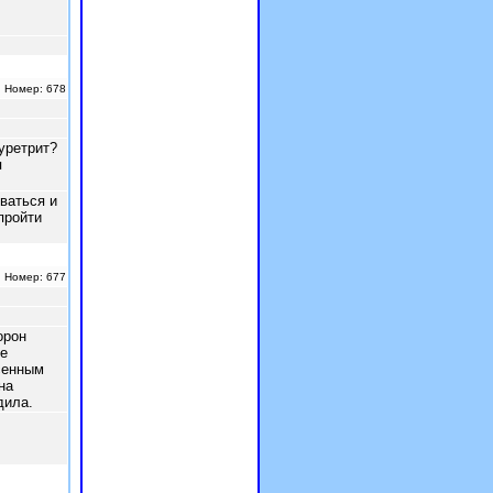
| Номер: 678
уретрит?
я
ваться и
пройти
| Номер: 677
орон
е
сенным
на
дила.