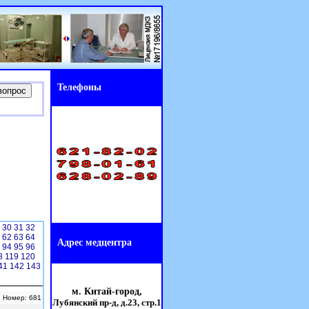
Телефоны
9
30
31
32
1
62
63
64
Адрес медцентра
3
94
95
96
8
119
120
41
142
143
м. Китай-город,
| Номер: 681
Лубянский пр-д, д.23,
стр.1