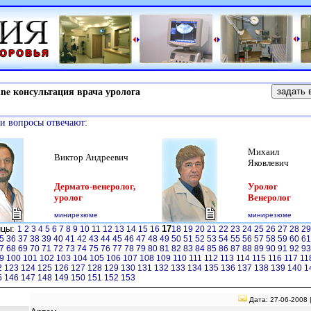
e консультация врача уролога
и вопросы отвечают:
Михаил
Виктор Андреевич
Яковлевич
Дермато-венеролог,
Уролог
уролог
Венеролог
минирезюме
минирезюме
ицы:
17
1
2
3
4
5
6
7
8
9
10
11
12
13
14
15
16
18
19
20
21
22
23
24
25
26
27
28
2
5
36
37
38
39
40
41
42
43
44
45
46
47
48
49
50
51
52
53
54
55
56
57
58
59
60
6
7
68
69
70
71
72
73
74
75
76
77
78
79
80
81
82
83
84
85
86
87
88
89
90
91
92
9
9
100
101
102
103
104
105
106
107
108
109
110
111
112
113
114
115
116
117
11
2
123
124
125
126
127
128
129
130
131
132
133
134
135
136
137
138
139
140
1
5
146
147
148
149
150
151
152
153
Дата: 27-06-2008 