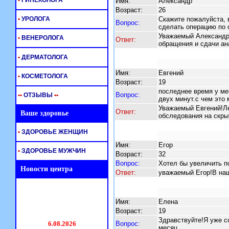
•
ГИНЕКОЛОГА
Имя:
Александр
Возраст:
26
•
УРОЛОГА
Скажите пожалуйста, 
Вопрос:
сделать операцию по 
Уважаемый Александр!
•
ВЕНЕРОЛОГА
Ответ:
обращения и сдачи а
•
ДЕРМАТОЛОГА
Имя:
Евгений
•
КОСМЕТОЛОГА
Возраст:
19
последнее время у ме
Вопрос:
•
•
ОТЗЫВЫ
•
•
двух минут.с чем это
Уважаемый Евгений!Ле
Ответ:
Ваше здоровье
обследования на скр
•
ЗДОРОВЬЕ ЖЕНЩИН
Имя:
Егор
•
ЗДОРОВЬЕ МУЖЧИН
Возраст:
32
Вопрос:
Хотел бы увеличить п
Новости центра
Ответ:
уважаемый Егор!В наш
Имя:
Елена
Возраст:
19
Здравствуйте!Я уже с
Вопрос:
месяц