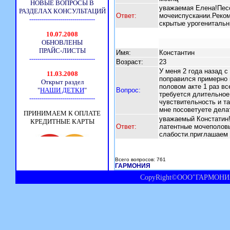
уважаемая Елена!Песо
Ответ:
мочеиспускании.Реко
скрытые урогениталь
Имя:
Константин
Возраст:
23
У меня 2 года назад с
поправился примерно н
половом акте 1 раз вс
Вопрос:
требуется длительное
чувствительность и т
мне посоветуете дела
уважаемый Констатин
Ответ:
латентные мочеполовы
слабости.приглашаем
Всего вопросов: 761
ГАРМОНИЯ
CopyRight©ООО