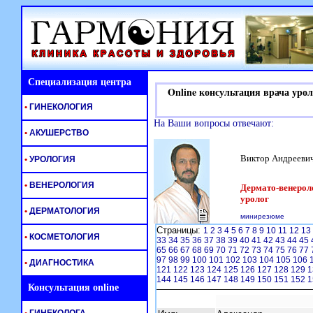
Специализация центра
Online консультация врача урол
•
ГИНЕКОЛОГИЯ
На Ваши вопросы отвечают:
•
АКУШЕРСТВО
Виктор Андрееви
•
УРОЛОГИЯ
•
ВЕНЕРОЛОГИЯ
Дермато-венероло
уролог
•
ДЕРМАТОЛОГИЯ
минирезюме
Страницы:
1
2
3
4
5
6
7
8
9
10
11
12
13
•
КОСМЕТОЛОГИЯ
33
34
35
36
37
38
39
40
41
42
43
44
45
65
66
67
68
69
70
71
72
73
74
75
76
77
97
98
99
100
101
102
103
104
105
106
•
ДИАГНОСТИКА
121
122
123
124
125
126
127
128
129
1
144
145
146
147
148
149
150
151
152
1
Консультация online