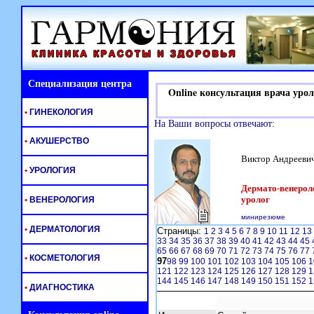
Специализация центра
Online консультация врача урол
•
ГИНЕКОЛОГИЯ
На Ваши вопросы отвечают:
•
АКУШЕРСТВО
Виктор Андрееви
•
УРОЛОГИЯ
Дермато-венероло
уролог
•
ВЕНЕРОЛОГИЯ
минирезюме
•
ДЕРМАТОЛОГИЯ
Страницы:
1
2
3
4
5
6
7
8
9
10
11
12
13
33
34
35
36
37
38
39
40
41
42
43
44
45
65
66
67
68
69
70
71
72
73
74
75
76
77
•
КОСМЕТОЛОГИЯ
97
98
99
100
101
102
103
104
105
106
1
121
122
123
124
125
126
127
128
129
1
144
145
146
147
148
149
150
151
152
1
•
ДИАГНОСТИКА