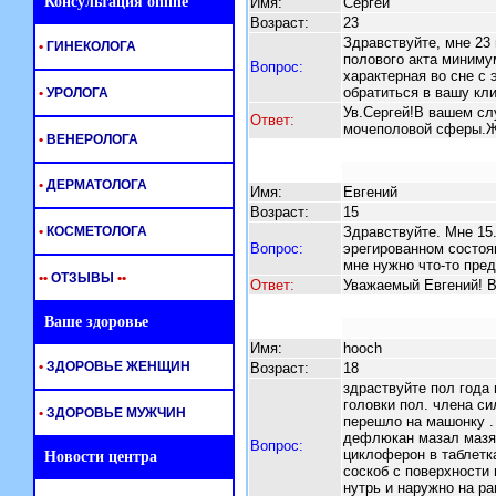
Консультация online
Имя:
Сергей
Возраст:
23
Здравствуйте, мне 23 
•
ГИНЕКОЛОГА
полового акта миниму
Вопрос:
характерная во сне с 
обратиться в вашу кли
•
УРОЛОГА
Ув.Сергей!В вашем сл
Ответ:
мочеполовой сферы.Ж
•
ВЕНЕРОЛОГА
•
ДЕРМАТОЛОГА
Имя:
Евгений
Возраст:
15
•
КОСМЕТОЛОГА
Здравствуйте. Мне 15.
Вопрос:
эрегированном состоя
мне нужно что-то пре
•
•
ОТЗЫВЫ
•
•
Ответ:
Уважаемый Евгений! В
Ваше здоровье
Имя:
hooch
•
ЗДОРОВЬЕ ЖЕНЩИН
Возраст:
18
здраствуйте пол года
головки пол. члена с
•
ЗДОРОВЬЕ МУЖЧИН
перешло на машонку . 
дефлюкан мазал мазям
Вопрос:
циклоферон в таблетка
Новости центра
соскоб с поверхности
нутрь и наружно на ран