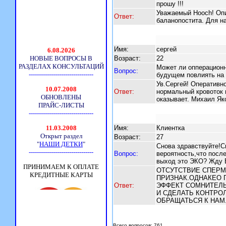
прошу !!!
Уважаемый Hooch! Оп
Ответ:
баланопостита. Для н
Имя:
сергей
Возраст:
22
Может ли опперационн
Вопрос:
будущем повлиять на 
Ув.Сергей! Оперативн
Ответ:
нормальный кровоток 
оказывает. Михаил Як
Имя:
Клиентка
Возраст:
27
Снова здравствуйте!С
Вопрос:
вероятность,что после
выход это ЭКО? Жду 
ОТСУТСТВИЕ СПЕРМ
ПРИЗНАК.ОДНАКЕО 
Ответ:
ЭФФЕКТ СОМНИТЕЛЬ
И СДЕЛАТЬ КОНТРО
ОБРАЩАТЬСЯ К НАМ
Всего вопросов: 761