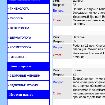
Имя:
Даниил
Возраст:
22
•
ГИНЕКОЛОГА
На члене рядом с гол
Вопрос:
бородавки, от чего эт
Уважаемый Даниил! Ве
•
УРОЛОГА
Ответ:
Лечение комплексное
на прием.
•
ВЕНЕРОЛОГА
Имя:
Наталья
•
ДЕРМАТОЛОГА
Возраст:
35
Ребенку 11 лет. Хирур
Вопрос:
•
КОСМЕТОЛОГА
операция. Можно без 
Уважаемая Наталья! П
Ответ:
лечение.
•
•
ОТЗЫВЫ
•
•
Ваше здоровье
Имя:
Елена
Возраст:
21
•
ЗДОРОВЬЕ ЖЕНЩИН
Добрый вечер!!! у мен
Вопрос:
табл.нолицина-эффект
•
ЗДОРОВЬЕ МУЖЧИН
быть причиной заболе
Уважаемая Елена!Вам 
Ответ:
неполноценное лечени
Новости центра
процесса.Ждем Вас вт.,