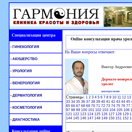
Специализация центра
Online консультация врача урол
•
ГИНЕКОЛОГИЯ
На Ваши вопросы отвечают:
•
АКУШЕРСТВО
Виктор Андрееви
•
УРОЛОГИЯ
Дермато-венероло
•
ВЕНЕРОЛОГИЯ
уролог
минирезюме
•
ДЕРМАТОЛОГИЯ
Страницы:
1
2
3
4
5
6
7
8
9
10
11
12
13
33
34
35
36
37
38
39
40
41
42
43
44
45
65
66
67
68
69
70
71
72
73
74
75
76
77
•
КОСМЕТОЛОГИЯ
97
98
99
100
101
102
103
104
105
106
121
122
123
124
125
126
127
128
129
1
144
145
146
147
148
149
150
151
152
1
•
ДИАГНОСТИКА
Консультация online