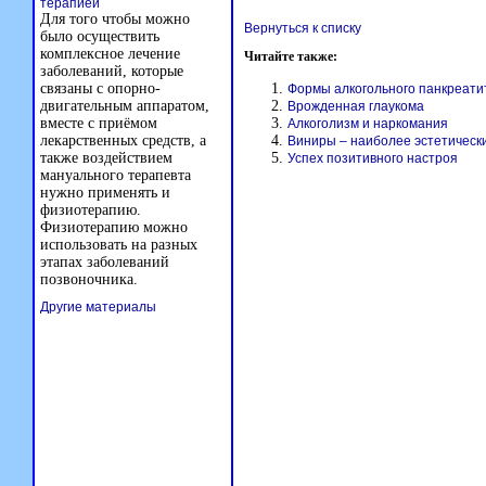
терапией
Для того чтобы можно
Вернуться к списку
было осуществить
комплексное лечение
Читайте также:
заболеваний, которые
связаны с опорно-
Формы алкогольного панкреати
двигательным аппаратом,
Врожденная глаукома
вместе с приёмом
Алкоголизм и наркомания
лекарственных средств, а
Виниры – наиболее эстетическ
также воздействием
Успех позитивного настроя
мануального терапевта
нужно применять и
физиотерапию.
Физиотерапию можно
использовать на разных
этапах заболеваний
позвоночника.
Другие материалы