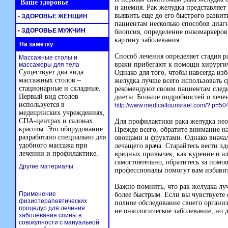
Ваше здоровье
и анемия. Рак желудка представляет
выявить еще до его быстрого развит
•
ЗДОРОВЬЕ ЖЕНЩИН
пациентам несколько способов диагн
•
ЗДОРОВЬЕ МУЖЧИН
биопсия, определение онкомаркеров.
картину заболевания.
На заметку
Способ лечения определяет стадия р
Массажные столы и
врачи прибегают к помощи хирургич
массажеры для тела
Существует два вида
Однако для того, чтобы навсегда из
массажных столов –
желудка лучше всего использовать с
стационарные и складные.
рекомендуют своим пациентам следи
Первый вид столов
диеты. Больше подробностей о лече
используется в
http://www.medicaltourisrael.com/? p=50
медицинских учреждениях,
СПА-центрах и салонах
Для профилактики рака желудка нео
красоты. Это оборудование
Прежде всего, обратите внимание н
разработано специально для
овощами и фруктами. Однако вначал
удобного массажа при
лечащего врача. Старайтесь вести з
лечении и профилактике.
вредных привычек, как курение и ал
самостоятельно, обратитесь за пом
Другие материалы
профессионалы помогут вам избавит
Важно помнить, что рак желудка луч
Применение
более быстрым. Если вы чувствуете
физиотерапевтических
полное обследование своего органи
процедур для лечения
не онкологическое заболевание, но 
заболевания спины в
совокупности с мануальной