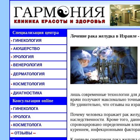
Специализация центра
Лечение рака желудка в Израиле 
•
ГИНЕКОЛОГИЯ
•
АКУШЕРСТВО
•
УРОЛОГИЯ
•
ВЕНЕРОЛОГИЯ
•
ДЕРМАТОЛОГИЯ
•
КОСМЕТОЛОГИЯ
•
ДИАГНОСТИКА
лишь современные технологии для д
врачи получают максимально точные
Консультация online
Не удивительно, что отзывы на изр
•
ГИНЕКОЛОГА
Почему человека поражает рак желу
•
УРОЛОГА
наследственности. Кроме того, данн
спровоцировано определенным влия
•
КОСМЕТОЛОГА
курением, инфекционными фактора
•
•
ОТЗЫВЫ
•
•
К первым симптомам рака желудка от