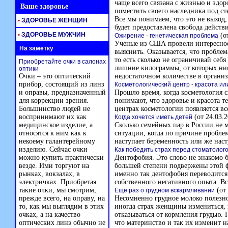
чаще всего связана с жизнью и здор
Ваше здоровье
поместить своего наследника под ст
Все мы понимаем, что это не выход,
•
ЗДОРОВЬЕ ЖЕНЩИН
будет предоставлена свобода действ
•
ЗДОРОВЬЕ МУЖЧИН
(от
Ожирение - генетическая проблема
Ученые из США провели интересное 
На заметку
выяснить. Оказывается, что проблем
то есть сколько не ограничивай себя
Приобретайте очки в салонах
лишние килограммы, от которых ник
оптики
Очки – это оптический
недостаточном количестве в органи
прибор, состоящий из линз
Косметологический центр - красота ил
и оправы, предназначенный
Прошло время, когда косметология с
для коррекции зрения.
понимают, что здоровье и красота т
Большинство людей не
центрах косметологии появляется вс
воспринимают их как
(от 24.03.2
Когда хочется иметь детей
медицинское изделие, а
Сколько семейных пар в России не м
относятся к ним как к
ситуации, когда по причине пробле
некоему галантерейному
наступает беременность или же нас
изделию. Сейчас очки
Как победить страх перед стоматолог
можно купить практически
Дентофобия. Это слово не знакомо 
везде. Ими торгуют на
большей степени подвержены этой фо
рынках, вокзалах, в
именно так дентофобия переводится
электричках. Приобретая
собственного негативного опыта. В
такие очки, мы смотрим,
(от 
Еще раз о грудном вскармливании
прежде всего, на оправу, на
Несомненно грудное молоко полезно 
то, как мы выглядим в этих
иногда страх женщины измениться, 
очках, а на качество
отказываться от кормления грудью.
оптических линз обычно не
что материнство и так их изменит 