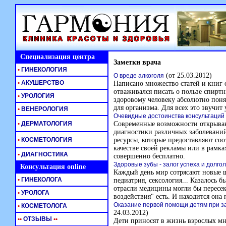
Специализация центра
Заметки врача
•
ГИНЕКОЛОГИЯ
(от 25.03.2012)
О вреде алкоголя
•
АКУШЕРСТВО
Написано множество статей и книг о
отваживался писать о пользе спиртн
•
УРОЛОГИЯ
здоровому человеку абсолютно поня
для организма. Для всех это звучит 
•
ВЕНЕРОЛОГИЯ
Очевидные достоинства консультаций
•
ДЕРМАТОЛОГИЯ
Современные возможности открываю
диагностики различных заболеваний
•
КОСМЕТОЛОГИЯ
ресурсы, которые предоставляют соо
качестве своей рекламы или в рамк
•
ДИАГНОСТИКА
совершенно бесплатно.
Здоровые зубы - залог успеха и долго
Консультация online
Каждый день мир сотрясают новые 
•
ГИНЕКОЛОГА
педиатрия, сексология... Казалось б
отрасли медицины могли бы пересека
•
УРОЛОГА
воздействия" есть. И находится она
Оказание первой помощи детям при з
•
КОСМЕТОЛОГА
24.03.2012)
•
•
ОТЗЫВЫ
•
•
Дети приносят в жизнь взрослых мно