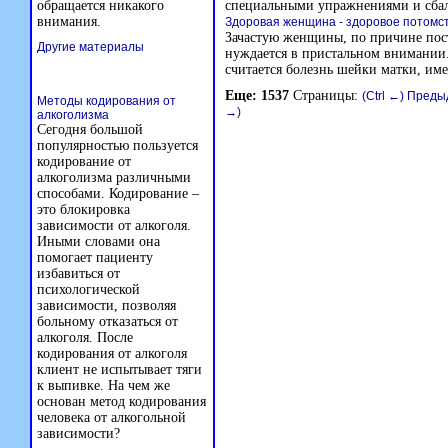
обращается никакого
специальными упражнениями и сба
внимания.
Здоровая женщина - здоровое потомс
Зачастую женщины, по причине пост
Другие материалы
нуждается в пристальном внимании
считается болезнь шейки матки, име
Еще: 1537
Страницы:
(Ctrl ←) Пред
Методы кодирования от
→)
алкоголизма
Сегодня большой
популярностью пользуется
кодирование от
алкоголизма различными
способами. Кодирование –
это блокировка
зависимости от алкоголя.
Иными словами она
помогает пациенту
избавиться от
психологической
зависимости, позволяя
больному отказаться от
алкоголя. После
кодирования от алкоголя
клиент не испытывает тяги
к выпивке. На чем же
основан метод кодирования
человека от алкогольной
зависимости?