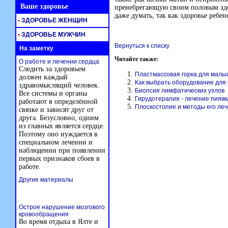
Ваше здоровье
пренебрегающую своим половым здо
даже думать, так как здоровье ребен
•
ЗДОРОВЬЕ ЖЕНЩИН
•
ЗДОРОВЬЕ МУЖЧИН
Вернуться к списку
На заметку
Читайте также:
О работе и лечении сердца
Следить за здоровьем
Пластмассовая горка для мал
должен каждый
Как выбрать оборудование для
здравомыслящий человек.
Биопсия лимфатических узлов
Все системы и органы
Гирудотерапия - лечение пияв
работают в определённой
Плоскостопие и методы его ле
связке и зависят друг от
друга. Безусловно, одним
из главных является сердце.
Поэтому оно нуждается в
специальном лечении и
наблюдении при появлении
первых признаков сбоев в
работе.
Другие материалы
Острое нарушение мозгового
кровообращения
Во время отдыха в Ялте и