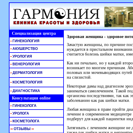
Специализация центра
Здоровая женщина - здоровое пот
•
ГИНЕКОЛОГИЯ
Зачастую женщины, по причине пост
•
АКУШЕРСТВО
нуждается в пристальном внимании
считается болезнь шейки матки, име
•
УРОЛОГИЯ
Как ни печально, но у каждой втор
•
ВЕНЕРОЛОГИЯ
возникает по многим причинам. Аб
половых или мочевыводящих путей 
•
ДЕРМАТОЛОГИЯ
на слизистой.
•
КОСМЕТОЛОГИЯ
Некоторые дамы над диагнозом эроз
•
ДИАГНОСТИКА
заниматься самолечением. Такой под
организма последствиями, так как э
Консультация online
заболеванию как рак шейки матки.
•
ГИНЕКОЛОГА
Любая женщина в праве пройти диа
•
УРОЛОГА
лечение в современном медицентре
подберут для каждой пациентки инд
•
КОСМЕТОЛОГА
Затягивать с лечением женщине не д
•
•
ОТЗЫВЫ
•
•
также рак шейки матки и неприятн