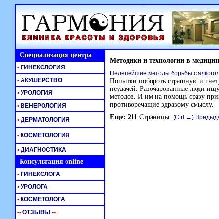
Специализация центра
Методики и технологии в медицин
•
ГИНЕКОЛОГИЯ
Нелепейшие методы борьбы с алкого
•
АКУШЕРСТВО
Попытки побороть страшную и гнет
неудачей. Разочарованные люди ищ
•
УРОЛОГИЯ
методов. И им на помощь сразу при
противоречащие здравому смыслу.
•
ВЕНЕРОЛОГИЯ
Еще: 211
Страницы:
(Ctrl ←) Преды
•
ДЕРМАТОЛОГИЯ
•
КОСМЕТОЛОГИЯ
•
ДИАГНОСТИКА
Консультация online
•
ГИНЕКОЛОГА
•
УРОЛОГА
•
КОСМЕТОЛОГА
•
•
ОТЗЫВЫ
•
•