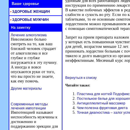
удобным для всех работающих людей
Ваше здоровье
инструкция по применению лекарства
В качестве побочных эффектов в ред
•
ЗДОРОВЬЕ ЖЕНЩИН
слабости и сухость во рту. Если по
к
таблетками, то ее основным симпто
•
ЗДОРОВЬЕ МУЖЧИН
лордестином можно промыванием же
На заметку
с помощью симптоматической терап
Лечение алкоголизма
Запрет на прием препарата наложе
Невозможно больно
у которых есть повышенная чувствит
смотреть на то, как ваш
для детей, возрастом меньше 12 ле
близкий человек страдает
принимать лордестин больным с поч
от алкоголизма и все
тяжело и долго выводится из органи
глубже и глубже
неэффективным. Месячный курс лорд
погружается в эту пучину.
А иногда и вовсе
опускаются руки от того,
что вы просто не знаете,
Вернуться к списку
как ему помочь.
Читайте также:
Другие материалы
Пластина для ногтей Подофикс
Постельное белье для хорошег
Антицеллюлитный массажер
Современные методы
Чем полезна фруктовая диета
лечения импотенции
Импотенцией называют
Точная диагностика – залог ус
неспособность мужчины к
достижению и
поддержанию эрекции для