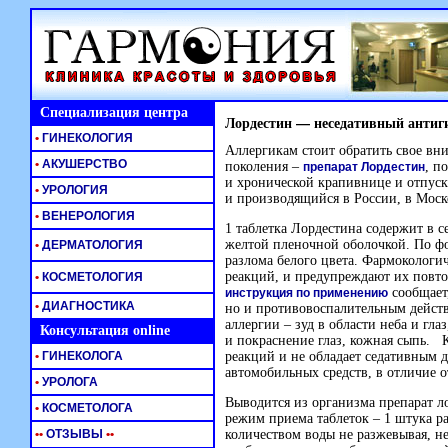
Специализация центра
Лордестин — неседативный антиг
•
ГИНЕКОЛОГИЯ
Аллергикам стоит обратить свое вн
•
АКУШЕРСТВО
поколения –
, п
препарат Лордестин
и хронической крапивнице и отпуск
•
УРОЛОГИЯ
и производящийся в России, в Моск
•
ВЕНЕРОЛОГИЯ
1 таблетка Лордестина содержит в с
желтой пленочной оболочкой. По фо
•
ДЕРМАТОЛОГИЯ
разлома белого цвета. Фармокологич
реакций, и предупреждают их повто
•
КОСМЕТОЛОГИЯ
сообщает,
инструкция по применению
•
ДИАГНОСТИКА
но и противовоспалительным дейст
аллергии – зуд в области неба и гла
Консультация online
и покраснение глаз, кожная сыпь. К
•
ГИНЕКОЛОГА
реакций и не обладает седативным 
автомобильных средств, в отличие 
•
УРОЛОГА
Выводится из организма препарат ло
•
КОСМЕТОЛОГА
режим приема таблеток – 1 штука р
•
•
ОТЗЫВЫ
•
•
количеством воды не разжевывая, не