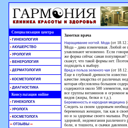
Специализация центра
Заметки врача
•
ГИНЕКОЛОГИЯ
(от 18.12.
Наращивание ногтей. Мода
•
АКУШЕРСТВО
Мода – дама изменчивая. Любой ее 
улавливают мгновенно. Если говори
•
УРОЛОГИЯ
же форма сейчас самая популярная?
скажут, что такой формы нет. Поэт
•
ВЕНЕРОЛОГИЯ
подходить к выбору.
•
ДЕРМАТОЛОГИЯ
(от 18.12.
Вред и польза зеленого чая
Еще в глубокой древности известно 
•
КОСМЕТОЛОГИЯ
качестве лекарства от различных не
которая обусловлена большим содер
•
ДИАГНОСТИКА
содержится около 500 элементов, на
все группы витаминов и огромное к
Консультация online
видов (жиры, белки и т.д.).
•
ГИНЕКОЛОГА
(
Беременность и народная медицина
Следить за своим здоровьем необход
•
УРОЛОГА
беременных женщин, так как в своем
но и за здоровье своего малыша. Ре
•
КОСМЕТОЛОГА
здоровой, недомогания различного р
•
•
ОТЗЫВЫ
•
•
боли, и тошнота, и скачки давления.