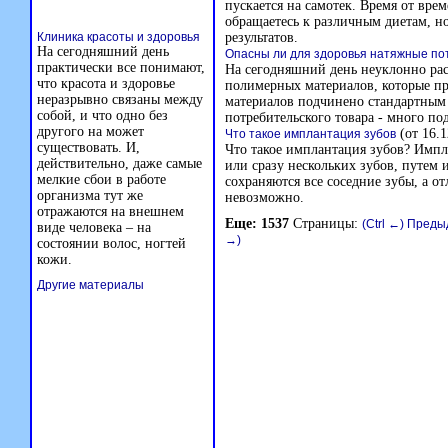
пускается на самотек. Время от вре
обращаетесь к различным диетам, но
Клиника красоты и здоровья
результатов.
На сегодняшний день
Опасны ли для здоровья натяжные по
практически все понимают,
На сегодняшний день неуклонно рас
что красота и здоровье
полимерных материалов, которые п
неразрывно связаны между
материалов подчинено стандартным 
собой, и что одно без
потребительского товара - много по
другого на может
(от 16.1
Что такое имплантация зубов
существовать. И,
Что такое имплантация зубов? Импла
действительно, даже самые
или сразу нескольких зубов, путем 
мелкие сбои в работе
сохраняются все соседние зубы, а о
организма тут же
невозможно.
отражаются на внешнем
Еще: 1537
Страницы:
(Ctrl ←) Пред
виде человека – на
→)
состоянии волос, ногтей
кожи.
Другие материалы