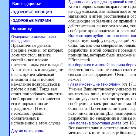
(
Здоровье изнутри для здоровой кожи
Ваше здоровье
Кто в подростковом возрасте не стр
не задумывался, как избавиться от
•
ЗДОРОВЬЕ ЖЕНЩИН
магазинов и аптек расставлены в ог
•
ЗДОРОВЬЕ МУЖЧИН
обещающие избавление от прыщей и 
действительно ли все эти кремы, то
На заметку
сообщают производители и реклама
Имплантация зубов – вторая жизнь в
Очищаем организм после
Существует миф, утверждающий, что
праздников
Праздничные деньки,
базы, так как она совершенно новая
поздние ужины, от которых
разработки в этой области проводил
ломился стол, визиты
принципы, которых были изложены 
гостей и все прочие
P.Branemark.
прелести зимы уже позади?
Как бороться с изжогой в период бер
А вот тяжесть в желудке, не
Беременность - это не только счаст
очень презентабельный
связанных со здоровьем. Очень част
внешний вид и полное
изжога.
нежелание возвращаться к
(от 17.1
Глаза и новейшие технологии
работе с вами? Тогда вам
Ученые Вашингтонского университе
стоит попробовать очистить
контактных линз, проецирующих из
свой организм и привести
только улучшает качество зрения, н
его в порядок после
сообщения и электронные письма. И
праздников. И вот
безопасно. На сегодняшний день ве
несколько правил,
источника питания. Для полноценно
обязательных к
разработки по внедрению в линзы н
исполнению в этом случае
(от 16.
Чем полезна фруктовая диета
Все кажется таким естественным: чт
Другие материалы
меньше есть и от этого еще больше д