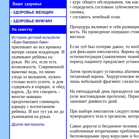
• курс общего обследования, так ка
Ваше здоровье
• определить состояние зубочелюст
снимка;
•
ЗДОРОВЬЕ ЖЕНЩИН
• составить лечебный план.
•
ЗДОРОВЬЕ МУЖЧИН
Процедура включает в себя размеще
На заметку
кость. На проведение операции стом
местное.
История детской колыбели
«Баю-баюшки-баю»
Если зуб был потерян давно, то нео
припевают во все времена
для фиксации имплантата. Корень п
матери своим младенцам. И
остеоинтеграция (заживление тканей
укачивают ребёнка на
период пациенту предлагают устано
руках. Но это, если есть
возможность. Современной
Затем происходит установка абатме
мамочке ведь, по мимо
титановый корень. Хирургическое в
ухода за малышом, нужно
лишь небольшой фрагмент слизисто
столько всего успеть: и дом
содержать в порядке, и обед
На пятнадцатый день приходится за
варить. Да что говорить –
(или мостовидным протезом). Пери
многие мамаши
занимает девяносто дней.
предпочитают совмещать
карьеру с воспитанием
При выборе имплантов следует помни
ребёнка. И вот тут уж не до
чужеродного тела в организм, котор
укачивания на руках.
Другие материалы
Самое дорогое и бесценное человек
озабоченные вторичными проблемами
беспомощными пред вирусами и бо