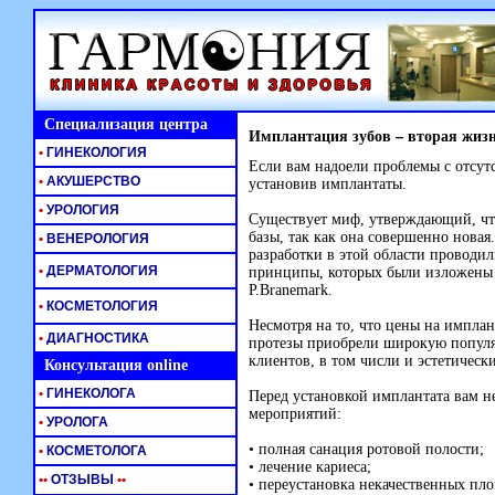
Специализация центра
Имплантация зубов – вторая жиз
•
ГИНЕКОЛОГИЯ
Если вам надоели проблемы с отсут
•
АКУШЕРСТВО
установив имплантаты.
•
УРОЛОГИЯ
Существует миф, утверждающий, что
базы, так как она совершенно новая
•
ВЕНЕРОЛОГИЯ
разработки в этой области проводил
•
ДЕРМАТОЛОГИЯ
принципы, которых были изложены 
P.Branemark.
•
КОСМЕТОЛОГИЯ
Несмотря на то, что цены на импла
•
ДИАГНОСТИКА
протезы приобрели широкую популя
клиентов, в том числи и эстетически
Консультация online
•
ГИНЕКОЛОГА
Перед установкой имплантата вам н
мероприятий:
•
УРОЛОГА
• полная санация ротовой полости;
•
КОСМЕТОЛОГА
• лечение кариеса;
•
•
ОТЗЫВЫ
•
•
• переустановка некачественных пло