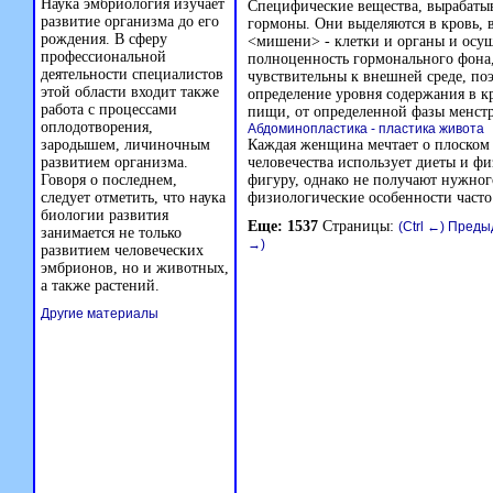
Наука эмбриология изучает
Специфические вещества, вырабатыв
развитие организма до его
гормоны. Они выделяются в кровь, в
рождения. В сферу
<мишени> - клетки и органы и осу
профессиональной
полноценность гормонального фона,
деятельности специалистов
чувствительны к внешней среде, поэ
этой области входит также
определение уровня содержания в к
работа с процессами
пищи, от определенной фазы менст
оплодотворения,
Абдоминопластика - пластика живота
зародышем, личиночным
Каждая женщина мечтает о плоском 
развитием организма.
человечества использует диеты и ф
Говоря о последнем,
фигуру, однако не получают нужного 
следует отметить, что наука
физиологические особенности часто
биологии развития
Еще: 1537
Страницы:
(Ctrl ←) Пред
занимается не только
→)
развитием человеческих
эмбрионов, но и животных,
а также растений.
Другие материалы