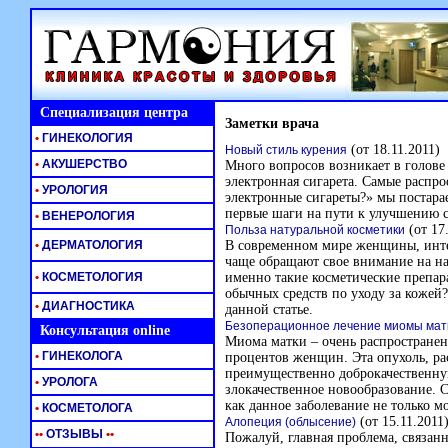
Специализация центра
Заметки врача
•
ГИНЕКОЛОГИЯ
(от 18.11.2011)
Новый стиль курения
•
АКУШЕРСТВО
Много вопросов возникает в голове 
электронная сигарета. Самые распр
•
УРОЛОГИЯ
электронные сигареты?» мы постара
первые шаги на пути к улучшению с
•
ВЕНЕРОЛОГИЯ
(от 17
Польза натуральной косметики
•
ДЕРМАТОЛОГИЯ
В современном мире женщины, инте
чаще обращают свое внимание на на
•
КОСМЕТОЛОГИЯ
именно такие косметические препара
обычных средств по уходу за кожей?
•
ДИАГНОСТИКА
данной статье.
Безоперационное лечение миомы мат
Консультация online
Миома матки – очень распространенн
•
ГИНЕКОЛОГА
процентов женщин. Эта опухоль, ра
преимущественно доброкачественную
•
УРОЛОГА
злокачественное новообразование. 
как данное заболевание не только м
•
КОСМЕТОЛОГА
(от 15.11.2011
Алопеция (облысение)
•
•
ОТЗЫВЫ
•
•
Пожалуй, главная проблема, связанн