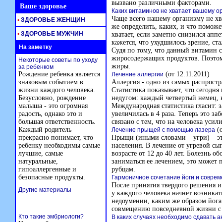
вызвано различными факторами.
Ваше здоровье
Каких витаминов не хватает вашему о
Чаще всего нашему организму не хва
•
ЗДОРОВЬЕ ЖЕНЩИН
же определить, каких, и что помож
•
ЗДОРОВЬЕ МУЖЧИН
хватает, если заметно снизился апп
кажется, что ухудшилось зрение, ст
На заметку
Судя по тому, что данный витамин с
жиросодержащих продуктов. Поэтом
Некоторые советы по уходу
жиры.
за ребенком
Рождение ребенка является
(от 12.11.2011)
Лечение аллергии
знаковым событием в
Аллергия - одно из самых распростр
жизни каждого человека.
Статистика показывает, что сегодня
Безусловно, рождение
недугом: каждый четвертый немец,
малыша - это огромная
Международная статистика гласит: з
радость, однако это и
увеличилась в 4 раза. Теперь это за
большая ответственность.
связано с тем, что на человека усил
Каждый родитель
(о
Лечение прыщей с помощью лазера
прекрасно понимает, что
Прыщи (иными словами – угри) – эт
ребенку необходимы самые
населения. В лечение от угревой с
лучшие, самые
возрасте от 12 до 40 лет. Болезнь о
натуральные,
заниматься ее лечением, это может
гипоаллергенные и
рубцам.
безопасные продукты.
Гармоничное сочетание йоги и соврем
После принятия твердого решения и
Другие материалы
у каждого человека начнет возника
недоумении, каким же образом йог
совмещению повседневной жизни с
Кто такие эмбриологи?
В каких случаях необходимо сдавать 