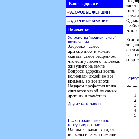
Подобр
Ваше здоровье
заняти
соотве
•
ЗДОРОВЬЕ ЖЕНЩИН
резуль
Однако
•
ЗДОРОВЬЕ МУЖЧИН
необхо
На заметку
которы
Устройства "медицинского"
Если ж
назначения
то дан
Здоровье - самое
оптима
драгоценное, и можно
ваш ст
сказать, самое бесценное,
спортс
что есть у любого человека,
живущего на земле.
Вопросы здоровья всегда
волновали людей во все
Вернут
времена, во все эпохи.
Недаром профессия врача
Читайт
считается одной из самых
древних и почётных.
Другие материалы
Психотерапевтическое
консультирование
Одним из важных видов
психологической помощи