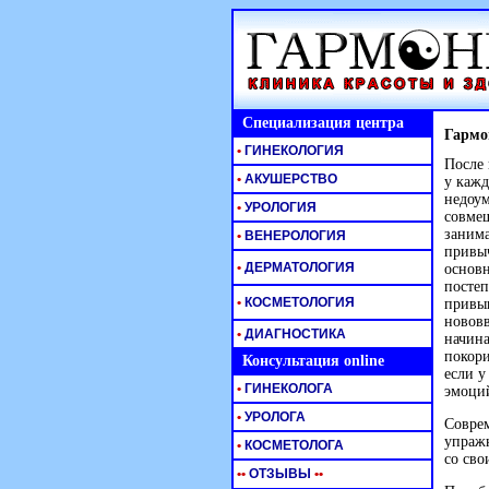
Специализация центра
Гармо
•
ГИНЕКОЛОГИЯ
После 
•
АКУШЕРСТВО
у кажд
недоум
•
УРОЛОГИЯ
совме
занима
•
ВЕНЕРОЛОГИЯ
привыч
•
ДЕРМАТОЛОГИЯ
основн
постеп
•
КОСМЕТОЛОГИЯ
привык
нововв
•
ДИАГНОСТИКА
начина
покори
Консультация online
если у
•
ГИНЕКОЛОГА
эмоций
•
УРОЛОГА
Соврем
упражн
•
КОСМЕТОЛОГА
со сво
•
•
ОТЗЫВЫ
•
•