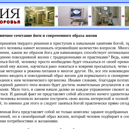
ничное сочетание йоги и современного образа жизни
принятия твердого решения и приступив к начальным занятиям йогой, п
ого человека начнет возникать огромнейшее количество вопросов. Многи
ении, каким же образом йога для начинающих способствует оптимальн
щению повседневной жизни с традиционными ее практиками? Ведь, нач
ться йогой, человеку просто необходимо будет отказаться от своей преж
ной ему жизни, научиться рано ложиться и вовремя просыпаться, четко 
ые методики и режима питания и многое другое. Но, все эти нововведе
енно вводить в повседневный образ жизни для нормального и своеврем
ания к ним человеческого организма. Иными словами, благодаря поэта
едений данного типа можно будет достичь значительных результатов в с
ниях. Мало того, в самом начале далеко не каждое упражнение сможет в
ться. И данный факт не представляет собой абсолютно ничего удивительн
 человека возникло желание построить свою жизнь интересной и полной
, то именно для этого и следует заняться йогой практически прямо сегод
енная йога представляет собой не только комплекс заранее подобранных
ений, но и своеобразный образ жизни, который человек подбирает в со
ими потребностями и желаниями.