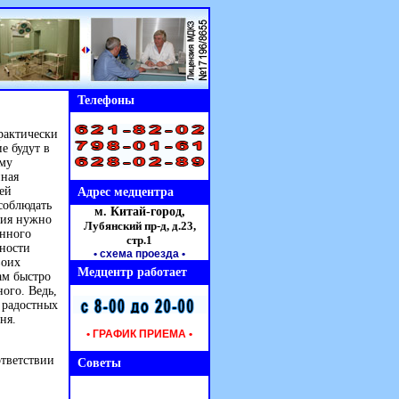
Телефоны
рактически
е будут в
ому
иная
ней
Адрес медцентра
соблюдать
м. Китай-город,
ния нужно
Лубянский пр-д, д.23,
енного
стр.1
пности
• схема проезда
•
воих
Медцентр работает
ам быстро
ого. Ведь,
 радостных
ня.
• ГРАФИК ПРИЕМА •
ответствии
Советы