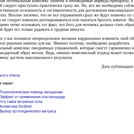
ав оптимальный комплекс занятий и необходимые аюрведа препараты, к
й следует приступать практически сразу же. Но, все же необходимо собл
тственную поэтапность и систематичность для достижения максимальног
тата. Вполне логично, что не все упражнения сразу же будут новичку по 
 не следует начинать разочаровываться или пытаться бросить начатое. Ве
димо четко осознавать тот факт, что йога для человека должна стать обр
й будет его только радовать в трудные минуты.
е у вас возникло непреодолимое желание кардинально изменить свой о
ное решение именно для вас. Именно поэтому, необходимо разработать
льный комплекс ежедневных упражнений, которые смогут гармонично в
андартный образ жизни. Ведь, именно комплексный подход может позво
мену достичь максимального результата.
Дата публикации:
ься к списку
е также:
Психологическая помощь женщинам
Эффект от применения спа-процедур
Что такое ветряная оспа
Косметика DeSheli
Выбор ортопедического матраса