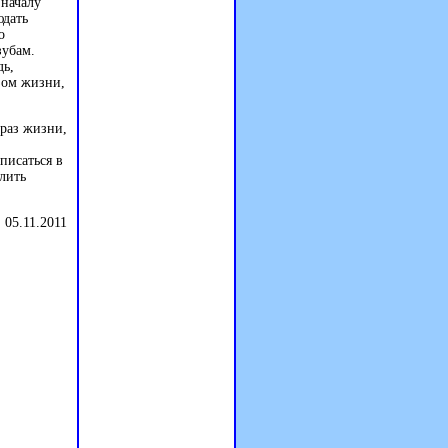
 началу
юдать
о
зубам.
дь,
азом жизни,
браз жизни,
писаться в
лить
 05.11.2011