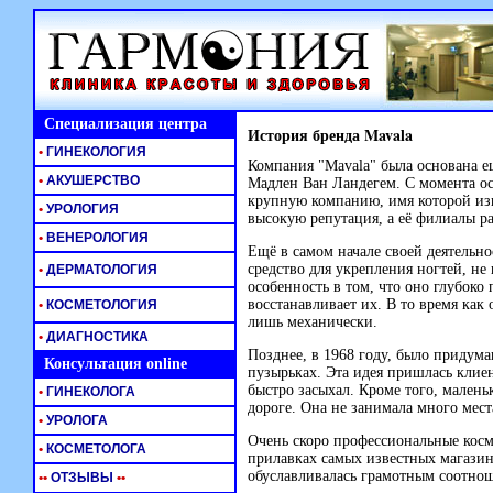
Специализация центра
История бренда Mavala
•
ГИНЕКОЛОГИЯ
Компания "Mavala" была основана е
•
АКУШЕРСТВО
Мадлен Ван Ландегем. С момента ос
крупную компанию, имя которой изв
•
УРОЛОГИЯ
высокую репутация, а её филиалы ра
•
ВЕНЕРОЛОГИЯ
Ещё в самом начале своей деятельн
средство для укрепления ногтей, не
•
ДЕРМАТОЛОГИЯ
особенность в том, что оно глубоко
восстанавливает их. В то время как
•
КОСМЕТОЛОГИЯ
лишь механически.
•
ДИАГНОСТИКА
Позднее, в 1968 году, было придума
Консультация online
пузырьках. Эта идея пришлась клиен
быстро засыхал. Кроме того, малень
•
ГИНЕКОЛОГА
дороге. Она не занимала много мест
•
УРОЛОГА
Очень скоро профессиональные косм
•
КОСМЕТОЛОГА
прилавках самых известных магазин
обуславливалась грамотным соотнош
•
•
ОТЗЫВЫ
•
•