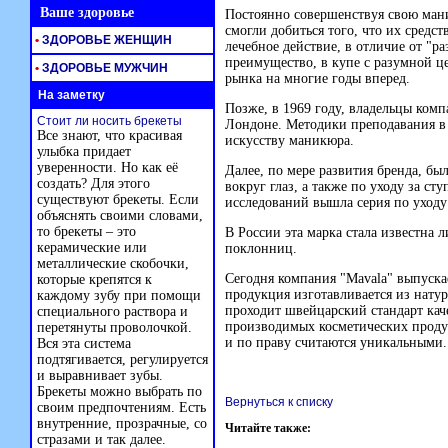
Ваше здоровье
Постоянно совершенствуя свою ма
смогли добиться того, что их средст
•
ЗДОРОВЬЕ ЖЕНЩИН
лечебное действие, в отличие от "р
преимущество, в купе с разумной ц
•
ЗДОРОВЬЕ МУЖЧИН
рынка на многие годы вперед.
На заметку
Позже, в 1969 году, владельцы ком
Стоит ли носить брекеты
Лондоне. Методики преподавания в
Все знают, что красивая
искусству маникюра.
улыбка придает
уверенности. Но как её
Далее, по мере развития бренда, б
создать? Для этого
вокруг глаз, а также по уходу за с
существуют брекеты. Если
исследований вышла серия по уходу
объяснять своими словами,
то брекеты – это
В России эта марка стала известна л
керамические или
поклонниц.
металлические скобочки,
Сегодня компания "Mavala" выпуска
которые крепятся к
продукция изготавливается из натур
каждому зубу при помощи
проходит швейцарский стандарт каче
специального раствора и
производимых косметических продук
перетянуты проволочкой.
и по праву считаются уникальными.
Вся эта система
подтягивается, регулируется
и выравнивает зубы.
Брекеты можно выбрать по
Вернуться к списку
своим предпочтениям. Есть
внутренние, прозрачные, со
Читайте также:
стразами и так далее.