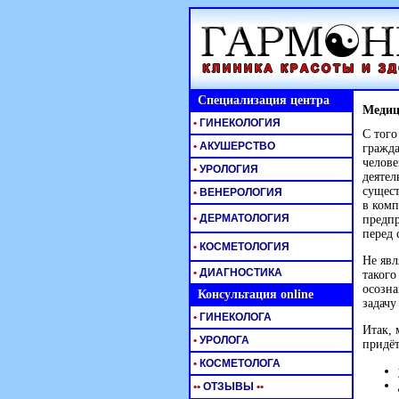
Специализация центра
Медиц
•
ГИНЕКОЛОГИЯ
С того
•
АКУШЕРСТВО
гражда
челове
•
УРОЛОГИЯ
деятел
сущест
•
ВЕНЕРОЛОГИЯ
в комп
•
ДЕРМАТОЛОГИЯ
предпр
перед 
•
КОСМЕТОЛОГИЯ
Не явл
•
ДИАГНОСТИКА
такого
осозна
Консультация online
задачу
•
ГИНЕКОЛОГА
Итак, 
•
УРОЛОГА
придёт
•
КОСМЕТОЛОГА
•
•
ОТЗЫВЫ
•
•