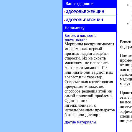
Ваше здоровье
•
ЗДОРОВЬЕ ЖЕНЩИН
•
ЗДОРОВЬЕ МУЖЧИН
На заметку
Ботокс и диспорт в
косметологии
Решени
Морщины воспринимаются
федера
многими как первый
признак надвигающейся
Помимо
старости. Их не скрыть
промеж
макияжем, не исправить
от лиц
контролем мимики. Так
для пр
или иначе они выдают наш
заявле
возраст или характер.
медици
Современная косметология
могут 
предлагает множество
способов решения этой не
Процес
самой приятной проблемы.
этапе 
Один из них –
во все
инъекционный, с
диктуе
использованием препаратов
эффект
ботокс или диспорт.
специа
лиценз
Другие материалы