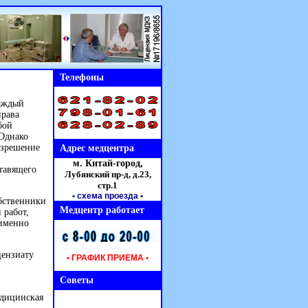
Телефоны
каждый
права
бой
 Однако
азрешение
Адрес медцентра
м. Китай-город,
ставящего
Лубянский пр-д, д.23,
стр.1
• схема проезда
•
обственники
Медцентр работает
 работ,
 именно
цензиату
• ГРАФИК ПРИЕМА •
Советы
едицинская