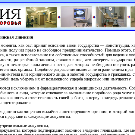
инская лицензия
 момента, как был принят основной закон государства — Конституция, 
нин получил право на свободное предпринимательство. Помимо этого, 
ка, а также использование им собственных способностей для ведения лю
ьности, разрешённой законом, ставятся выше, чем интересы государства.
вуют некоторые виды деятельности, для которых необходимо получить р
етентных органах. Подобное разрешение является не ограничением прав
инимателя или юридического лица, а заботой государства о гражданах, 
собой цель уберечь их от возможного ущерба здоровью или имуществу.
яются исключением и фармацевтическая и медицинская деятельность. С
 бизнеса и лица, которые отвечают за выполнение подобного рода услуг и
вая важность и ответственность своей работы, в первую очередь решают
 лицензирования.
медицинская лицензия выдаётся лицензирующим органом, в который ли
ся представить следующие документы:
учредительные документы;
документы, которые подтверждают законное владение площадями, где м