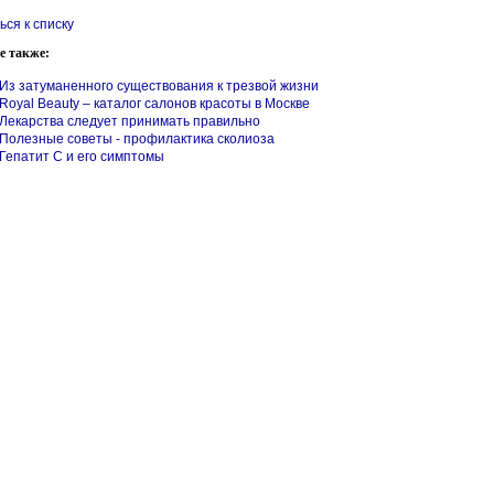
ься к списку
е также:
Из затуманенного существования к трезвой жизни
Royal Beauty – каталог салонов красоты в Москве
Лекарства следует принимать правильно
Полезные советы - профилактика сколиоза
Гепатит С и его симптомы