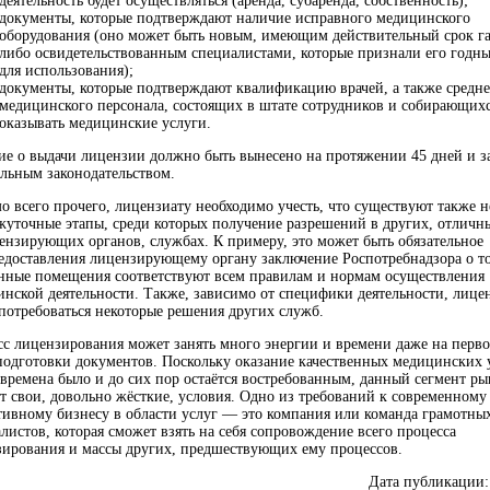
деятельность будет осуществляться (аренда, субаренда, собственность);
документы, которые подтверждают наличие исправного медицинского
оборудования (оно может быть новым, имеющим действительный срок г
либо освидетельствованным специалистами, которые признали его годн
для использования);
документы, которые подтверждают квалификацию врачей, а также средне
медицинского персонала, состоящих в штате сотрудников и собирающих
оказывать медицинские услуги.
е о выдачи лицензии должно быть вынесено на протяжении 45 дней и з
льным законодательством.
 всего прочего, лицензиату необходимо учесть, что существуют также 
уточные этапы, среди которых получение разрешений в других, отличн
ензирующих органов, службах. К примеру, это может быть обязательное
едоставления лицензирующему органу заключение Роспотребнадзора о то
нные помещения соответствуют всем правилам и нормам осуществления
нской деятельности. Также, зависимо от специфики деятельности, лице
потребоваться некоторые решения других служб.
с лицензирования может занять много энергии и времени даже на перв
подготовки документов. Поскольку оказание качественных медицинских 
 времена было и до сих пор остаётся востребованным, данный сегмент ры
т свои, довольно жёсткие, условия. Одно из требований к современному
ивному бизнесу в области услуг — это компания или команда грамотны
листов, которая сможет взять на себя сопровождение всего процесса
ирования и массы других, предшествующих ему процессов.
Дата публикации: