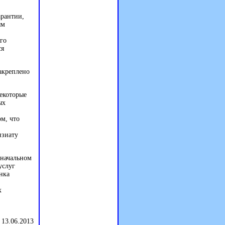
арантии,
ым
го
ся
акреплено
некоторые
ых
м, что
нзиату
оначальном
услуг
нка
х
 13.06.2013