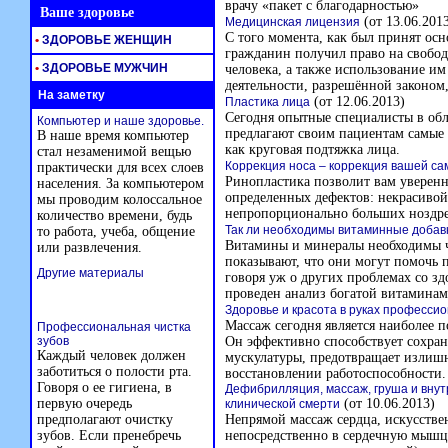
врачу «пакет с благодарностью»
Ваше здоровье
(от 13.06.201
Медицинская лицензия
С того момента, как был принят осн
•
ЗДОРОВЬЕ ЖЕНЩИН
гражданин получил право на свобод
•
ЗДОРОВЬЕ МУЖЧИН
человека, а также использование и
деятельности, разрешённой законом,
На заметку
(от 12.06.2013)
Пластика лица
Сегодня опытные специалисты в обл
Компьютер и наше здоровье.
предлагают своим пациентам самые 
В наше время компьютер
как круговая подтяжка лица.
стал незаменимой вещью
Коррекция носа – коррекция вашей с
практически для всех слоев
Ринопластика позволит вам уверенне
населения. За компьютером
определенных дефектов: некрасивой
мы проводим колоссальное
непропорционально больших ноздрей
количество времени, будь
Так ли необходимы витаминные добав
то работа, учеба, общение
Витамины и минералы необходимы че
или развлечения.
показывают, что они могут помочь п
Другие материалы
говоря уж о других проблемах со зд
проведен анализ богатой витаминам
Здоровье и красота в руках професси
Массаж сегодня является наиболее 
Профессиональная чистка
зубов
Он эффективно способствует сохра
Каждый человек должен
мускулатуры, предотвращает излиш
заботиться о полости рта.
восстановлении работоспособности.
Говоря о ее гигиена, в
Дефибрилляция, массаж, груша и внут
первую очередь
(от 10.06.2013)
клинической смерти
предполагают очистку
Непрямой массаж сердца, искусстве
зубов. Если пренебречь
непосредственно в сердечную мышцу