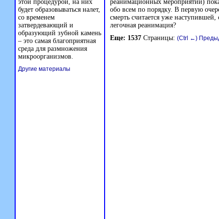
этой процедурой, на них
реанимационных мероприятий) показ
будет образовываться налет,
обо всем по порядку. В первую очер
со временем
смерть считается уже наступившей, 
затвердевающий и
легочная реанимация?
образующий зубной камень
Еще: 1537
Страницы:
(Ctrl ←) Пред
– это самая благоприятная
среда для размножения
микроорганизмов.
Другие материалы