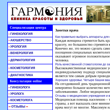
Специализация центра
Заметки врача
•
ГИНЕКОЛОГИЯ
Как правильно выбрать аппараты для 
•
АКУШЕРСТВО
Каждая женщина стремится быть кр
красоту, но большинство стремятся
•
УРОЛОГИЯ
Конечно же, это можно сделать само
посещения специальных косметологи
•
ВЕНЕРОЛОГИЯ
оказывают огромное положительное 
•
ДЕРМАТОЛОГИЯ
человека.
Роль качественной стоматологии до з
•
КОСМЕТОЛОГИЯ
Высококачественные медицинские ус
индивидуальному подходу специали
•
ДИАГНОСТИКА
является тем самым добрым проводн
Хорошее здоровье. Четыре башни ваш
Консультация online
На сегодняшний день традиционной
•
ГИНЕКОЛОГА
невероятно большое количество мет
заболеваниями. Любое медицинское о
•
УРОЛОГА
Отзывы о медицинских учреждения и 
Медицинская помощь населению – те
•
КОСМЕТОЛОГА
страны, а вот высказать свое мнение
•
•
ОТЗЫВЫ
•
•
врача могут не многие. Максимум н