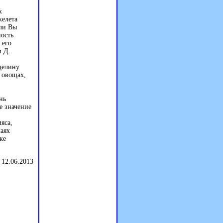
х
келета
сли Вы
ность
 его
м Д.
щелину
овощах,
нь
е значение
яса,
чаях
ке
 12.06.2013