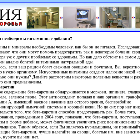
и необходимы витаминные добавки?
ны и минералы необходимы человеку, как бы он не питался. Исследован
вают, что они могут помочь предотвратить рак и некоторые болезни серд
оря уж о других проблемах со здоровьем. Но как дело обстоит на самом 
ен анализ богатой витаминами натуральной еды.
ось, если ваш рацион богат свежими овощами и фруктами, Вы, вероятно
то нужно организму. Искусственные витамины создают иллюзию некой «
ько они нужны? Давайте рассмотрим некоторые полезные вещества и раз
го они предназначены.
каротин
ое
содержание
бета-каротина
обнаруживается в моркови, шпинате, сладк
еле, зеленом перце. Этот антиоксидант, попадая в наш организм, транс
мин А, имеющий важное значение для острого зрения, бесперебойно
ионирующей иммунной системы и хорошей кожи. Но до сих пор нет ни
тельств того, что
бета-каротин
способен предотвращать рак. Более того,
ования, проведенные в 2004 году, показали, что
бета-каротин,
поступающ
зм в форме добавок, может фактически увеличить риск возникновения р
льщиков. Таким образом, если Вы являетесь курильщиком, не принимайт
жащие
бета-каротин,
лучше налегайте на овощи, богатые им, вне зависим
о, курите вы или нет.