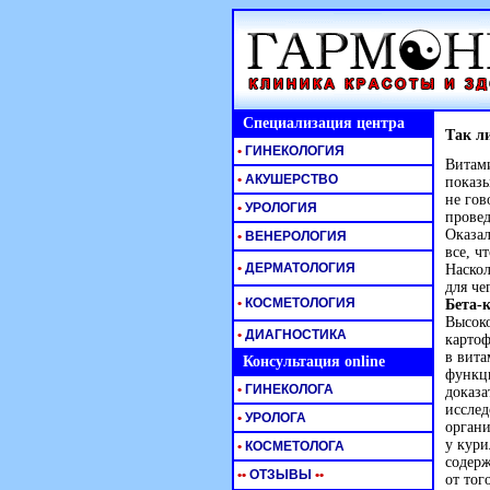
Специализация центра
Так л
•
ГИНЕКОЛОГИЯ
Витами
•
АКУШЕРСТВО
показы
не гов
•
УРОЛОГИЯ
провед
Оказал
•
ВЕНЕРОЛОГИЯ
все, ч
•
ДЕРМАТОЛОГИЯ
Наскол
для че
•
КОСМЕТОЛОГИЯ
Бета-
Высок
•
ДИАГНОСТИКА
картоф
в вита
Консультация online
функц
•
ГИНЕКОЛОГА
доказа
исслед
•
УРОЛОГА
органи
у кури
•
КОСМЕТОЛОГА
содер
•
•
ОТЗЫВЫ
•
•
от тог