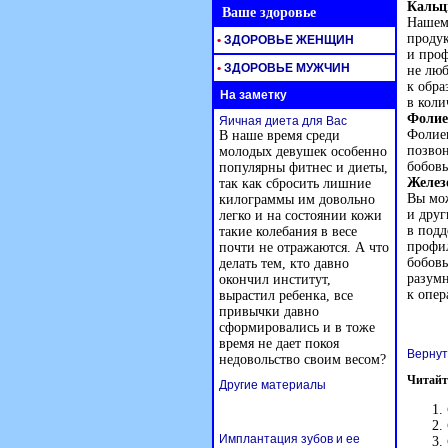
Кальц
Ваше здоровье
Нашем
продук
•
ЗДОРОВЬЕ ЖЕНЩИН
и проф
•
ЗДОРОВЬЕ МУЖЧИН
не люб
к обра
На заметку
в коли
Фолие
Яичная диета для Вас
Фолиев
В наше время среди
позвон
молодых девушек особенно
бобовы
популярны фитнес и диеты,
Желез
так как сбросить лишние
Вы мож
килограммы им довольно
и друг
легко и на состоянии кожи
в подд
такие колебания в весе
профил
почти не отражаются. А что
бобовы
делать тем, кто давно
разумн
окончил институт,
к опер
вырастил ребенка, все
привычки давно
сформировались и в тоже
время не дает покоя
Вернут
недовольство своим весом?
Читайт
Другие материалы
Имплантация зубов и ее