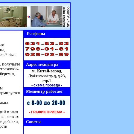
Телефоны
ия
ца,
деле? Был
, получаете
Адрес медцентра
страховки».
м. Китай-город,
беремся,
Лубянский пр-д, д.23,
стр.1
• схема проезда
•
ом
Медцентр работает
формируется
каких
ий в наш
• ГРАФИК ПРИЕМА •
ака легких
е добавки,
Советы
ости