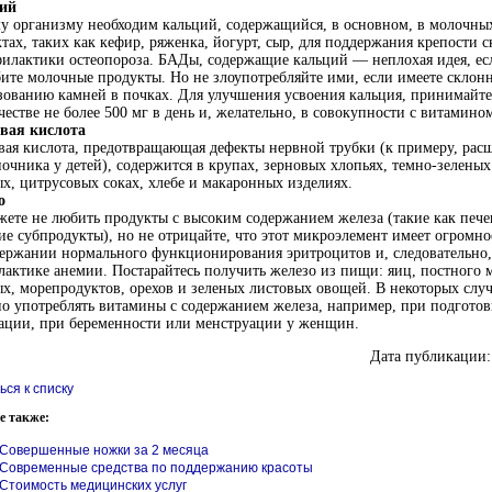
ий
у организму необходим кальций, содержащийся, в основном, в молочны
тах, таких как кефир, ряженка, йогурт, сыр, для поддержания крепости с
илактики остеопороза. БАДы, содержащие кальций — неплохая идея, е
ите молочные продукты. Но не злоупотребляйте ими, если имеете склон
зованию камней в почках. Для улучшения усвоения кальция, принимайте
честве не более 500 мг в день и, желательно, в совокупности с витамино
вая кислота
ая кислота, предотвращающая дефекты нервной трубки (к примеру, рас
очника у детей), содержится в крупах, зерновых хлопьях,
темно-зеленых
х, цитрусовых соках, хлебе и макаронных изделиях.
о
ете не любить продукты с высоким содержанием железа (такие как пече
ие субпродукты), но не отрицайте, что этот микроэлемент имеет огромно
ержании нормального функционирования эритроцитов и, следовательно,
актике анемии. Постарайтесь получить железо из пищи: яиц, постного м
х, морепродуктов, орехов и зеленых листовых овощей. В некоторых слу
о употреблять витамины с содержанием железа, например, при подготов
ации, при беременности или менструации у женщин.
Дата публикации:
ься к списку
е также:
Совершенные ножки за 2 месяца
Современные средства по поддержанию красоты
Стоимость медицинских услуг