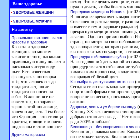
исход. Что же делать женщине, если
Ваше здоровье
нужно делать, чтобы болезнь минова
(от 02.
Передовая медицина Израиля
•
ЗДОРОВЬЕ ЖЕНЩИН
В последнее время очень вырос инте
•
ЗДОРОВЬЕ МУЖЧИН
Совершенно разные люди, с разным 
и вместе с тем и рядовые граждане)
На заметку
прекрасную медицинскую помощь, к
лечение. Одна из причин выбора Изр
Правильное питание - залог
страна, несмотря на свои небольши
красоты и здоровья
Красота и здоровье
здравоохранения, которая сравнима,
женщины во многом
высокоразвитых государств; а стоим
зависят от того, насколько
(от 02.
Процедура отбеливания зубов
правильную пищу она ест и
На сегодняшний день одной из сам
насколько чистую воду
процедур является отбеливание зубо
пьет. Есть известная
химическим процессом, в ходе кото
французская поговорка:
возвращая ей белый цвет.
«То, что человек ест до
(от
Как выбрать диету самостоятельно
тридцати лет, после
Сегодня стало очень модным приде
тридцати он носит на
спортивной формы или просто здоро
себе». В жизни все не
вопрос не из легких, поскольку орг
совсем так, но здравое
сложно.
зерно в этой пословице,
(
Здоровье, честь и ум береги смолоду
конечно же, есть. Тем более
К концу ХХ века человечество приш
что Франция – это столица
добрых сотню лет назад - "Нет тако
красоты, и люди там очень
ради 300% прибыли".
подкованы в этом вопросе.
Бессонница – бич современного челов
Бессонница знакома многим. Каждый 
Другие материалы
он не может заснуть. Большинство с