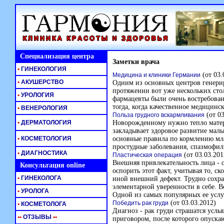
Специализация центра
Заметки врача
•
ГИНЕКОЛОГИЯ
(от 03.
Медицина и клиники Германии
•
АКУШЕРСТВО
Одним из основных центров генери
протяжении вот уже нескольких сто
•
УРОЛОГИЯ
фармацевты были очень востребова
тогда, когда качественное медицин
•
ВЕНЕРОЛОГИЯ
(от 03
Польза грудного вскармливания
•
ДЕРМАТОЛОГИЯ
Новорожденному нужно тепло матери
закладывает здоровое развитие малы
•
КОСМЕТОЛОГИЯ
основные правила по кормлению мла
простудные заболевания, спазмофил
•
ДИАГНОСТИКА
(от 03.03.201
Пластическая операция
Внешняя привлекательность лица - 
Консультация online
оспорить этот факт, учитывая то, с
•
ГИНЕКОЛОГА
иной внешний дефект. Трудно сохра
элементарной уверенности в себе. В
•
УРОЛОГА
Одной из самых популярных ее услу
(от 03.03.2012)
Победить рак груди
•
КОСМЕТОЛОГА
Диагноз - рак груди страшатся усл
•
•
ОТЗЫВЫ
•
•
приговором, после которого опуска