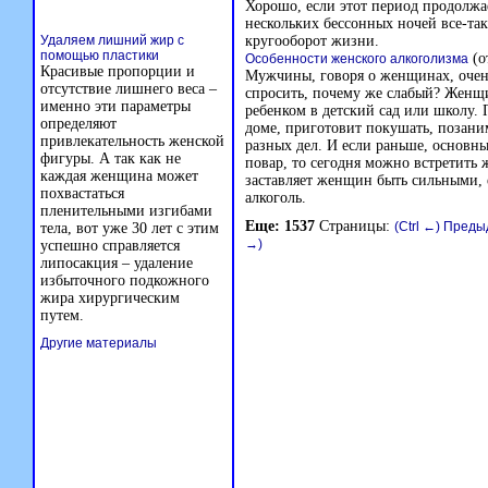
Хорошо, если этот период продолжа
нескольких бессонных ночей все-т
Удаляем лишний жир с
кругооборот жизни.
помощью пластики
(о
Особенности женского алкоголизма
Красивые пропорции и
Мужчины, говоря о женщинах, очень
отсутствие лишнего веса –
спросить, почему же слабый? Женщин
именно эти параметры
ребенком в детский сад или школу. 
определяют
доме, приготовит покушать, позаним
привлекательность женской
разных дел. И если раньше, основн
фигуры. А так как не
повар, то сегодня можно встретить
каждая женщина может
заставляет женщин быть сильными, 
похвастаться
алкоголь.
пленительными изгибами
Еще: 1537
Страницы:
(Ctrl ←) Пред
тела, вот уже 30 лет с этим
→)
успешно справляется
липосакция – удаление
избыточного подкожного
жира хирургическим
путем.
Другие материалы