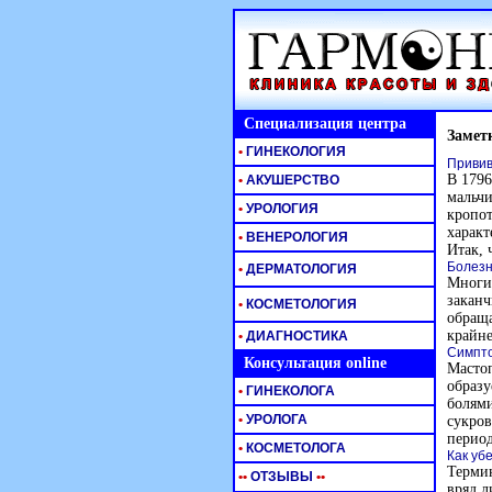
Специализация центра
Замет
•
ГИНЕКОЛОГИЯ
Привив
В 1796
•
АКУШЕРСТВО
мальчи
•
УРОЛОГИЯ
кропот
характ
•
ВЕНЕРОЛОГИЯ
Итак, 
Болезн
•
ДЕРМАТОЛОГИЯ
Многим
заканч
•
КОСМЕТОЛОГИЯ
обраща
крайне
•
ДИАГНОСТИКА
Симпто
Консультация online
Мастоп
образу
•
ГИНЕКОЛОГА
болями
•
УРОЛОГА
сукров
период
•
КОСМЕТОЛОГА
Как уб
Термин
•
•
ОТЗЫВЫ
•
•
вряд л