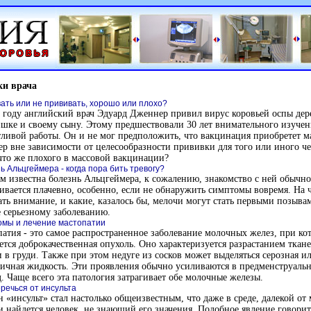
ки врача
ать или не прививать, хорошо или плохо?
 году английский врач Эдуард Дженнер привил вирус коровьей оспы дер
шке и своему сыну. Этому предшествовали 30 лет внимательного изучен
ливой работы. Он и не мог предположить, что вакцинация приобретет 
ер вне зависимости от целесообразности прививки для того или иного че
что же плохого в массовой вакцинации?
ь Альцгеймера - когда пора бить тревогу?
 известна болезнь Альцгеймера, к сожалению, знакомство с ней обычно
ивается плачевно, особенно, если не обнаружить симптомы вовремя. На 
ть внимание, и какие, казалось бы, мелочи могут стать первыми позыва
 серьезному заболеванию.
мы и лечение мастопатии
атия - это самое распространенное заболевание молочных желез, при ко
ется доброкачественная опухоль. Оно характеризуется разрастанием ткан
 в груди. Также при этом недуге из сосков может выделяться серозная и
ичная жидкость. Эти проявления обычно усиливаются в предменструаль
. Чаще всего эта патология затрагивает обе молочные железы.
еречься от инсульта
 «инсульт» стал настолько общеизвестным, что даже в среде, далекой от
и найдется человек, не знающий его значения. Подобное явление говорит