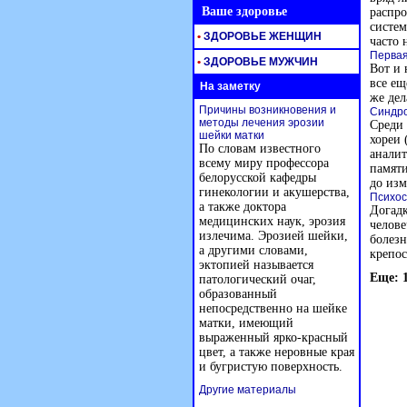
Ваше здоровье
распро
систем
•
ЗДОРОВЬЕ ЖЕНЩИН
часто 
Первая
•
ЗДОРОВЬЕ МУЖЧИН
Вот и 
все ещ
На заметку
же дел
Причины возникновения и
Синдро
методы лечения эрозии
Среди 
шейки матки
хореи 
По словам известного
аналит
всему миру профессора
памяти
белорусской кафедры
до изм
гинекологии и акушерства,
Психос
а также доктора
Догадк
медицинских наук, эрозия
челове
излечима. Эрозией шейки,
болезн
а другими словами,
крепос
эктопией называется
Еще: 
патологический очаг,
образованный
непосредственно на шейке
матки, имеющий
выраженный ярко-красный
цвет, а также неровные края
и бугристую поверхность.
Другие материалы