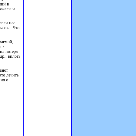
ний в
тяжелы и
если нас
ысока. Что
ваемой,
я к
на потеря
др., вплоть
щают
ято лечить
ния о