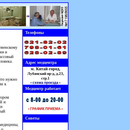
Телефоны
евенскому
ия и
массовый
ловека.
Адрес медцентра
м. Китай-город,
Лубянский пр-д, д.23,
стр.1
что нужно
• схема проезда
•
ми к
Медцентр работает
тором
ей и
ли
• ГРАФИК ПРИЕМА •
ный
Советы
 медицины,
 о