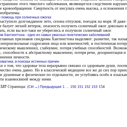
странении этого тяжелого заболевания, являющегося следствием наруше
е кровообращения. Смертность от инсульта очень высока, а осложнения 
необратимы.
 помощь при солнечных ожогах
наступило долгожданное лето, сезона отпусков, поездок на моря. И даже 
е балует легкий ветерок, опасность получить солнечный ожог довольно в
ать, если вы все-таки не убереглись и получили солнечный ожог.
м Хантингтона - одно из самых ужасных генетических заболеваний
главных признаков синдрома Хантингтона выделяют: развитие, так назы
(непроизвольные содрогания лица или конечностей, и постепенная потер
ическому мышлению), слабоумие, потеря учебных способностей. Возмож
, способности к абстрактному мышлению, потеря речи, дезориентация и 
енения личности.
оматика: в поисках истинных причин
и о том, что здоровье тела неразрывно связано со здоровьем души, посе
чество очень давно. Но в классической медицине все же до сих пор прин
и душевные и физические по отдельности, не углубляясь особо в изыска
ти взаимосвязей между ними.
1537
Страницы:
...
154
(Ctrl ←) Предыдущая
1
150
151
152
153