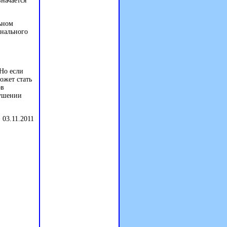
начается
ьном
онального
Но если
ожет стать
ов
рушении
 03.11.2011