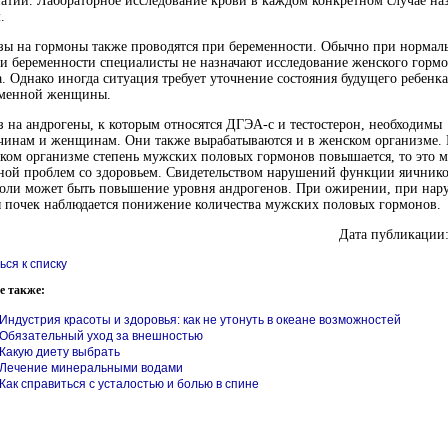
атии. Лабораторное исследование крови в каждом конкретном случае наз
.
зы на гормоны также проводятся при беременности. Обычно при нормал
и беременности специалисты не назначают исследование женского горм
а. Однако иногда ситуация требует уточнение состояния будущего ребенка
еменной женщины.
 на андрогены, к которым относятся
ДГЭА-с
и тестостерон, необходимы
чинам и женщинам. Они также вырабатываются и в женском организме. 
ком организме степень мужских половых гормонов повышается, то это м
ной проблем со здоровьем. Свидетельством нарушений функции яичник
холи может быть повышение уровня андрогенов. При ожирении, при на
 почек наблюдается понижение количества мужских половых гормонов.
Дата публикации:
ься к списку
е также:
Индустрия красоты и здоровья: как не утонуть в океане возможностей
Обязательный уход за внешностью
Какую диету выбрать
Лечение минеральными водами
Как справиться с усталостью и болью в спине