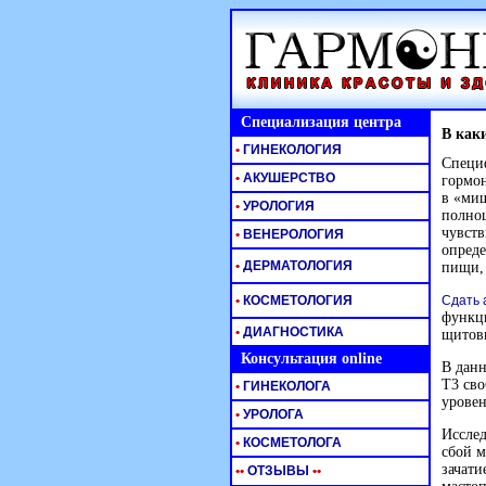
Специализация центра
В как
•
ГИНЕКОЛОГИЯ
Специф
•
АКУШЕРСТВО
гормон
в «ми
•
УРОЛОГИЯ
полноц
чувств
•
ВЕНЕРОЛОГИЯ
опреде
•
ДЕРМАТОЛОГИЯ
пищи,
•
КОСМЕТОЛОГИЯ
Сдать 
функц
•
ДИАГНОСТИКА
щитови
Консультация online
В данн
Т3 сво
•
ГИНЕКОЛОГА
уровен
•
УРОЛОГА
Исслед
•
КОСМЕТОЛОГА
сбой м
зачати
•
•
ОТЗЫВЫ
•
•