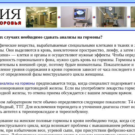
их случаях необходимо сдавать анализы на гормоны?
ические вещества, вырабатываемые специальными клетками в тканях и
ы. Они выделяются в кровь, внеклеточное пространство, лимфу, а затем
шени» — клетки и органы и осуществляют нужные эффекты. Чтобы опре
енность гормонального фона, нужно сдать кровь на гормоны. Гормоны 
ительны к внешней среде, поэтому будьте внимательны. Показательное и
ление уровня содержания в крови гормонов зависит от часа последнего 
 от определенной фазы менструального цикла женщины.
предписывается тогда, когда специалист подозревает
анализы на гормоны
ионирования щитовидной железы. Если вы употребляете лекарства горм
дной железы, то отмена приема обсуждается с вашим лечащим врачом.
ом лабораторном тесте обычно определяются следующие показатели: Т4
бодный, ТТГ. Для исключения тиреоидита и уточнения диагноза стоит ис
ь антител к тиреопероксидазе и тиреоглобулину.
ование на женские половые гормоны в крови необходимо тогда, когда сл
енструального цикла, когда возникает проблема с вынашиванием ребенка
ем, при избыточном весе, угревой сыпи, при присутствии
фиброзно-кис