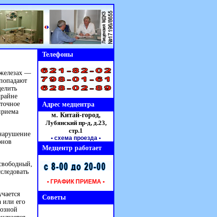
Телефоны
 железах —
 попадают
делить
крайне
 точное
Адрес медцентра
приема
м. Китай-город,
Лубянский пр-д, д.23,
стр.1
 нарушение
• схема проезда
•
онов
Медцентр работает
 свободный,
следовать
• ГРАФИК ПРИЕМА •
учается
Советы
 или его
тозной