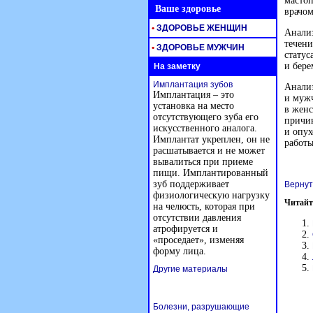
мастоп
Ваше здоровье
врачом
•
ЗДОРОВЬЕ ЖЕНЩИН
Анали
течени
•
ЗДОРОВЬЕ МУЖЧИН
статус
и бер
На заметку
Имплантация зубов
Анализ
Имплантация – это
и муж
установка на место
в женс
отсутствующего зуба его
причи
искусственного аналога.
и опу
Имплантат укреплен, он не
работы
расшатывается и не может
вывалиться при приеме
пищи. Имплантированный
зуб поддерживает
Вернут
физиологическую нагрузку
Читайт
на челюсть, которая при
отсутствии давления
атрофируется и
«проседает», изменяя
форму лица.
Другие материалы
Болезни, разрушающие