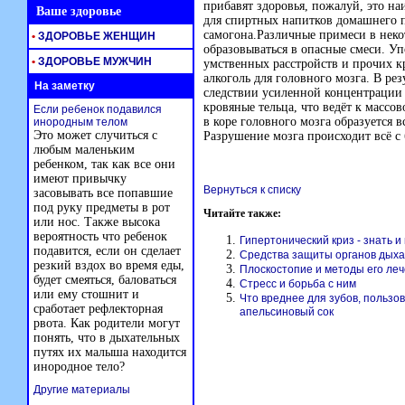
прибавят здоровья, пожалуй, это н
Ваше здоровье
для спиртных напитков домашнего п
самогона.Различные примеси в нек
•
ЗДОРОВЬЕ ЖЕНЩИН
образовываться в опасные смеси. У
•
ЗДОРОВЬЕ МУЖЧИН
умственных расстройств и прочих 
алкоголь для головного мозга. В рез
На заметку
следствии усиленной концентрации 
кровяные тельца, что ведёт к массо
Если ребенок подавился
в коре головного мозга образуется
инородным телом
Это может случиться с
Разрушение мозга происходит всё с
любым маленьким
ребенком, так как все они
имеют привычку
Вернуться к списку
засовывать все попавшие
под руку предметы в рот
Читайте также:
или нос. Также высока
вероятность что ребенок
Гипертонический криз - знать и
подавится, если он сделает
Средства защиты органов дых
резкий вздох во время еды,
Плоскостопие и методы его ле
будет смеяться, баловаться
Стресс и борьба с ним
или ему стошнит и
Что вреднее для зубов, польз
сработает рефлекторная
апельсиновый сок
рвота. Как родители могут
понять, что в дыхательных
путях их малыша находится
инородное тело?
Другие материалы