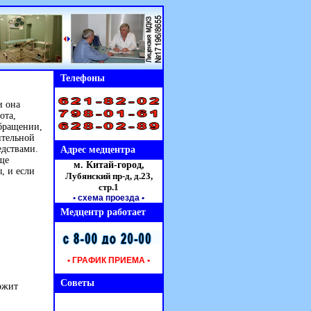
Телефоны
и она
ота,
обращении,
ительной
едствами.
Адрес медцентра
ще
м. Китай-город,
, и если
Лубянский пр-д, д.23,
стр.1
• схема проезда
•
Медцентр работает
• ГРАФИК ПРИЕМА •
Советы
ржит