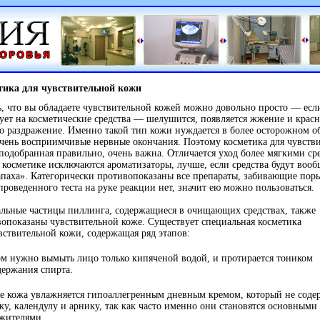
тика для чувствительной кожи
, что вы обладаете чувствительной кожей можно довольно просто — есл
ует на косметические средства — шелушится, появляется жжение и красн
о раздражение. Именно такой тип кожи нуждается в более осторожном 
чень восприимчивые нервные окончания. Поэтому косметика для чувств
подобранная правильно, очень важна. Отличается уход более мягкими ср
 косметике исключаются ароматизаторы, лучше, если средства будут вооб
апаха». Категорически противопоказаны все препараты, забивающие поры
проведенного теста на руке реакции нет, значит ею можно пользоваться.
льные частицы пиллинга, содержащиеся в очищающих средствах, также
опоказаны чувствительной коже. Существует специальная косметика
вствительной кожи, содержащая ряд этапов:
м нужно вымыть лицо только кипяченой водой, и протирается тоником
держания спирта.
е кожа увлажняется гипоаллегренным дневным кремом, который не соде
у, календулу и арнику, так как часто именно они становятся основными
ажителями.