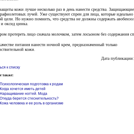
защиты кожи лучше несколько раз в день нанести средства. Защищающие
трафиолетовых лучей. Уже существуют спреи для лица, которые идеально
ой цели. Но нужно помнить, что средства не должны содержать авобензо
 и оксид цинка.
ром протереть лицо сначала молочком, затем лосьоном без содержания сп
качестве питания нанести ночной крем, предназначенный только
вствительной кожи.
Дата публикации:
ься к списку
е также:
Психологическая подготовка к родам
Когда хочется иметь детей
Наращивание ногтей. Мода
Откуда берется стеснительность?
Кожа человека и ее роль в организме