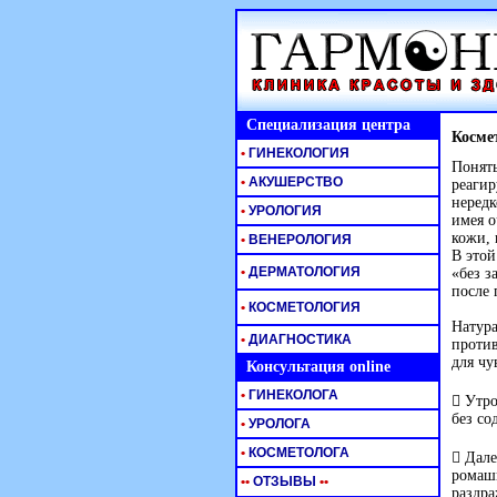
Специализация центра
Косме
•
ГИНЕКОЛОГИЯ
Понять
•
АКУШЕРСТВО
реагир
нередк
•
УРОЛОГИЯ
имея о
кожи, 
•
ВЕНЕРОЛОГИЯ
В этой
•
ДЕРМАТОЛОГИЯ
«без з
после 
•
КОСМЕТОЛОГИЯ
Натура
•
ДИАГНОСТИКА
против
для чу
Консультация online
•
ГИНЕКОЛОГА
 Утро
без со
•
УРОЛОГА
•
КОСМЕТОЛОГА
 Дале
ромашк
•
•
ОТЗЫВЫ
•
•
раздр