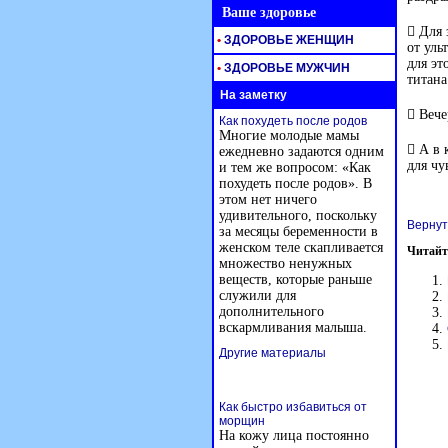
Ваше здоровье
 Для 
•
ЗДОРОВЬЕ ЖЕНЩИН
от уль
для эт
•
ЗДОРОВЬЕ МУЖЧИН
титана
На заметку
 Вече
Как похудеть после родов
Многие молодые мамы
 А в 
ежедневно задаются одним
для чу
и тем же вопросом: «Как
похудеть после родов». В
этом нет ничего
удивительного, поскольку
Вернут
за месяцы беременности в
женском теле скапливается
Читайт
множество ненужных
веществ, которые раньше
служили для
дополнительного
вскармливания малыша.
Другие материалы
Как быстро избавиться от
морщин
На кожу лица постоянно