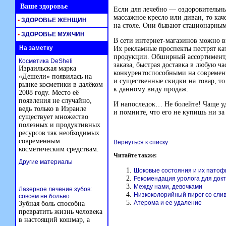
Ваше здоровье
Если для лечебно — оздоровительны
массажное кресло или диван, то ка
•
ЗДОРОВЬЕ ЖЕНЩИН
на столе. Они бывают стационарны
•
ЗДОРОВЬЕ МУЖЧИН
В сети
интернет-магазинов
можно вы
На заметку
Их рекламные проспекты пестрят к
продукции. Обширный ассортимент,
Косметика DeSheli
заказа, быстрая доставка в любую ча
Израильская марка
конкурентоспособными на современ
«Дешели» появилась на
и существенные скидки на товар, т
рынке косметики в далёком
к данному виду продаж.
2008 году. Место её
появления не случайно,
И напоследок… Не болейте! Чаще уд
ведь только в Израиле
и помните, что его не купишь ни за
существует множество
полезных и продуктивных
ресурсов так необходимых
современным
Вернуться к списку
косметическим средствам.
Читайте также:
Другие материалы
Шоковые состояния и их патоф
Рекомендация уролога для док
Между нами, девочками
Лазерное лечение зубов:
Низкоколорийный пирог со сли
совсем не больно
Атерома и ее удаление
Зубная боль способна
превратить жизнь человека
в настоящий кошмар, а