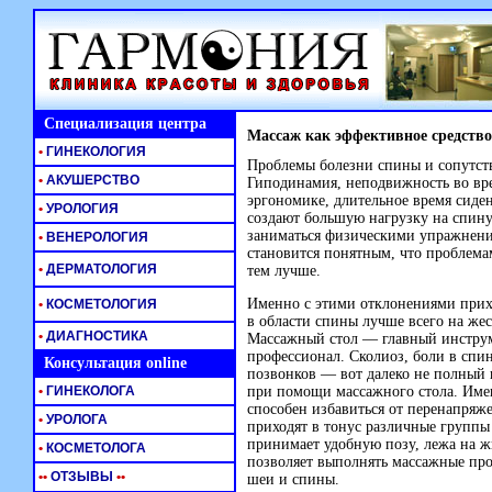
Специализация центра
Массаж как эффективное средство
•
ГИНЕКОЛОГИЯ
Проблемы болезни спины и сопутст
•
АКУШЕРСТВО
Гиподинамия, неподвижность во вре
эргономике, длительное время сиден
•
УРОЛОГИЯ
создают большую нагрузку на спину
заниматься физическими упражнения
•
ВЕНЕРОЛОГИЯ
становится понятным, что проблема
•
ДЕРМАТОЛОГИЯ
тем лучше.
Именно с этими отклонениями прих
•
КОСМЕТОЛОГИЯ
в области спины лучше всего на же
•
ДИАГНОСТИКА
Массажный стол — главный инструм
профессионал. Сколиоз, боли в спи
Консультация online
позвонков — вот далеко не полный 
•
ГИНЕКОЛОГА
при помощи массажного стола. Име
способен избавиться от перенапряж
•
УРОЛОГА
приходят в тонус различные групп
принимает удобную позу, лежа на жи
•
КОСМЕТОЛОГА
позволяет выполнять массажные про
•
•
ОТЗЫВЫ
•
•
шеи и спины.