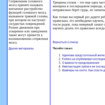
Сотрясением головного
Трещины сосков – это еще одна част
мозга принято называть
женщина в послеродовом периоде, а 
внезапное расстройство
неправильно берет грудь, не захват
функций головного мозга,
вызванное травмой головы,
Как только вы первый раз дадите реб
при котором не наступает
правильно, его необходимо научить,
сосудистых повреждений.
после родов, пока неверный захват 
Резкие движения при
научить делать это правильно всегда
ускорении или замедлении
также могут привести к
возникновению сотрясения
Вернуться к списку
мозга.
Читайте также:
Другие материалы
Аденома предстательной желе
Forbes.ua опубликовал исслед
О важности предохранения
Имплантация зубов и ее после
Вампиры на охоте. Как спасти 