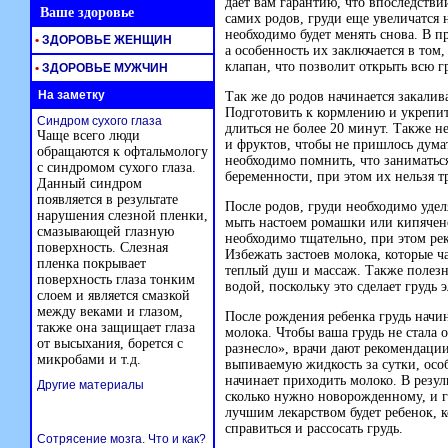
дает вам гарантию, что впоследстви
Ваше здоровье
самих родов, груди еще увеличатся н
необходимо будет менять снова. В п
•
ЗДОРОВЬЕ ЖЕНЩИН
а особенность их заключается в том,
клапан, что позволит открыть всю г
•
ЗДОРОВЬЕ МУЖЧИН
На заметку
Так же до родов начинается закалив
Подготовить к кормлению и укрепи
Синдром сухого глаза
длиться не более 20 минут. Также н
Чаще всего люди
и фруктов, чтобы не пришлось дума
обращаются к офтальмологу
необходимо помнить, что заниматьс
с синдромом сухого глаза.
беременности, при этом их нельзя тр
Данный синдром
появляется в результате
После родов, груди необходимо удел
нарушения слезной пленки,
мыть настоем ромашки или кипячен
смазывающей глазную
необходимо тщательно, при этом ре
поверхность. Слезная
Избежать застоев молока, которые ч
пленка покрывает
теплый душ и массаж. Также полезн
поверхность глаза тонким
водой, поскольку это сделает грудь
слоем и является смазкой
между веками и глазом,
После рождения ребенка грудь начин
также она защищает глаза
молока. Чтобы ваша грудь не стала о
от высыхания, борется с
разнесло», врачи дают рекомендац
микробами и т.д.
выпиваемую жидкость за сутки, особ
начинает приходить молоко. В резул
Другие материалы
сколько нужно новорожденному, и гр
лучшим лекарством будет ребенок, 
справиться и рассосать грудь.
Сотрясение мозга. Что и как?