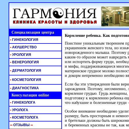
Специализация центра
Кормление ребенка. Как подготови
•
ГИНЕКОЛОГИЯ
Поистине уникальным творением при
•
АКУШЕРСТВО
украшением женского тела, но изна
новорожденного малыша. Поэтому р
•
УРОЛОГИЯ
каким-то
образом может навредить м
или испортить форму груди, необход
•
ВЕНЕРОЛОГИЯ
и мифы, поддерживающиеся многими
•
ДЕРМАТОЛОГИЯ
материнское грудное молоко полнос
и докорм непременно необходимо вв
•
КОСМЕТОЛОГИЯ
Если бы эти утверждения были верны
•
ДИАГНОСТИКА
зарождения. Поэтому, несомненно, 
кормление грудью. Грудь женщины, к
Консультация online
подготовку к кормлению ребенка ещ
•
ГИНЕКОЛОГА
что набухшие и болезненные груд
•
УРОЛОГА
Особое внимание необходимо уделить
размеру, быть просторным и немног
•
КОСМЕТОЛОГА
и бретельки должны быть широкими
•
•
ОТЗЫВЫ
•
•
и беременных красивы не так, как м