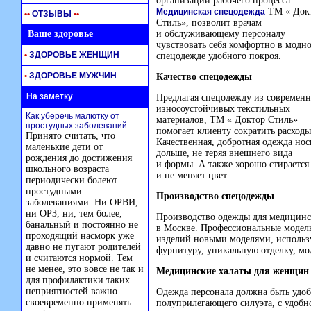
организации рабочего процесса.
ТМ « Док
Медицинская спецодежда
•
•
ОТЗЫВЫ
•
•
Стиль», позволит врачам
Ваше здоровье
и обслуживающему персоналу
чувствовать себя комфортно в модн
•
ЗДОРОВЬЕ ЖЕНЩИН
спецодежде удобного покроя.
•
ЗДОРОВЬЕ МУЖЧИН
Качество спецодежды
На заметку
Предлагая спецодежду из современ
износоустойчивых текстильных
Как уберечь малютку от
материалов, ТМ « Доктор Стиль»
простудных заболеваний
помогает клиенту сократить расходы
Принято считать, что
Качественная, добротная одежда нос
маленькие дети от
дольше, не теряя внешнего вида
рождения до достижения
и формы. А также хорошо стирается
школьного возраста
и не меняет цвет.
периодически болеют
простудными
Производство спецодежды
заболеваниями. Ни ОРВИ,
ни ОРЗ, ни, тем более,
Производство одежды для медицинс
банальный и постоянно не
в Москве. Профессиональные модел
проходящий насморк уже
изделий новыми моделями, использ
давно не пугают родителей
фурнитуру, уникальную отделку, м
и считаются нормой. Тем
не менее, это вовсе не так и
Медицинские халаты для женщин
для профилактики таких
неприятностей важно
Одежда персонала должна быть удо
своевременно применять
полуприлегающего силуэта, с удоб