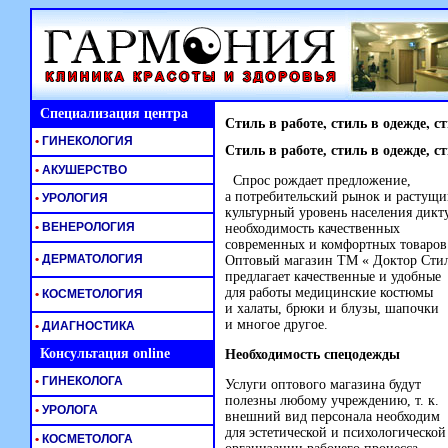
Специализация центра
Стиль в работе, стиль в одежде, с
•
ГИНЕКОЛОГИЯ
Стиль в работе, стиль в одежде, с
•
АКУШЕРСТВО
Спрос рождает предложение,
а потребительский рынок и растущ
•
УРОЛОГИЯ
культурный уровень населения дикт
•
ВЕНЕРОЛОГИЯ
необходимость качественных
современных и комфортных товаров
•
ДЕРМАТОЛОГИЯ
Оптовый магазин ТМ « Доктор Сти
предлагает качественные и удобные
для работы медицинские костюмы
•
КОСМЕТОЛОГИЯ
и халаты, брюки и блузы, шапочки
и многое другое.
•
ДИАГНОСТИКА
Консультация online
Необходимость спецодежды
•
ГИНЕКОЛОГА
Услуги оптового магазина будут
полезны любому учреждению, т. к.
•
УРОЛОГА
внешний вид персонала необходим
для эстетической и психологической
•
КОСМЕТОЛОГА