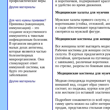
профилактические меры.
и воротничков, подчеркивают красо
и удобство во время движения.
Другие материалы
Медицинские халаты для мужчин
Мужские халаты прямого силуэта, с
Для чего нужны прививки?
воротниками (стойка, отложной, ан
Прививка (вакцинация,
и сзади обеспечивают представитель
иммунизация) – это
смотрятся на мужской фигуре.
создание искусственного
иммунитета к тяжелым
Медицинские костюмы для женщ
инфекционным болезням.
В организм вводятся в
Все женщины хотят выглядеть модно,
малых дозах антигены,
Рабочие костюмы для женщин состо
которые являются частью
силуэта. В куртках предлагаются ру
болезнетворных
(потайная, центральная на пуговица
микроорганизмов. Они
с завязками), различные воротники
стимулируют ответ
по стрелке, разрезы по боковым шва
иммунной системы, как
будто это реальное
Медицинские костюмы для муж
заболевание.
Модная спецодежда подчеркивает п
Другие материалы
внешний вид, создает образ умного
состоит, из пиджака, куртки или р
или жестким (со вставкой эластично
Подробнее ознакомится со всей пр
гамму цвета можно на сайте интерн
продаж, представлена стильная сов