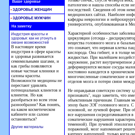
только сейчас, спустя четверть век
Ваше здоровье
патологию и нашла способы если не
•
ЗДОРОВЬЕ ЖЕНЩИН
последствий. Сведения об этом неме
медицинских сайтах. Наиболее инф
•
ЗДОРОВЬЕ МУЖЧИН
кафедры неврологии и нейрохирург
университета, опубликованная в Ме
На заметку
Характерной особенностью заболев
Индустрия красоты и
циркуляции (отсюда - дисциркулято
здоровья: как не утонуть в
океане возможностей
вещества головного мозга и базальн
В настоящее время
это означает, что нервная клетка па
индустрия в сфере красоты
кислорода. Она гибнет, и в толще м
и здоровья развивается
жидкостью. При малейшем воздейств
семимильными шагами, и
окружение, растет внутричерепное д
как грибы появляются
деформируются мелкие сосуды малог
новые частные клиники и
постоянно находится в хроническом
салоны красоты.
многочисленные соматические и ко
Возможности медицины не
отделов мозга и потери связи межд
перестают удивлять
потенциальных клиентов и
Не оправдывая советскую систему з
клиенток. Но как
признавать", надо заметить, что им
разобраться во всем этом
объективным причинам. Главным ме
разнообразии? Как понять,
эпоху было ЭЭГ головного мозга. С
на каком косметическом
основной, не лучевой форме. При о
кабинете или салоне
все нарушения сосредотачиваются в 
остановиться?
соматические нарушения характерны
теменной). При лучевой этиологии 
Другие материалы
поражений, мозг напоминает решет
картину нарушений, только когда они