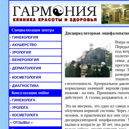
Специализация центра
Дисциркуляторная энцефалопатия
•
ГИНЕКОЛОГИЯ
Вчера е
•
АКУШЕРСТВО
Передал
под вет
•
УРОЛОГИЯ
политич
•
ВЕНЕРОЛОГИЯ
семье, 
прогулк
•
ДЕРМАТОЛОГИЯ
пища. Т
развора
•
КОСМЕТОЛОГИЯ
тошнота
слезоточивость. Артериальное давле
•
ДИАГНОСТИКА
нормальных значений: верхняя грани
Консультация online
нижняя - на пять. Принимать гипот
действуют. А голова разрывается, и 
•
ГИНЕКОЛОГА
Это не мигрень, это одно из самы
•
УРОЛОГА
облучения нервной системы. Через
•
КОСМЕТОЛОГА
человек, и практически все они спу
дисциркуляторной энцефалопатии. У
•
•
ОТЗЫВЫ
•
•
пылью в возрасте до 30 лет, она раз