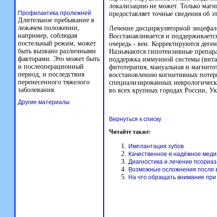
локализацию не может. Только магн
Профилактика пролежней
предоставляет точные сведения об э
Длительное пребывание в
лежачем положении,
Лечение дисциркуляторной энцефал
например, соблюдая
Восстанавливается и поддерживается
постельный режим, может
очередь - вен. Корректируются дег
быть вызвано различными
Назначаются гипотензивные препара
факторами. Это может быть
поддержка иммунной системы (вита
и послеоперационный
фитотерапия, мануальная и магнитот
период, и последствия
восстановлению когнитивных потерь
перенесенного тяжелого
специализированных неврологическ
заболевания.
во всех крупных городах России, У
Другие материалы
Вернуться к списку
Читайте также:
Имплантация зубов
Качественное и надёжное меди
Диагностика и лечение псориаз
Возможные осложнения после 
На что обращать внимание при