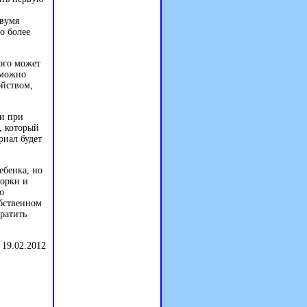
двумя
о более
того может
 можно
ойством,
ни при
, который
риал будет
ебенка, но
горки и
о
обственном
ратить
 19.02.2012