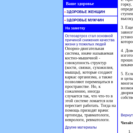
Ваше здоровье
горку,
опреде
•
ЗДОРОВЬЕ ЖЕНЩИН
ступе
высок
•
ЗДОРОВЬЕ МУЖЧИН
3. Еще
На заметку
зависе
Остеоартроз стал основной
устано
причиной снижения качества
которо
жизни у пожилых людей
Опорно-двигательная
4. Дов
система, иначе называемая
изгото
костно-мышечной -
прошел
совокупность структур
некаче
(кости, связки, сухожилия,
мышцы), которые создают
5. Есл
каркас организма, а также
и целы
позволяют перемещаться в
многое
пространстве. Но, к
возмож
сожалению, иногда
дворик
случается так, что что-то в
собств
этой системе ломается или
перестает работать. Тогда на
помощь приходят врачи:
ортопеды, травматологи,
Вернут
неврологи, ревматологи.
Читайт
Другие материалы