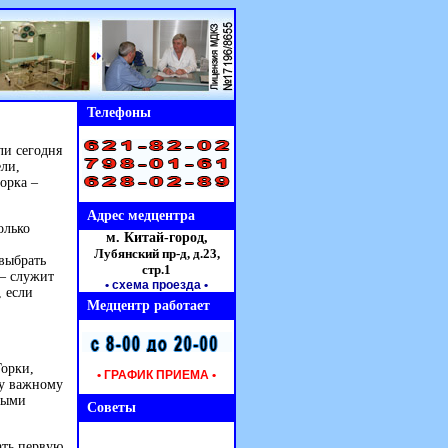
Телефоны
ли сегодня
ели,
орка –
Адрес медцентра
олько
м. Китай-город,
Лубянский пр-д, д.23,
 выбрать
стр.1
 – служит
• схема проезда
•
, если
Медцентр работает
Горки,
• ГРАФИК ПРИЕМА •
му важному
ными
Советы
ать первую