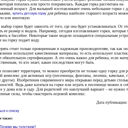
 которая попалась или просто понравилась. Каждая горка рассчитана на
ленный возраст. Для малышей изготавливают очень небольшие горки с 
ньками,
для ребенка наиболее старшего возраста можн
купить детскую горку
ую или винтовую.
 выбор горки будет зависеть от того, где она будет устанавливаться. От э
ть ее размер и модель. Например, сегодня изготавливают горки, которые
вить в бассейне. Некоторые такие модели оснащаются специальным устр
е на горку подает воду.
ерять стоит только проверенным и надежным производителям, так как о
влении используют качественные материалы, то есть используют пластик
 обязательную сертификацию. А это очень важно для ребенка, если мате
ственным, то кто знает, какие последствия могут быть.
и позволяет территория, то можно приобрести не только одну горку для р
й комплекс для активных игр (песочницы, фонтаны, лесенки, качельки, 
 другое). Изобретения современного мира открываю перед детьми стольк
ностей. Ведь даже кататься на горке или играть в песочнице можно в с
е у дома или в саду. Для родителей это наилучший вариант – не нужно т
енные силы, чтобы смастерить игровой комплекс.
Дата публикации:
ься к списку
е также:
Почему мы толстеем?