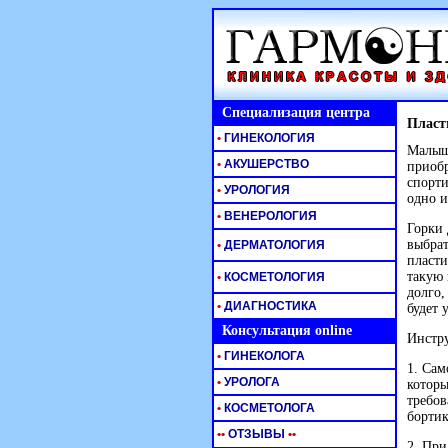
Специализация центра
Пласт
•
ГИНЕКОЛОГИЯ
Малыш 
•
АКУШЕРСТВО
приобр
спорти
•
УРОЛОГИЯ
одно и
•
ВЕНЕРОЛОГИЯ
Горки 
выбрат
•
ДЕРМАТОЛОГИЯ
пласти
такую 
•
КОСМЕТОЛОГИЯ
долго,
•
ДИАГНОСТИКА
будет 
Консультация online
Инстру
•
ГИНЕКОЛОГА
1. Сам
•
УРОЛОГА
которы
требов
•
КОСМЕТОЛОГА
бортик
•
•
ОТЗЫВЫ
•
•
2. При