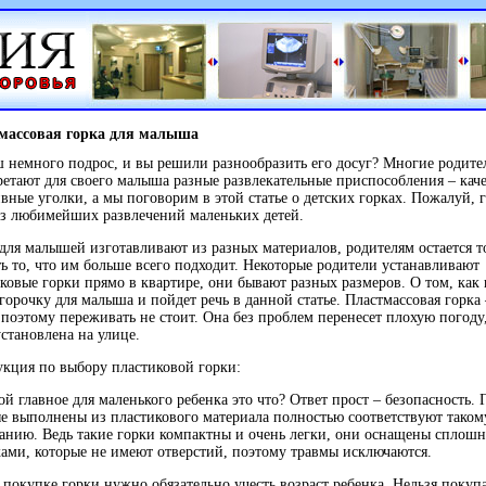
массовая горка для малыша
немного подрос, и вы решили разнообразить его досуг? Многие родите
етают для своего малыша разные развлекательные приспособления – кач
вные уголки, а мы поговорим в этой статье о детских горках. Пожалуй, г
з любимейших развлечений маленьких детей.
для малышей изготавливают из разных материалов, родителям остается т
ь то, что им больше всего подходит. Некоторые родители устанавливают
ковые горки прямо в квартире, они бывают разных размеров. О том, как
горочку для малыша и пойдет речь в данной статье. Пластмассовая горка
 поэтому переживать не стоит. Она без проблем перенесет плохую погоду
установлена на улице.
кция по выбору пластиковой горки:
ой главное для маленького ребенка это что? Ответ прост – безопасность. 
е выполнены из пластикового материала полностью соответствуют тако
анию. Ведь такие горки компактны и очень легки, они оснащены сплош
ами, которые не имеют отверстий, поэтому травмы исключаются.
 покупке горки нужно обязательно учесть возраст ребенка. Нельзя покуп