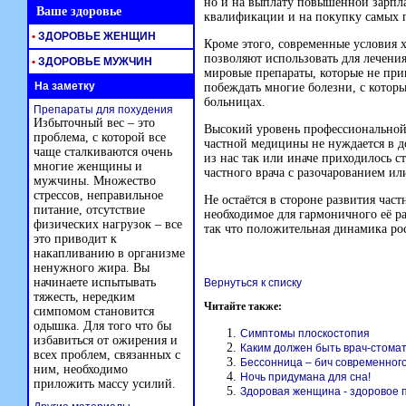
но и на выплату повышенной зарпла
Ваше здоровье
квалификации и на покупку самых 
•
ЗДОРОВЬЕ ЖЕНЩИН
Кроме этого, современные условия 
позволяют использовать для лечени
•
ЗДОРОВЬЕ МУЖЧИН
мировые препараты, которые не при
На заметку
побеждать многие болезни, с которы
больницах.
Препараты для похудения
Избыточный вес – это
Высокий уровень профессиональной
проблема, с которой все
частной медицины не нуждается в д
чаще сталкиваются очень
из нас так или иначе приходилось ст
многие женщины и
частного врача с разочарованием ил
мужчины. Множество
стрессов, неправильное
Не остаётся в стороне развития част
питание, отсутствие
необходимое для гармоничного её ра
физических нагрузок – все
так что положительная динамика ро
это приводит к
накапливанию в организме
ненужного жира. Вы
начинаете испытывать
Вернуться к списку
тяжесть, нередким
Читайте также:
симпомом становится
одышка. Для того что бы
Симптомы плоскостопия
избавиться от ожирения и
Каким должен быть врач-стома
всех проблем, связанных с
Бессонница – бич современног
ним, необходимо
Ночь придумана для сна!
приложить массу усилий.
Здоровая женщина - здоровое 