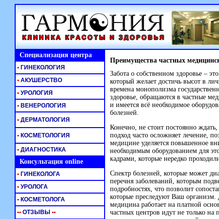
Специализация центра
Преимущества частных медицинс
•
ГИНЕКОЛОГИЯ
Забота о собственном здоровье – эт
•
АКУШЕРСТВО
который желает достичь высот в л
времена монополизма государственн
•
УРОЛОГИЯ
здоровье, обращаются в частные ме
и имеется всё необходимое оборудов
•
ВЕНЕРОЛОГИЯ
болезней.
•
ДЕРМАТОЛОГИЯ
Конечно, не стоит постоянно ждать, 
подход часто осложняет лечение, п
•
КОСМЕТОЛОГИЯ
медицине уделяется повышенное вн
•
ДИАГНОСТИКА
необходимым оборудованием для эт
кадрами, которые нередко проходил
Консультация online
Спектр болезней, которые может диа
•
ГИНЕКОЛОГА
перечня заболеваний, которым подв
•
УРОЛОГА
подробностях, что позволит сопост
которые преследуют Ваш организм. Д
•
КОСМЕТОЛОГА
медицина работает на платной основ
•
•
ОТЗЫВЫ
•
•
частных центров идут не только на