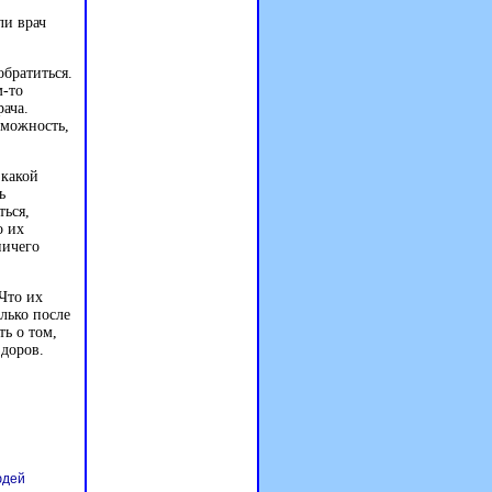
ли врач
обратиться.
м-то
рача.
зможность,
 какой
ь
ться,
о их
ничего
Что их
лько после
ь о том,
здоров.
юдей