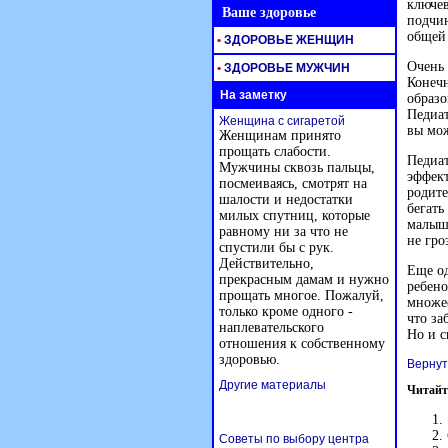
ключев
Ваше здоровье
подчин
общей 
•
ЗДОРОВЬЕ ЖЕНЩИН
Очень 
•
ЗДОРОВЬЕ МУЖЧИН
Конечн
На заметку
образо
Педиат
Женщина с сигаретой
вы мож
Женщинам принято
прощать слабости.
Педиат
Мужчины сквозь пальцы,
эффект
посмеиваясь, смотрят на
родите
шалости и недостатки
бегать
милых спутниц, которые
малыш 
равному ни за что не
не гро
спустили бы с рук.
Действительно,
Еще од
прекрасным дамам и нужно
ребено
прощать многое. Пожалуй,
множес
только кроме одного -
что за
наплевательского
Но и с
отношения к собственному
здоровью.
Вернут
Другие материалы
Читайт
Советы по выбору центра