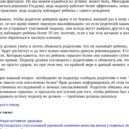
ым фактором. Но мы можем надеяться на лучшее: может быть, Минздрав
иться решению Госдумы, ведь педиатр работает более эффективно, неже
практики, ведь педиатр наблюдает ребенка с самого рождения.
важно, чтобы родители доверяли врачу и не боялись лишний раз к нему 
о, не все врачи имеют хорошую квалификацию, но если родителей
каки
м не устраивает участковый педиатр, они всегда могут выбрать другого в
р наблюдает ребенка более 10 лет, поэтому, если у вас есть желание и во
ете обратиться в частную клинику.
р должен уметь и хотеть объяснить родителям, что он назначает ребенку,
 будет достигнут и дл чего нужно выполнить данную рекомендацию. Ест
ли. Которым кажется, что их ребенок серьезно болен они начинают суети
 по врачам. Педиатр должен поговорить с родителями и объяснить им, чт
не просто здоров, но при этом ему, по крайней мере в данный момент, 
зит.
ин важный вопрос: необходимо ли педиатру сообщать родителям о том. 
к тяжело или неизлечимо болен? Врач должен информировать об этом то
твенных исследований и личных умозаключений. Родители обязаны знат
болевание серьезно, и прилагать все усилия для того, чтобы ребенок был 
крывать истину педиатр не должен — проблемы должны решаться.
ься к списку
е также:
Наше интимное здоровье
Остеоартроз стал основной причиной снижения качества жизни у пожилых л