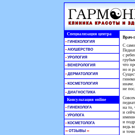
Специализация центра
Врач-
•
ГИНЕКОЛОГИЯ
С само
•
АКУШЕРСТВО
Педиат
с ребе
•
УРОЛОГИЯ
грубым
что пр
•
ВЕНЕРОЛОГИЯ
но и р
•
ДЕРМАТОЛОГИЯ
Сущес
гинеко
•
КОСМЕТОЛОГИЯ
иначе.
не пос
•
ДИАГНОСТИКА
Совсем
Консультация online
педиат
•
ГИНЕКОЛОГА
на то,
и сейч
•
УРОЛОГА
именно
и подр
•
КОСМЕТОЛОГА
ведь в
•
•
ОТЗЫВЫ
•
•
и точн