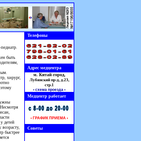
Телефоны
-педиатр.
жен быть
одителям,
Адрес медцентра
вым.
м. Китай-город,
тр, хирург,
Лубянский пр-д, д.23,
лютно
стр.1
оэтому
• схема проезда
•
Медцентр работает
нужны
 Несмотря
исан,
ласти
• ГРАФИК ПРИЕМА •
у детей
 возрасту,
Советы
тр быстрее
яется