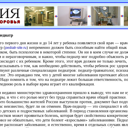
педиатр
го первого дня жизни и до 14 лет у ребенка появляется свой врач —
врач
р (
) непременно должен быть способным найти общий язык
pediatr-site.ru
нком, быть психологом в некоторой степени. Он ни в коем случае не дол
 и неразговорчивым, и важно, чтобы педиатр мог подробно объяснить р
оисходит с их ребенком. Кроме этого, этот врач должен не только лечить,
ассказывать о том, как необходимо действовать, чтобы ребенок рос здоро
твуют различные специализации педиатров:
педиатр-травматолог,
психиа
лог. Это оправдано тем, что у детей многие заболевания протекают абсо
 Надо помнить и том, что на педиатре лежит большая ответственность, п
леднюю роль в выборе врача играет его квалификация.
 недавно министерство здравоохранения пришло к выводу, что нам не 
ры, и что с его ролью могут без труда справиться врачи общей практики.
 что большинство жителей России выступили против, документ был подп
ас неизвестно, будет ли он отменен.
Врач-педиатр —
это специалист в об
 детских и подростковых заболеваний. В период становления организма 
остков может проявиться болезнь, которая будет свойственна конкретному
овсе не обязательно, что дети болеют «взрослыми» заболеваниями. Педиа
ее распознает заболевание, и естественно, время в отдельных случаях явл