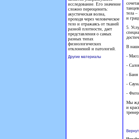
сочета
исследование. Его значение
танцев
сложно переоценить:
тела –
акустическая волна,
и гра
проходя через человеческое
тело и отражаясь от тканей
5. Усл
разной плотности, дает
специа
представления о самых
достич
разных типах
физиологических
В наш
отклонений и патологий.
- Мас
Другие материалы
- Сало
- Баня
- Саун
- Фито
Мы жде
и крас
тренер
Вернут