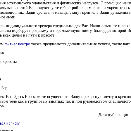
ния эстетического удовольствия и физических нагрузок. С помощью наш
альных занятий Вы почувствуете себя стройнее и моложе и укрепите ось
 позвоночник. Ваши суставы и мышцы станут крепче, а Ваши движения
циозными.
уги индивидуального тренера специально для Вас. Наши опытные и веж
листы подберут программу и порекомендуют диету, благодаря которой В
ь всех целей на пути к красоте.
ем
также предлагаются дополнительные услуги, такие как:
фитнес центре
саж
н красоты
а
-бар
м Вас. Здесь Вы сможете осуществить Вашу прекрасную мечту о крепко
ивом теле как в групповых занятиях так и под руководством специалисто
ов.
Дата публикации:
ься к списку