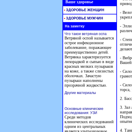
Ваше здоровье
привод
•
ЗДОРОВЬЕ ЖЕНЩИН
- Вело
укрепл
•
ЗДОРОВЬЕ МУЖЧИН
- Элли
На заметку
разли
Что такое ветряная оспа
Ветряной оспой называется
- Степ
острое инфекционное
отличн
заболевание, поражающее
делаю
преимущественно детей.
Ветрянка характеризуется
- Виб
лихорадкой и сыпью в виде
Вашей
красных мелких пузырьков
на коже, а также слизистых
- Сил
оболочках. Зачастую
грамот
пузырьки наполнены
- Сило
прозрачной жидкостью.
торса,
Другие материалы
2. Бас
3. Зал
Основные клинические
напра
исследования: УЗИ
Подход
Среди методов
опытн
клинических исследований
одним из центральных
4. Тан
является ультразвуковое