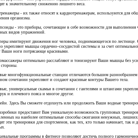
ят к значительному снижению лишнего веса.
тренажеры - их также относят к кардиотренажерам, используются для об
ения организма.
псоиды - это приборы, сочетающие в себе возможности для выполнения 
чных видов упражнений.
перы имитируют движения ног человека, поднимающегося по лестнице.
о укрепляют мышцы сердечно–сосудистой системы и за счет оптимально
т Ваши ноги потрясающе красивыми.
ромассажеры оптимально расслабляют и тонизируют Ваши мышцы без ус
 стороны.
овые многофункциональные станции отличаются большим разнообразием
ном сочетании укрепляют и создают красивые контуры Вашего тела.
вые, универсальные скамьи в сочетании с гантелями и штангами укреп
 рук и плечевого пояса и многое другое.
сейн. Здесь Вы сможете отдохнуть или продолжить Ваши водные трениро
 аэробики предоставит Вам уникальную возможность групповых трениро
вленных на наиболее оптимальные способы сжигания ненужных, лишних
ят эти тренировки для спортсменов, как тех, кто только начинает, так и 
ых.
цевальные программы в фитнесе позволяют достичь полного гармонично