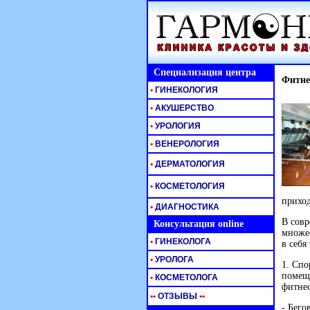
Специализация центра
Фитне
•
ГИНЕКОЛОГИЯ
•
АКУШЕРСТВО
•
УРОЛОГИЯ
•
ВЕНЕРОЛОГИЯ
•
ДЕРМАТОЛОГИЯ
•
КОСМЕТОЛОГИЯ
прихо
•
ДИАГНОСТИКА
В совр
Консультация online
множес
•
ГИНЕКОЛОГА
в себя
•
УРОЛОГА
1. Спо
помеще
•
КОСМЕТОЛОГА
фитнес
•
•
ОТЗЫВЫ
•
•
- Бего