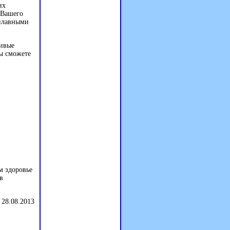
их
 Вашего
 плавными
ливые
ы сможете
м здоровье
в
 28.08.2013