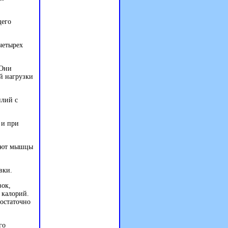
щего
четырех
 Они
й нагрузки
илий с
 и при
ляют мышцы
вки.
вок,
 калорий.
достаточно
го