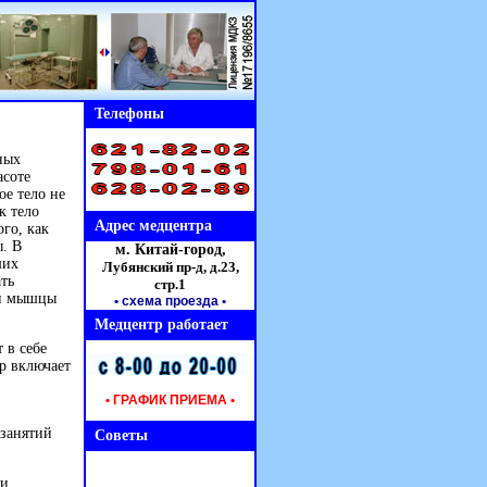
Телефоны
ных
асоте
ое тело не
к тело
Адрес медцентра
ого, как
ы. В
м. Китай-город,
ших
Лубянский пр-д, д.23,
ть
стр.1
ои мышцы
• схема проезда
•
Медцентр работает
 в себе
р включает
• ГРАФИК ПРИЕМА •
 занятий
Советы
 и