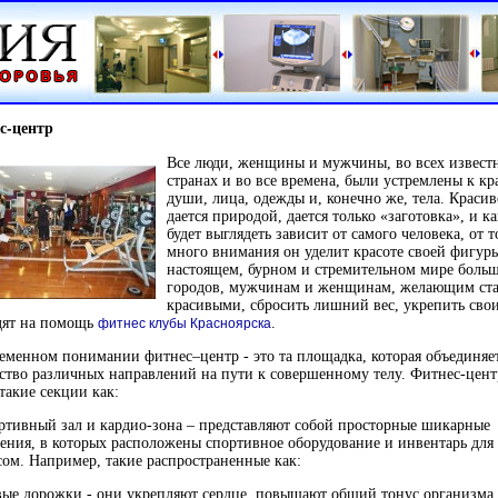
с-центр
Все люди, женщины и мужчины, во всех извест
странах и во все времена, были устремлены к кр
души, лица, одежды и, конечно же, тела. Красив
дается природой, дается только «заготовка», и ка
будет выглядеть зависит от самого человека, от т
много внимания он уделит красоте своей фигур
настоящем, бурном и стремительном мире боль
городов, мужчинам и женщинам, желающим ста
красивыми, сбросить лишний вес, укрепить св
дят на помощь
.
фитнес клубы Красноярска
еменном понимании фитнес–центр - это та площадка, которая объединяет
тво различных направлений на пути к совершенному телу. Фитнес-цент
 такие секции как:
ртивный зал и кардио-зона – представляют собой просторные шикарные
ния, в которых расположены спортивное оборудование и инвентарь для
ом. Например, такие распространенные как:
вые дорожки - они укрепляют сердце, повышают общий тонус организма