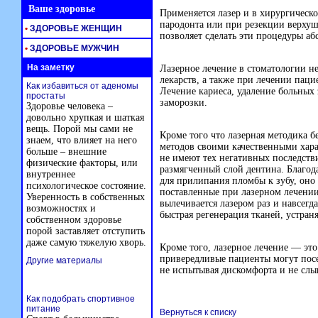
Ваше здоровье
Применяется лазер и в хирургическ
пародонта или при резекции верху
•
ЗДОРОВЬЕ ЖЕНЩИН
позволяет сделать эти процедуры а
•
ЗДОРОВЬЕ МУЖЧИН
На заметку
Лазерное лечение в стоматологии 
лекарств, а также при лечении паци
Как избавиться от аденомы
Лечение кариеса, удаление больных 
простаты
заморозки.
Здоровье человека –
довольно хрупкая и шаткая
вещь. Порой мы сами не
Кроме того что лазерная методика 
знаем, что влияет на него
методов своими качественными хара
больше – внешние
не имеют тех негативных последстви
физические факторы, или
размягченный слой дентина. Благода
внутреннее
для прилипания пломбы к зубу, оно
психологическое состояние.
поставленные при лазерном лечении,
Уверенность в собственных
вылечивается лазером раз и навсегд
возможностях и
быстрая регенерация тканей, устран
собственном здоровье
порой заставляет отступить
даже самую тяжелую хворь.
Кроме того, лазерное лечение — это
привередливые пациенты могут посе
Другие материалы
не испытывая дискомфорта и не сл
Как подобрать спортивное
питание
Вернуться к списку