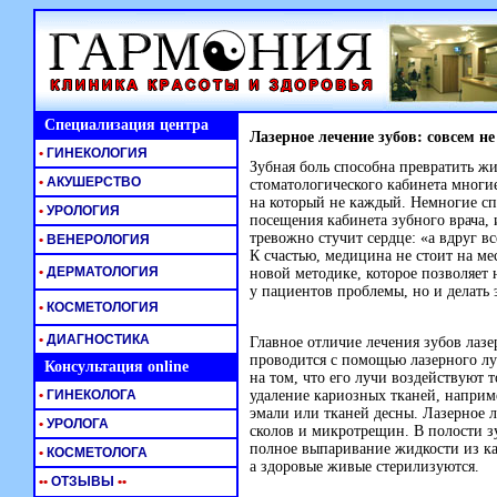
Специализация центра
Лазерное лечение зубов: совсем не
•
ГИНЕКОЛОГИЯ
Зубная боль способна превратить ж
•
АКУШЕРСТВО
стоматологического кабинета многие
на который не каждый. Немногие спо
•
УРОЛОГИЯ
посещения кабинета зубного врача, 
тревожно стучит сердце: «а вдруг
вс
•
ВЕНЕРОЛОГИЯ
К счастью, медицина не стоит на ме
•
ДЕРМАТОЛОГИЯ
новой методике, которое позволяет
у пациентов проблемы, но и делать 
•
КОСМЕТОЛОГИЯ
•
ДИАГНОСТИКА
Главное отличие лечения зубов лазе
проводится с помощью лазерного лу
Консультация online
на том, что его лучи воздействуют 
•
ГИНЕКОЛОГА
удаление кариозных тканей, напри
эмали или тканей десны. Лазерное 
•
УРОЛОГА
сколов и микротрещин. В полости зу
полное выпаривание жидкости из ка
•
КОСМЕТОЛОГА
а здоровые живые стерилизуются.
•
•
ОТЗЫВЫ
•
•